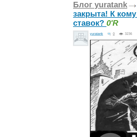
Блог yuratank
закрыта! К ком
ставок?
0'R
yuratank
0
3236