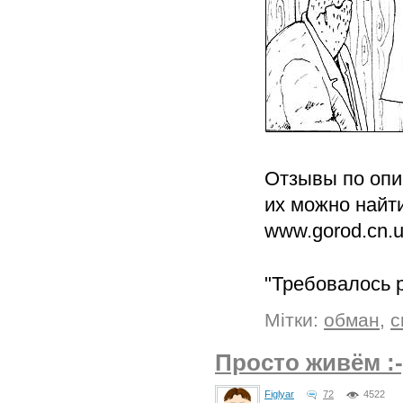
Отзывы по опи
их можно найти
www.gorod.cn.ua
"Требовалось 
Мітки:
обман
,
с
Просто живём :-
Figlyar
72
4522