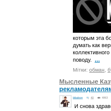
которым эта б
думать как вер
коллективного
...
поводу.
Мітки:
обман
,
б
Мысленные Каз
рекламодателям.
bibaloon
40
4863
И снова здрав