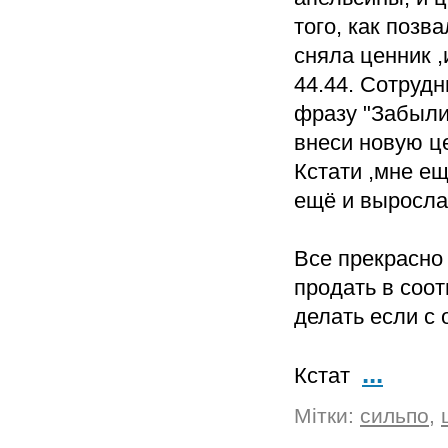
того, как позв
сняла ценник 
44.44. Сотруд
фразу "Забыли 
внеси новую ц
Кстати ,мне е
ещё и выросла п
Все прекрасно 
продать в соот
делать если с 
...
Кстат
Мітки:
сильпо
,