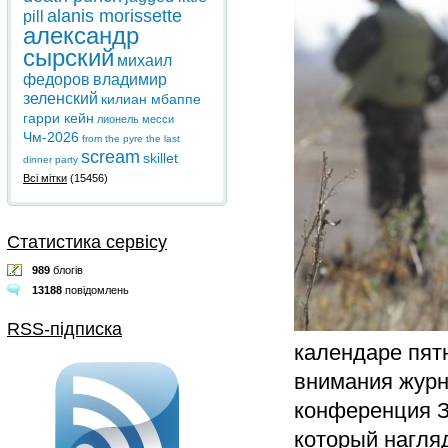
alanis morissette
pill
александр
сырский
михаил
федоров
владимир
зеленский
килиан мбаппе
гарри кейн
лионель месси
Чм-2026
from the pyre
the last
scream
skillet
dinner party
Всі мітки
(15456)
Статистика сервісу
989
блогів
13188
повідомлень
RSS-підписка
календаре пятн
внимания журн
конференция З
который нагляд