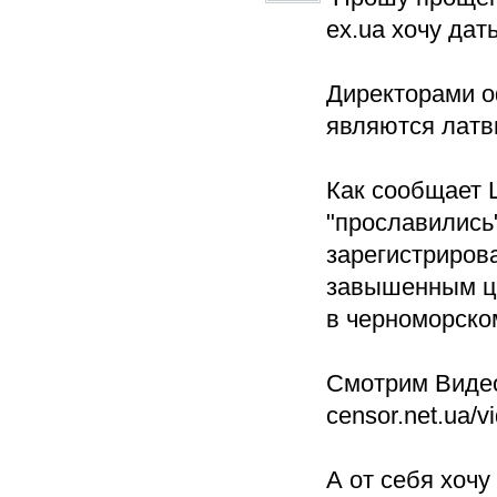
ex.ua хочу да
Директорами о
являются латв
Как сообщает 
"прославились"
зарегистриров
завышенным це
в черноморско
Смотрим Виде
censor.net.ua/
А от себя хочу