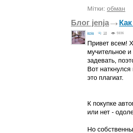
Мітки:
обман
Блог jenja
Как
jenja
18
5936
Привет всем! Х
мучительное и 
задевать, поэ
Вот наткнулся 
это плагиат.
К покупке авто
или нет - одол
Но собственны