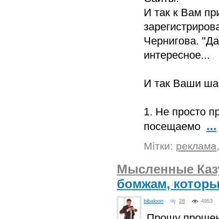
И так к Вам пр
зарегистрирова
Чернигова. "Д
интересное...
И так Ваши ша
1. Не просто п
...
посещаемо
Мітки:
реклама
Мысленные Каз
бомжам, которы
bibaloon
28
4953
Прошу прощени