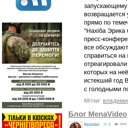
запускающему 
возвращается 
прямо по теме
"Нахіба Эрика 
пресс-конферен
все обсуждают
справиться на
отреагировали
которых на неё
истекший год В
с голодными 
Мітки:
владими
Блог MenaVideo
MenaVideo
0
3899