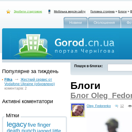
Зробити стартовою
Головна сторінка
»
Блоги
»
В
Мобільна версія сайту
Новини
Оголошення
Фо
Пошук в блогах:
Популярне за тиждень
Filka
Жесткий сервис от
Блоги
Vodafone Ukraine (обновлено)
коментарів: 2
Блог Oleg_Fedo
Активні коментатори
Oleg_Fedorenko
12
Мітки
legacy
five finger
death punch
jagged little