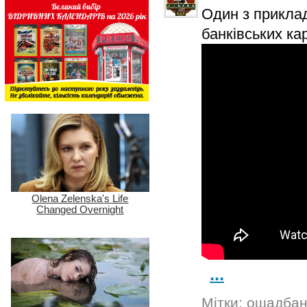
Один з приклад
банківських ка
...
Мітки:
ощадбан