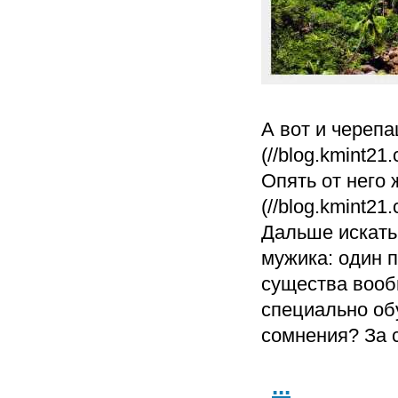
А вот и череп
(//blog.kmint21
Опять от него 
(//blog.kmint21
Дальше искать
мужика: один п
существа вооб
специально обу
сомнения? За с
...