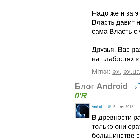
Надо же и за э
Власть давит н
сама Власть с
Друзья, Вас ра
на слабостях 
Мітки:
ex
,
ex.ua
Блог Android
0'R
Android
6
6012
В древности р
только они сра
большинстве сл