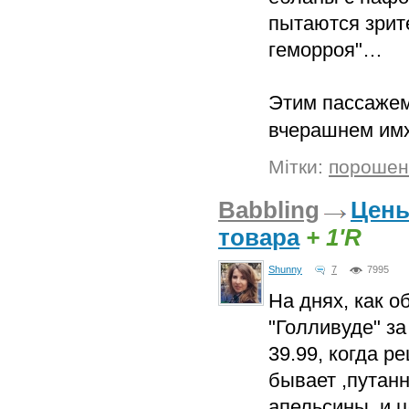
пытаются зрит
геморроя"…
Этим пассажем
вчерашнем имх
Мітки:
порошен
Babbling
Цены
товара
+ 1'R
Shunny
7
7995
На днях, как о
"Голливуде" з
39.99, когда р
бывает ,путан
апельсины, и ц