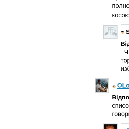
полно
косою.
Ві
Чт
то
из
OL
Відпо
списо
говор