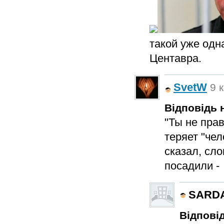
такой уже одн
Центавра.
SvetW
9 к
Відповідь н
"Ты не прав
теряет "чел
сказал, сл
посадили - 
SARD
Відповід