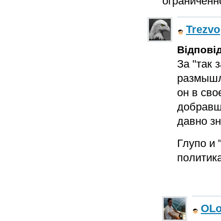
ограниченно
Trezvo
Відповід
За "так 
размышле
он в сво
добравши
давно зн
Глупо и 
политика
OL