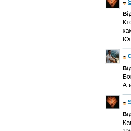
Ві
Кт
ка
Ющ
Ві
Бо
А 
Ві
Ка
за