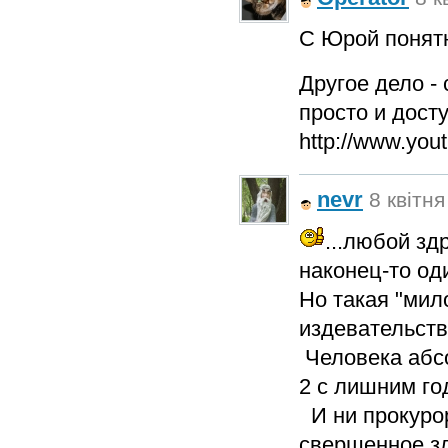
С Юрой понятн
Другое дело - 
просто и дост
http://www.y
nevr
8 квітня
...любой зд
наконец-то од
Но такая "мил
издевательств
Человека абсо
2 с лишним год
И ни прокурор
свершенное зло