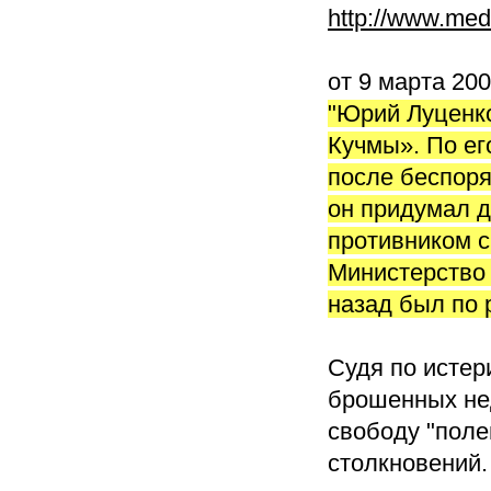
http://www.me
от 9 марта 200
"Юрий Луценко
Кучмы». По ег
после беспоряд
он придумал 
противником с
Министерство 
назад был по 
Судя по истер
брошенных нед
свободу "поле
столкновений.