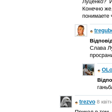
Луценко? И
Конечно же,
понимаете 
tregub
Відповід
Слава Лу
просран
OL
Відпо
ганьб
trezvo
8 квіт
Прикол в том, 