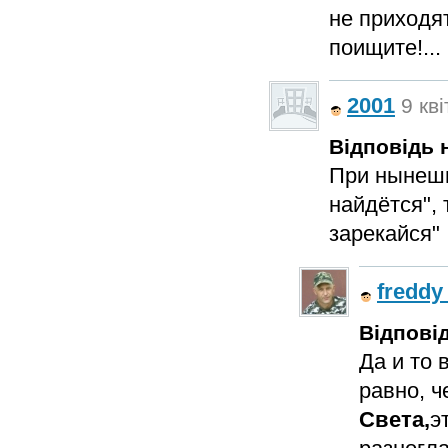
не приходят
поищите!...
2001
9 кві
Відповідь н
При нынешн
найдётся", 
зарекайся"
freddy
Відповід
Да и то 
равно, 
Света,
э