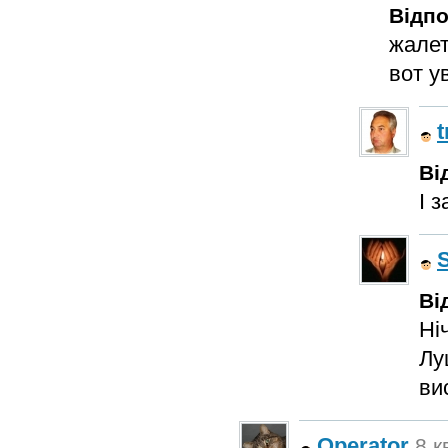
Відпо
жалет
вот у
Ві
І 
Ві
Ні
Лу
ви
Operator
8 к