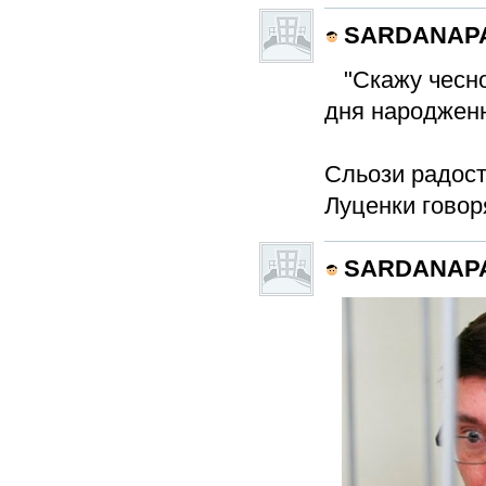
SARDANAP
"
Скажу чесно
дня народженн
Сльози радост
Луценки говор
SARDANAP