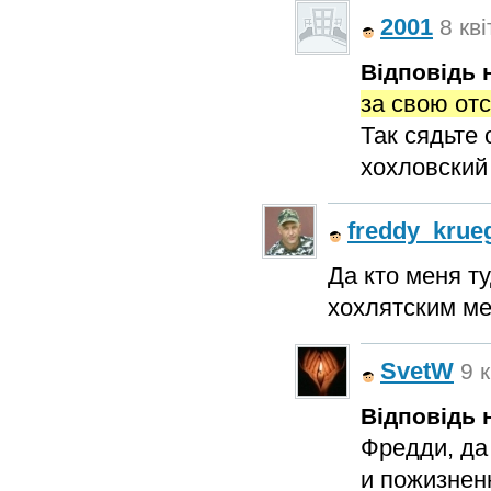
2001
8 кві
Відповідь н
за свою от
Так сядьте 
хохловский
freddy_krue
Да кто меня т
хохлятским м
SvetW
9 к
Відповідь н
Фредди, да
и пожизнен