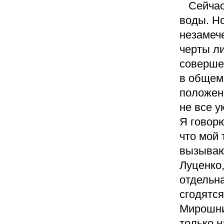
Сейчас 
воды. Но
незамеч
черты ли
соверше
в общем
положен
не все 
Я говорю
что мой 
вызывают
Луценко,
отдельна
сгодятся
Мирошнич
только 