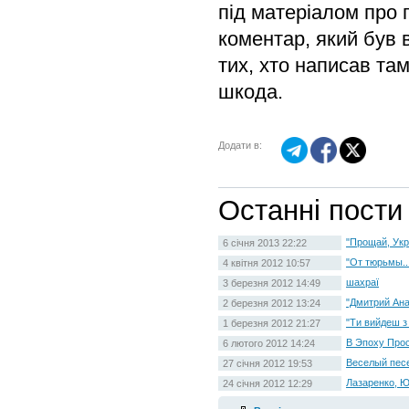
під матеріалом про 
коментар, який був 
тих, хто написав там
шкода.
Додати в:
Останні пости
"Прощай, Укра
6 січня 2013 22:22
"От тюрьмы..
4 квітня 2012 10:57
шахраї
3 березня 2012 14:49
"Дмитрий Ана
2 березня 2012 13:24
"Ти вийдеш з 
1 березня 2012 21:27
В Эпоху Про
6 лютого 2012 14:24
Веселый пес
27 січня 2012 19:53
Лазаренко, Ю
24 січня 2012 12:29