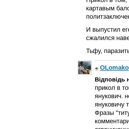
картавым бало
политзаключен
И выпустил его
сжалился наве
Тьфу, паразит
OLomako
Відповідь н
прикол в то
янукович. н
януковичу 
Фразы "титу
комментари