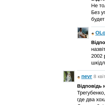
Не то
Без у
будет
OL
Відпо
назві
2002 
шкідл
nevr
8 кві
Відповідь н
Трегубенко
где два хох