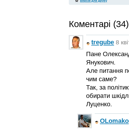
Версія для друку
Коментарі (34)
tregube
8 кв
Пане Олександр
Янукович.
Але питання по
чим саме?
Так, за політи
обирати шкідли
Луценко.
OLomako