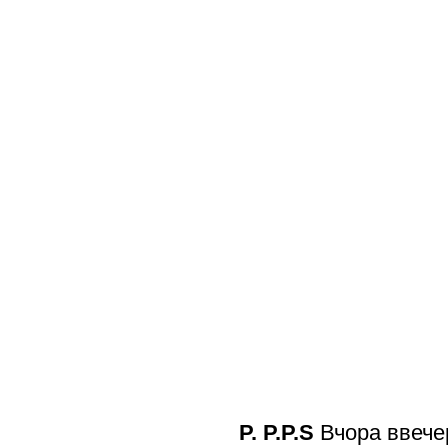
P. P.P.S
Вчора ввечер