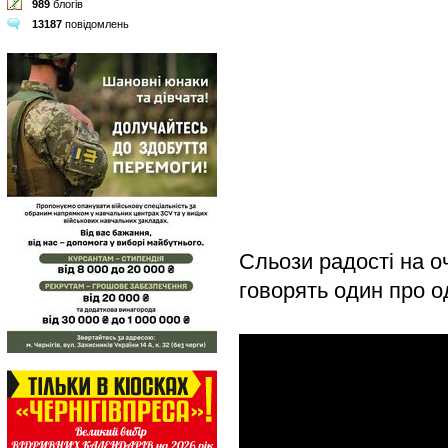
989
блогів
13187
повідомлень
Сльози радості на о
говорять один про од