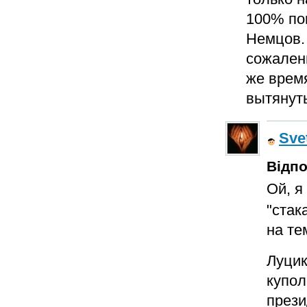
100% поп
Немцов. 
сожалени
же время
вытянуть
Sve
Відпо
Ой, я
"стак
на те
Луцик
купол
прези