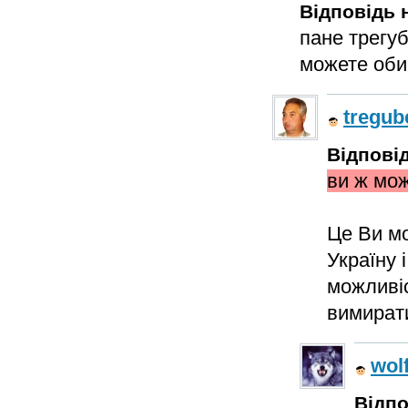
Відповідь н
пане трегуб
можете оби
tregub
Відповід
ви ж мож
Це Ви мо
Україну 
можливіс
вимират
wol
Відпо