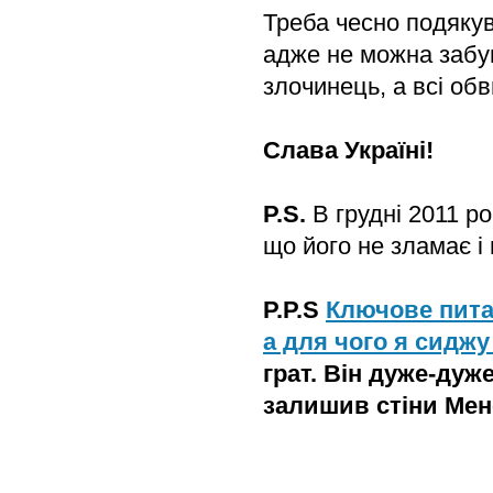
Треба чесно подякув
адже не можна забув
злочинець, а всі обв
Слава Україні!
P.S.
В грудні 2011 р
що його не зламає і
P.P.S
Ключове питан
а для чого я сиджу
грат. Він дуже-дуж
залишив стіни Менс