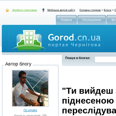
Зробити стартовою
Головна сторінка
»
Блоги
»
О
Мобільна версія сайту
Новини
Оголошення
Фо
Пошук в блогах:
Автор блогу
"Ти вийдеш 
піднесеною 
переслідуват
OLomako
Кількість переглядів: 288