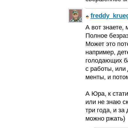
freddy_krue
А вот знаете,
Полное безра
Может это пот
например, дет
голодающих ба
с работы, или
менты, и пото
А Юра, к стат
или не знаю ск
три года, и за
можно ржать)