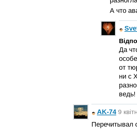
разногл
А что ав
Sve
Відпо
Да чт
особе
от тю
ни с 
разно
ведь!
AK-74
9 квіт
Перечитывал с