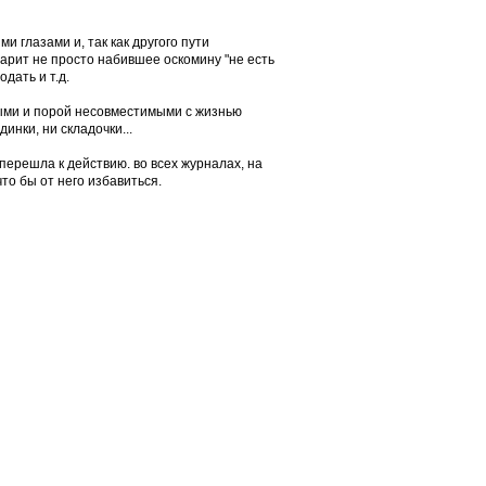
 глазами и, так как другого пути
царит не просто набившее оскомину "не есть
дать и т.д.
ными и порой несовместимыми с жизнью
нки, ни складочки...
перешла к действию. во всех журналах, на
то бы от него избавиться.