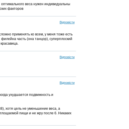
я оптимального веса нужен индивидуальны
еских факторов
Відповісти
о сложно применять ко всем, у меня тоже есть
я филейна часть (она танцор), суперплоский
 красавица.
Відповісти
Відповісти
 когда ухудшается подвижность и
88), хотя цель не уменьшение веса, а
оглощаемой пищи и не жру после 6. Никаких