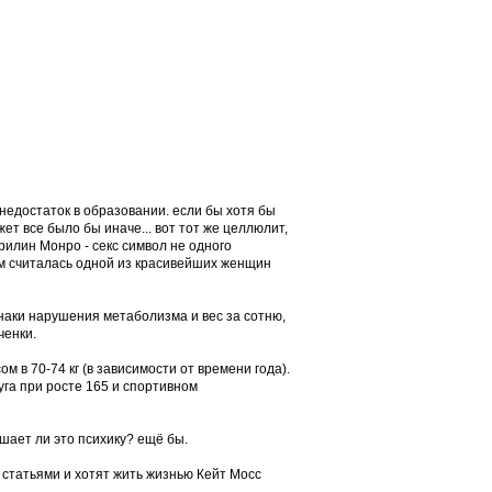
 недостаток в образовании. если бы хотя бы
т все было бы иначе... вот тот же целлюлит,
ерилин Монро - секс символ не одного
ом считалась одной из красивейших женщин
знаки нарушения метаболизма и вес за сотню,
ченки.
ом в 70-74 кг (в зависимости от времени года).
уга при росте 165 и спортивном
ушает ли это психику? ещё бы.
 статьями и хотят жить жизнью Кейт Мосс