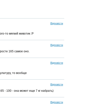
Відповісти
ого-то мягкий животик :Р
Відповісти
 росте 165 самое оно.
Відповісти
кулатуру, то вообще
Відповісти
65 - 100 - она может еще 7 кг набрать)
Відповісти