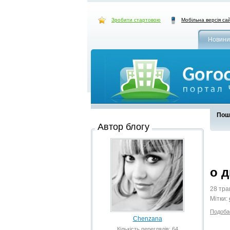
Зробити стартовою
Мобільна версія са
Новини
Пошу
Автор блогу
о д
28 тра
Мітки:
Подоба
Chenzana
Кількість переглядів: 64