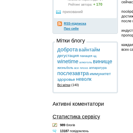
сейчас
+ 170
Рейтинг автора:
посёрф
прихований
достиж
после 
RSS-підписка
Про себе
индуст
пропор
Мітки блогу
каждая
доброта
вайнтайм
всех с
дегустация
панацея
яд
winetime
винище
алкоголь
жизньболь
аппаратура
все плохо
послезавтра
иммунитет
неволк
здоровье
Всі мітки
(140)
Активні коментатори
Статистика сервісу
989
блогів
13187
повідомлень