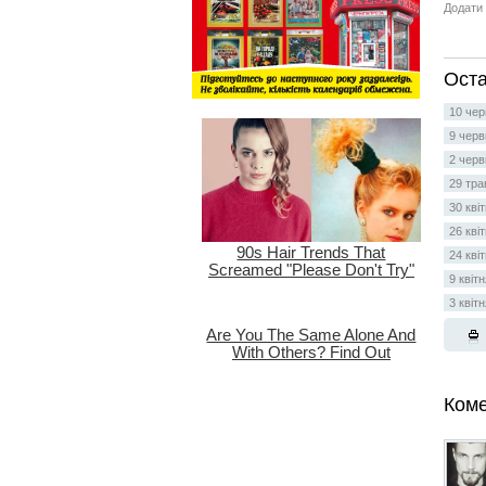
Додати 
Оста
10 чер
9 черв
2 черв
29 тра
30 кві
26 кві
24 кві
9 квіт
3 квіт
Коме