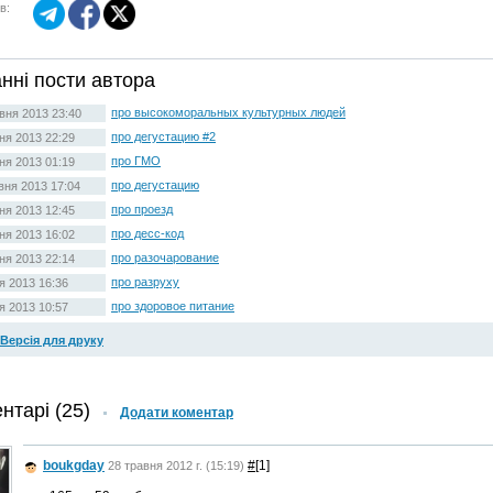
в:
нні пости автора
про высокоморальных культурных людей
вня 2013 23:40
про дегустацию #2
ня 2013 22:29
про ГМО
ня 2013 01:19
про дегустацию
вня 2013 17:04
про проезд
тня 2013 12:45
про десс-код
тня 2013 16:02
про разочарование
тня 2013 22:14
про разруху
ня 2013 16:36
про здоровое питание
ня 2013 10:57
Версія для друку
нтарі (25)
Додати коментар
boukgday
#
[1]
28 травня 2012 г. (15:19)