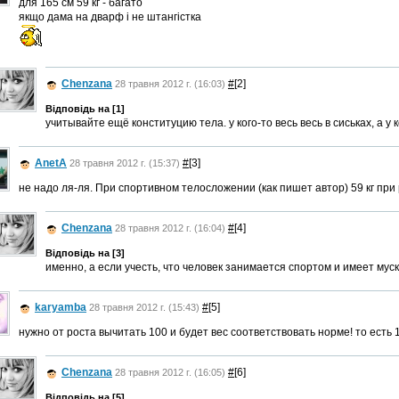
для 165 см 59 кг - багато
якщо дама на дварф і не штангістка
Chenzana
#
[2]
28 травня 2012 г. (16:03)
Відповідь на [1]
учитывайте ещё конституцию тела. у кого-то весь весь в сиськах, а у к
AnetA
#
[3]
28 травня 2012 г. (15:37)
не надо ля-ля. При спортивном телосложении (как пишет автор) 59 кг при
Chenzana
#
[4]
28 травня 2012 г. (16:04)
Відповідь на [3]
именно, а если учесть, что человек занимается спортом и имеет мус
karyamba
#
[5]
28 травня 2012 г. (15:43)
нужно от роста вычитать 100 и будет вес соответствовать норме! то есть 1
Chenzana
#
[6]
28 травня 2012 г. (16:05)
Відповідь на [5]