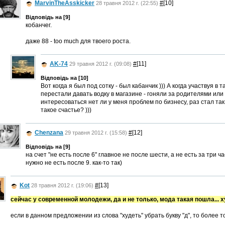
MarvinTheAsskicker
#
[10]
28 травня 2012 г. (22:55)
Відповідь на [9]
кобанчег.
даже 88 - too much для твоего роста.
AK-74
#
[11]
29 травня 2012 г. (09:08)
Відповідь на [10]
Вот когда я был под сотку - был кабанчик ))) А когда участвуя в
перестали давать водку в магазине - гоняли за родителями ил
интересоваться нет ли у меня проблем по бизнесу, раз стал так
такое счастье? )))
Chenzana
#
[12]
29 травня 2012 г. (15:58)
Відповідь на [9]
на счет "не есть после 6" главное не после шести, а не есть за три ч
нужно не есть после 9. как-то так)
Kot
#
[13]
28 травня 2012 г. (19:06)
сейчас у современной молодежи, да и не только, мода такая пошла... 
если в данном предложении из слова "худеть" убрать букву "д", то более 