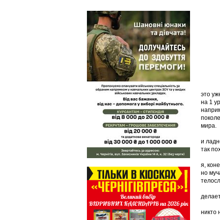
это уж
на 1 у
наприм
поколе
мира.
и ладн
так по
я, кон
но муч
телосл
делает
никто 