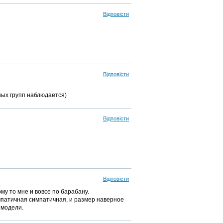
Відповісти
Відповісти
тных групп наблюдается)
Відповісти
Відповісти
ому то мне и вовсе по барабану.
симпатичная симпатичная, и размер наверное
 модели.