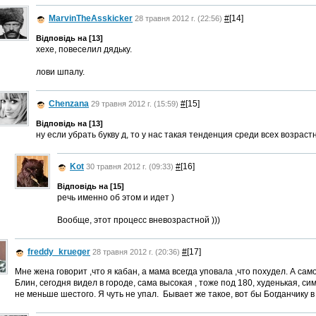
MarvinTheAsskicker
#
[14]
28 травня 2012 г. (22:56)
Відповідь на [13]
хехе, повеселил дядьку.
лови шпалу.
Chenzana
#
[15]
29 травня 2012 г. (15:59)
Відповідь на [13]
ну если убрать букву д, то у нас такая тенденция среди всех возрас
Kot
#
[16]
30 травня 2012 г. (09:33)
Відповідь на [15]
речь именно об этом и идет )
Вообще, этот процесс вневозрастной )))
freddy_krueger
#
[17]
28 травня 2012 г. (20:36)
Мне жена говорит ,что я кабан, а мама всегда уповала ,что похудел. А сам
Блин, сегодня видел в городе, сама высокая , тоже под 180, худенькая, 
не меньше шестого. Я чуть не упал. Бывает же такое, вот бы Богданчику в