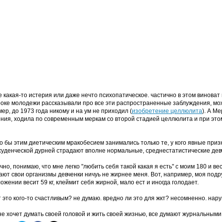
е какая-то истерия или даже нечто психопатическое. частично в этом виноват
роке молодежи рассказывали про все эти распространенные заблуждения, може
ер, до 1973 года никому и на ум не приходил (
изобретение целлюлита
). А М
ния, ходила по современным меркам со второй стадией целлюлита и при эт
о бы этим диетическим мракобесием занимались только те, у кого явные при
худенческой дурней страдают вполне нормальные, среднестатистические дев
ечно, понимаю, что мне легко "любить себя такой какая я есть" с моим 180 и вес
ают свои организмы девченки ничуь не жирнее меня. Вот, например, моя подр
ожении весит 59 кг, клеймит себя жирной, мало ест и иногда голодает.
 это кого-то счастливым? не думаю. вредно ли это для жкт? несомненно. нар
не хочет думать своей головой и жить своей жизнью, все думают журнальными