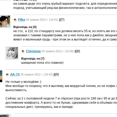
на самом деде это очень грубый вариант подсчета. для определени
подход, учитывающий ряд как физиологических, так и антропологич
Filka
#
[7]
28 травня 2012 г. (16:41)
Відповідь на [5]
не сто, а 110, по стандарту она должна весить 55 кг, но опять же ег
знакомая с такими параметрами, но у нее попа как у джейло, мощна
живот и маленькая грудь - при этом он а выглядит отлично, да и сама
Chenzana
#
[8]
29 травня 2012 г. (15:56)
Відповідь на [7]
шикарная попа это главное)
AK-74
#
[9]
28 травня 2012 г. (18:43)
Не только у молодёжи ;)
Мне вообще-то похрену, что я выгляжу, как мордатый гопник, но не пофиг,
выносливость.
Сейчас за 2 с половиной недели 7 кг сбросил (при росте 168 см с 95 кг до 
достижение комфорта. А всего-то не бухаю, сдерживаю себя в объёмах п
специальных диет, тренируюсь, как и прежде.