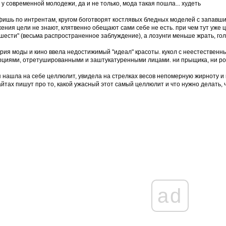
 у современной молодежи, да и не только, мода такая пошла... худеть
ишь по интрентам, кругом боготворят костлявых бледных моделей с запавшими
ения цели не знают, клятвенно обещают сами себе не есть. при чем тут уже 
шести" (весьма распространенное заблуждение), а лозунги меньше жрать, голо
рия моды и кино ввела недостижимый "идеал" красоты. кукол с неестествен
циями, отретушированными и заштукатуренными лицами. ни прыщика, ни роди
 нашла на себе целлюлит, увидела на стрелках весов непомерную жирноту и 
айтах пишут про то, какой ужасный этот самый целлюлит и что нужно делать, ч
ad