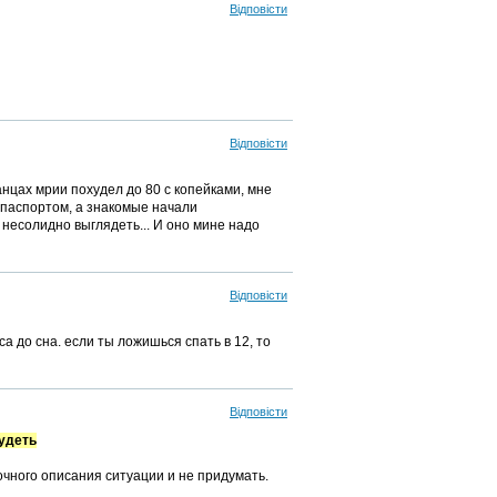
Відповісти
Відповісти
 танцах мрии похудел до 80 с копейками, мне
и паспортом, а знакомые начали
 несолидно выглядеть... И оно мине надо
Відповісти
аса до сна. если ты ложишься спать в 12, то
Відповісти
худеть
точного описания ситуации и не придумать.