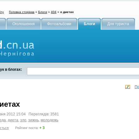
Головна сторінка
»
Блоги
»
404
»
о диетах
йту
Оголошення
Фотоальбоми
Блоги
Для туриста
к в блогах:
Пр
иетах
вня 2012 15:04 Переглядів: 3581
еда
,
диета
,
зло
,
зижнь
,
молодежь
+ 3
ється
Рейтинг поста: