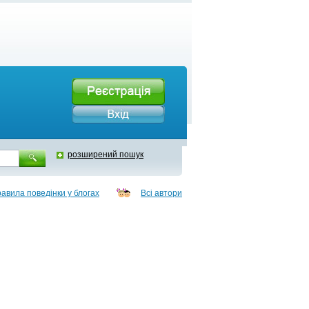
розширений пошук
авила поведінки у блогах
Всі автори