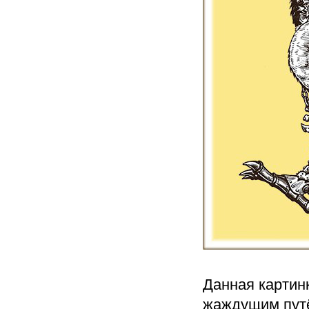
Данная картин
жаждущим путё