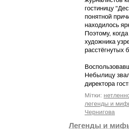
гостиницу "Де
понятной причи
находилось яр
Поэтому, когда
художника узре
расстёгнутых 
Воспользовавш
Небылицу звал
директора гос
Мітки:
нетленн
легенды и миф
Чернигова
Легенды и мифы