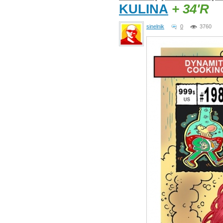
KULINA
+ 34'R
sinelnik
0
3760