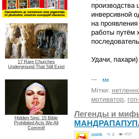
производства 
инверсивной о
на проявления
работы путём 
последователь
Удачи, пахари)
...
...
Мітки:
нетленн
мотиватор
,
гоп
Легенды и мифы
МАНДРАПАПУП
sinelnik
0
4727