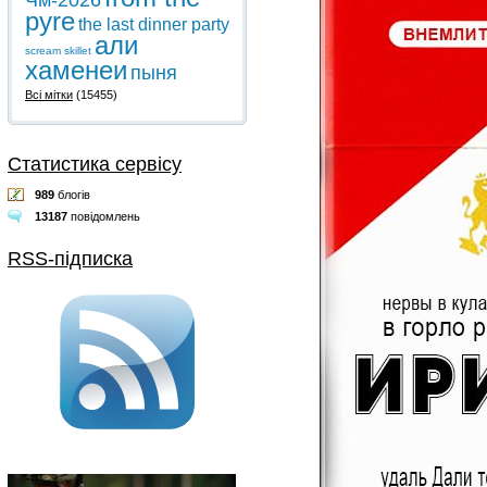
Чм-2026
pyre
the last dinner party
али
scream
skillet
хаменеи
пыня
Всі мітки
(15455)
Статистика сервісу
989
блогів
13187
повідомлень
RSS-підписка