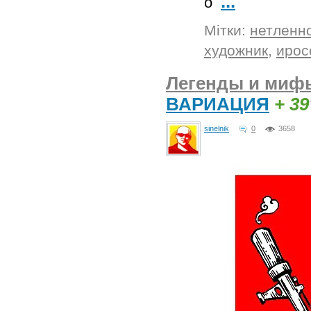
...
о
Мітки:
нетленн
художник
,
ирос
Легенды и мифы
ВАРИАЦИЯ
+ 39
sinelnik
0
3658