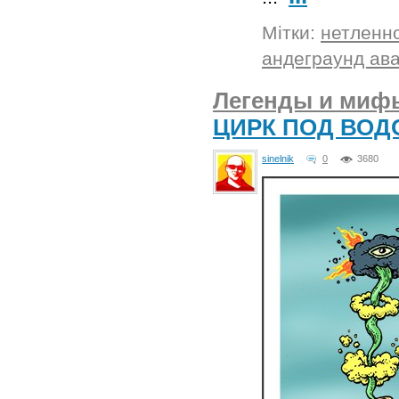
Мітки:
нетленн
андеграунд ав
Легенды и мифы
ЦИРК ПОД ВОД
sinelnik
0
3680