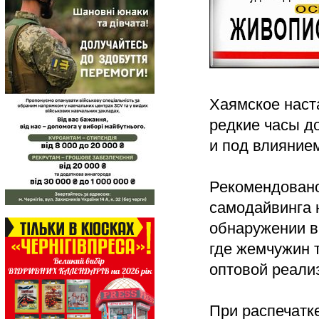
Хаямское наст
редкие часы до
и под влияние
Рекомендовано
самодайвинга н
обнаружении в
где жемчужин т
оптовой реали
При распечатке