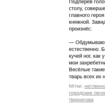
Подперев голо
столу, соверш
главного героя
княжной. Зави
произнёс:
— Обдумываю о
естественно. 
кучей ног, как
мои захребетни
Весёлые такие,
тварь всех их 
Мітки:
нетленн
городские лег
Чернигова