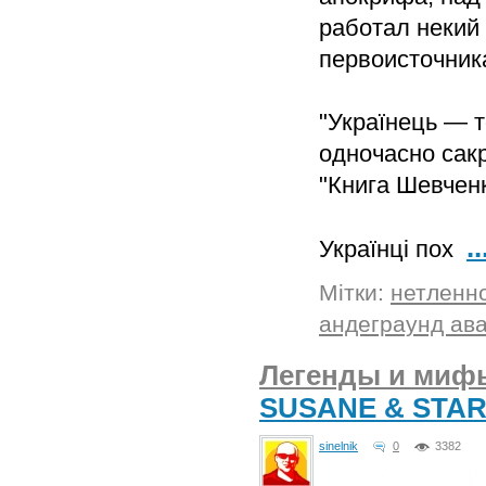
работал некий
первоисточника
"Українець — т
одночасно сакр
"Книга Шевчен
..
Українці пох
Мітки:
нетленн
андеграунд ав
Легенды и мифы
SUSANE & STA
sinelnik
0
3382