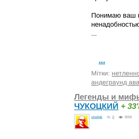
Понимаю ваш п
ненадобностью,
...
...
Мітки:
нетленн
андеграунд ав
Легенды и мифы
ЧУКОЦКИЙ
+ 33
sinelnik
0
3556