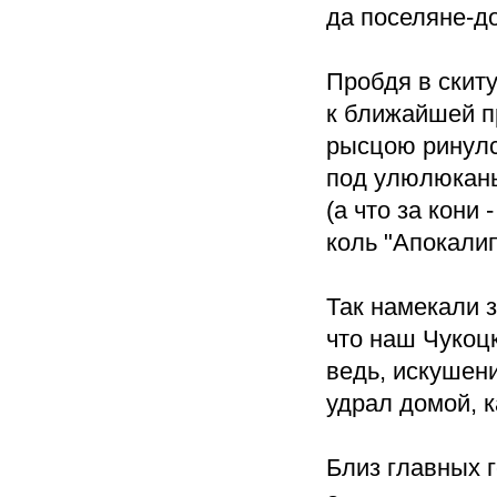
да поселяне-д
Пробдя в скиту
к ближайшей п
рысцою ринул
под улюлюкань
(а что за кони 
коль "Апокалип
Так намекали з
что наш Чукоцк
ведь, искушени
удрал домой, к
Близ главных 