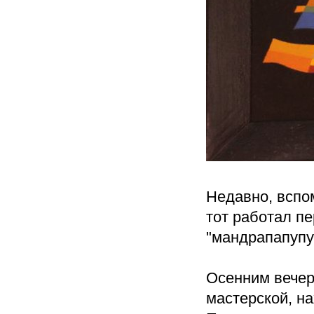
Недавно, вспо
тот работал п
"мандрапапупу"
Осенним вечер
мастерской, н