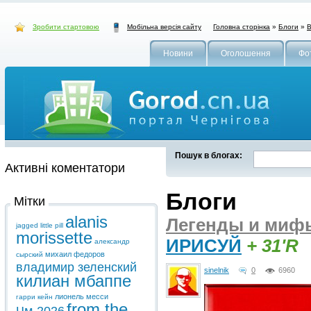
Зробити стартовою
Головна сторінка
»
Блоги
»
В
Мобільна версія сайту
Новини
Оголошення
Фо
Пошук в блогах:
Активні коментатори
Блоги
Мітки
alanis
Легенды и мифы
jagged little pill
morissette
ИРИСУЙ
+ 31'R
александр
михаил федоров
сырский
владимир зеленский
sinelnik
0
6960
килиан мбаппе
лионель месси
гарри кейн
from the