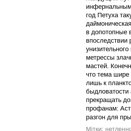
инфернальным 
год Петуха та
даймоническая
в допотопные 
впоследствии 
унизительного
метрессы злач
мастей. Конечн
что тема шире
лишь к планкт
быдловатости 
прекращать до
профанам: Аста
разгон для пр
Мітки:
нетленн