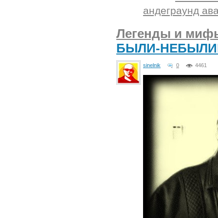
андеграунд ав
Легенды и мифы
БЫЛИ-НЕБЫЛ
sinelnik
0
4461