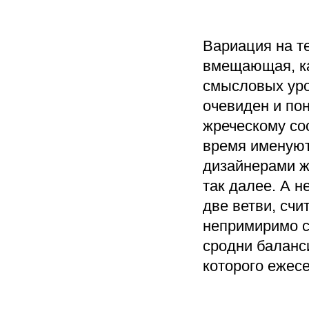
Вариация на т
вмещающая, ка
смысловых уро
очевиден и по
жреческому со
время именуют
дизайнерами ж
так далее. А н
две ветви, сч
непримиримо с
сродни баланс
которого ежес
...
...