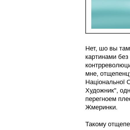
Нет, шо вы там
картинами без
контрреволюци
мне, отщепенцу
Національної 
Художник", од
перегноем пле
Жмеринки.
Такому отщепен