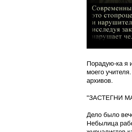
Порадую-ка я 
моего учителя
архивов.
"ЗАСТЕГНИ М
Дело было вече
Небылица рабо
журналистов к