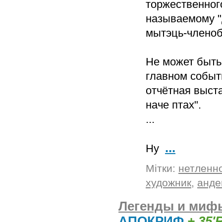
торжественного
называемому "
мытэць-членоб
Не может быть
главном событ
отчётная выста
наче птах".
...
...
Ну
Мітки:
нетленн
художник
,
анде
Легенды и мифы
АПОКРИФ
+ 35'