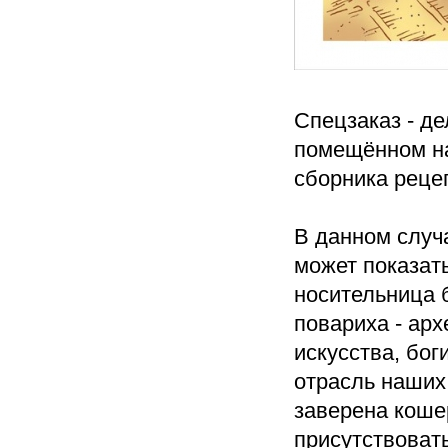
Спецзаказ - де
помещённом н
сборника реце
В данном случа
может показат
носительница б
повариха - ар
искусства, бог
отрасль наших
заверена коше
присутствоват