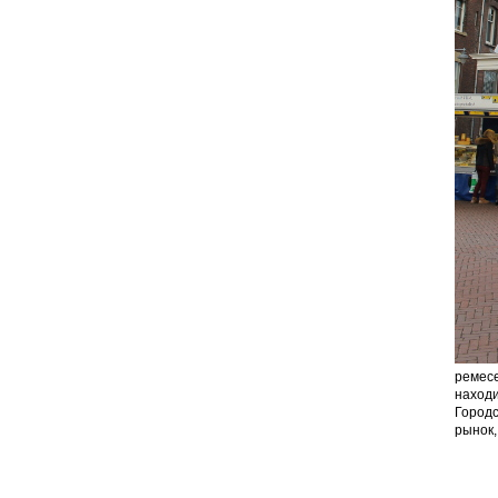
ремесе
находи
Городс
рынок,