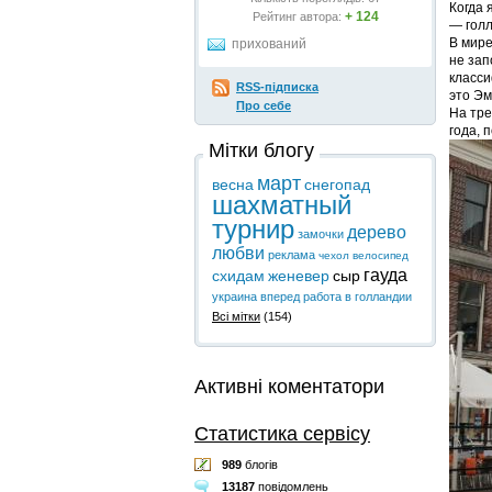
Когда 
+ 124
Рейтинг автора:
— голл
В мире
прихований
не зап
класси
RSS-підписка
это Эм
Про себе
На тре
года, 
Мітки блогу
март
весна
снегопад
шахматный
турнир
дерево
замочки
любви
реклама
чехол
велосипед
гауда
схидам
женевер
сыр
украина вперед
работа в голландии
Всі мітки
(154)
Активні коментатори
Статистика сервісу
989
блогів
13187
повідомлень