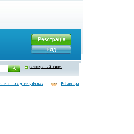
розширений пошук
авила поведінки у блогах
Всі автори