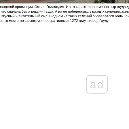
андской провинции Южная Голландия. И что характерно, именно сыр гауда да
, что сначала была река — Гауда. А на ее побережьях, в разных селениях жил
 вкусный и питательный сыр. В одном из таких селений образовался большой 
 это местечко с рынком и превратилось в 1272 году в город Гауду.
ad