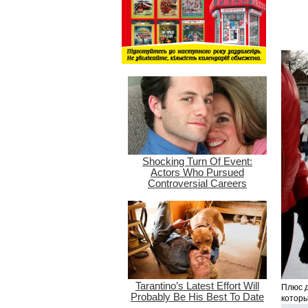
Плюс д
которы