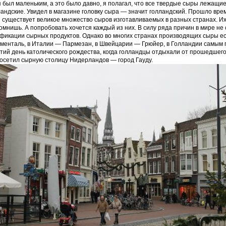
я был маленьким, а это было давно, я полагал, что все твердые сыры лежащ
андские. Увидел в магазине головку сыра — значит голландский. Прошло время,
 существует великое множество сыров изготавливаемых в разных странах. Их 
омнишь. А попробовать хочется каждый из них. В силу ряда причин в мире не
фикации сырных продуктов. Однако во многих странах производящих сыры е
менталь, в Италии — Пармезан, в Швейцарии — Грюйер, в Голландии самым 
тий день католического рождества, когда голландцы отдыхали от прошедшего 
посетил сырную столицу Нидерландов — город Гауду.