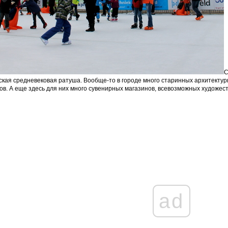
С
ская средневековая ратуша. Вообще-то в городе много старинных архитекту
ов. А еще здесь для них много сувенирных магазинов, всевозможных художес
ad