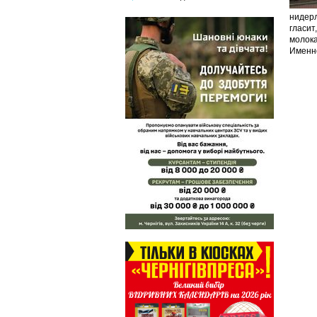
нидерл
гласит
молока
Именно