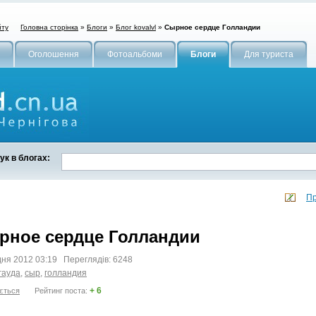
Головна сторінка
»
Блоги
»
Блог kovalvl
»
Сырное сердце Голландии
йту
Оголошення
Фотоальбоми
Блоги
Для туриста
к в блогах:
Пр
рное сердце Голландии
дня 2012 03:19 Переглядів: 6248
гауда
,
сыр
,
голландия
+ 6
ється
Рейтинг поста: