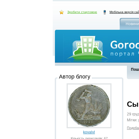
Зробити стартовою
Мобільна версія са
Новини
Пошу
Автор блогу
Сы
29 гру
Мітки:
Подоба
kovalvl
Кількість переглядів: 67