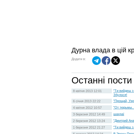
Дурна влада в цій кр
Додати в:
Останні пости
"Ти вийдеш з 
8 квітня 2013 12:01
Збулося!
"Прощай, Укра
6 січня 2013 22:22
"От тюрьмы..
4 квітня 2012 10:57
шахраї
3 березня 2012 14:49
"Дмитрий Ана
2 березня 2012 13:24
"Ти вийдеш з 
1 березня 2012 21:27
В Эпоху Про