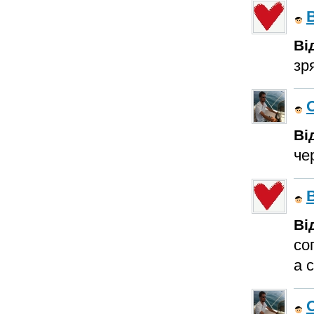
Ві
зря
Ві
че
Ві
со
а 