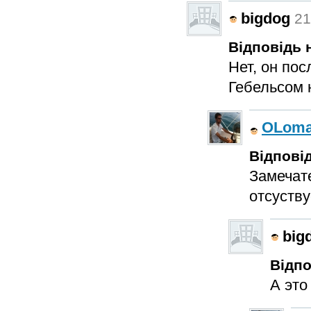
bigdog
21
Відповідь н
Нет, он пос
Гебельсом 
OLom
Відповід
Замечате
отсуству
big
Відпо
А это