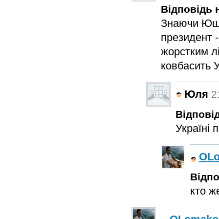
Відповідь н
Знаючи Юще
президент 
жорстким лі
ковбасить У
Юля
2
Відповід
Україні 
OL
Відпо
кто ж