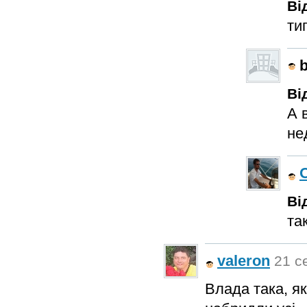
Ві
ти
Ві
А 
не
Ві
та
valeron
21 с
Влада така, як