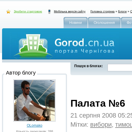
Зробити стартовою
Головна сторінка
»
Блоги
»
О
Мобільна версія сайту
Новини
Оголошення
Фо
Пошук в блогах:
Автор блогу
Палата №6
21 серпня 2008 05:
Мітки:
вибори
,
тимо
OLomako
Кількість переглядів: 288