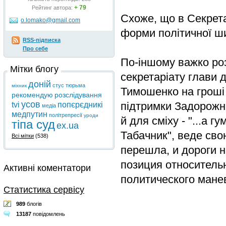
+ 79
Рейтинг автора:
Схоже, що в Секрета
o.lomako@gmail.com
форми політичної ш
RSS-підписка
Про себе
По-іншому важко роз
Мітки блогу
секретаріату глави 
доній
стус
тюрьма
міхник
Тимошенко на гроші 
рекомендую
розслідування
усов
підтримки Задорожн
tvi
попєрєдникі
медіа
медпутин
політрепресії
уроди
й для сміху - "...а
тіпа суд
ex.ua
Табачник", веде св
Всі мітки
(538)
перешла, и дороги н
позиция относитель
Активні коментатори
политического манев
Статистика сервісу
989
блогів
13187
повідомлень