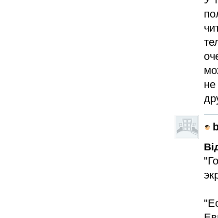
по
чи
те
оч
мо
не
др
Ві
"Г
эк
"Е
Ев