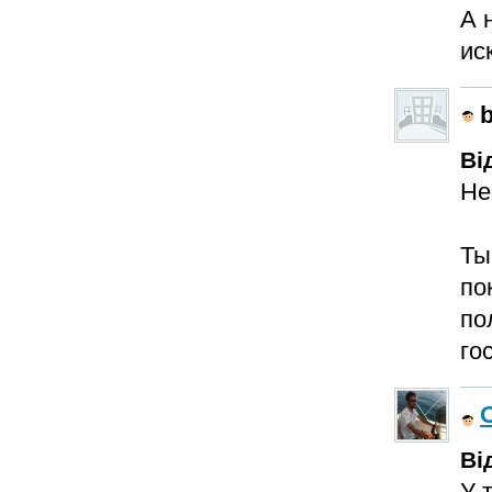
А 
ис
Ві
Не
Ты
по
по
го
Ві
У 