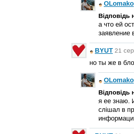
OLomako
Відповідь н
а что ей о
заявление 
BYUT
21 сер
но ты же в бл
OLomako
Відповідь н
я ее знаю.
слішал в п
информацию