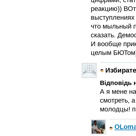
реакцию)) ВОт
выступлениях 
что мыльный п
сказать. Демо
И вообще прик
целым БЮТом)))
Избират
Відповідь н
А я мене н
смотреть, а
молодцы! п
OLom