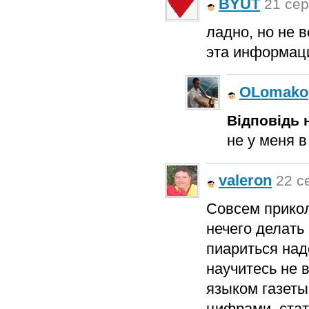
BYUT
21 сер
ладно, но не 
эта информац
OLomako
Відповідь н
не у меня в
valeron
22 с
Совсем прикол
нечего делать 
пиариться над
научитесь не 
языком газеты
цифрами, ста