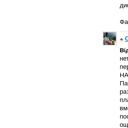
ди
Фа
Ві
не
пе
НА
Па
ра
пл
вм
по
ощ