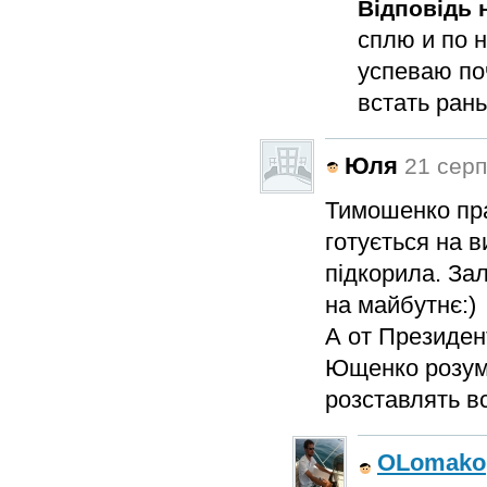
Відповідь н
сплю и по н
успеваю по
встать ран
Юля
21 серп
Тимошенко пра
готується на в
підкорила. За
на майбутнє:)
А от Президен
Ющенко розумі
розставлять вс
OLomako