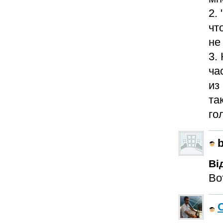
2.
чт
не
3.
ча
из
та
го
Ві
Во