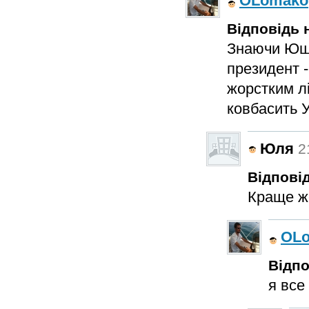
OLomako
Відповідь н
Знаючи Юще
президент 
жорстким лі
ковбасить У
Юля
2
Відповід
Краще жо
OL
Відпо
я все