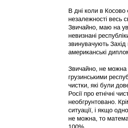
В дні коли в Косово
незалежності весь св
Звичайно, маю на ув
невизнані республік
звинувачують Захід 
американські дипло
Звичайно, не можна 
грузинськими республ
чистки, які були дов
Росії про етнічні чи
необгрунтовано. Крі
ситуації, і якщо од
не можна, то матем
100%.