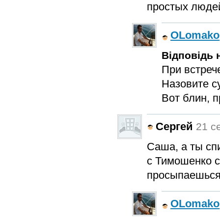
простых люде
OLomako
Відповідь н
При встреч
Назовите су
Вот блин, п
Сергей
21 се
Саша, а ты сп
с Тимошенко с
просыпаешься 
OLomako