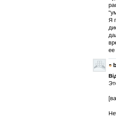
ра
"у
Я 
ди
да
вр
ее
Ві
Эт
[в
Не