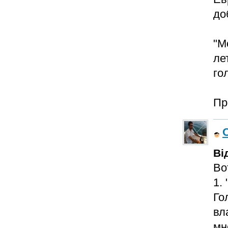
до
"М
ле
го
Пр
Ві
Во
1.
Го
вл
мн