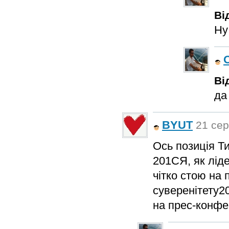
Ві
Ну
Ві
да
BYUT
21 сер
Ось позиція Т
201CЯ, як ліде
чітко стою на п
суверенітету2
на прес-конфе