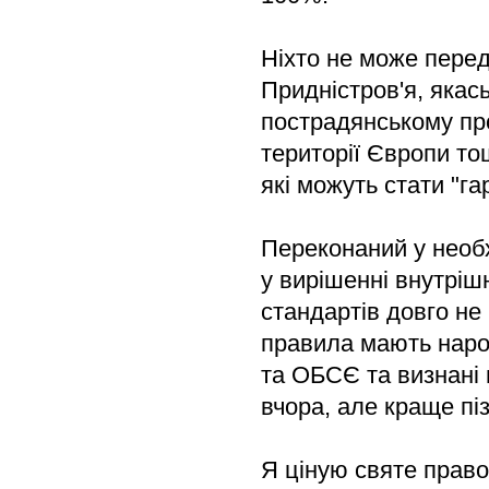
Ніхто не може перед
Придністров'я, якас
пострадянському про
території Європи то
які можуть стати "г
Переконаний у необх
у вирішенні внутрішн
стандартів довго не 
правила мають наро
та ОБСЄ та визнані 
вчора, але краще піз
Я ціную святе право