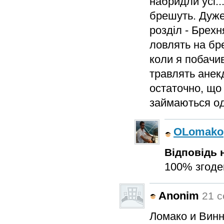
набридли усі..
брешуть. Дуже
розділ - Брех
ловлять на бре
коли я побачив
травлять анекд
остаточно, що
займаються од
OLomako
Відповідь н
100% згоде
Anonim
21 с
Ломако и Вин