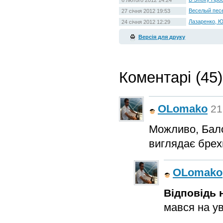
6 лютого 2012 14:24
Веселый пес
27 січня 2012 19:53
Лазаренко, Ю
24 січня 2012 12:29
Версія для друку
Коментарі (45)
OLomako
21
Можливо, Бало
виглядає брехн
OLomako
Відповідь н
мався на ув