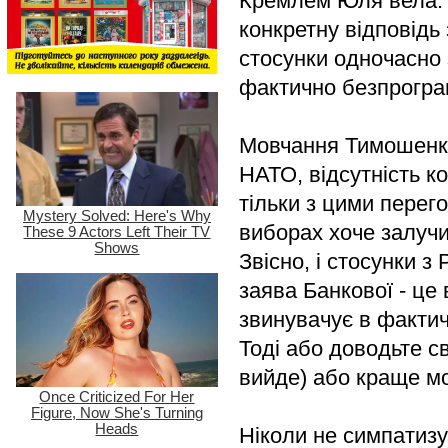
Кремлем Юля вела. 
конкретну відповідь
стосунки одночасно 
фактично безпрограш
Мовчання Тимошенко 
НАТО, відсутність к
тільки з цими перег
виборах хоче залучи
Звісно, і стосунки 
заява Банкової - це
звинувачує в фактичн
Тоді або доводьте с
вийде) або краще мо
Ніколи не симпатизу