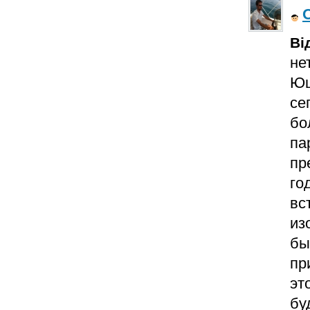
Ві
не
Ющ
се
бо
па
пр
го
вс
из
бы
пр
эт
бу