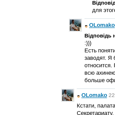
Відповід
для этог
OLomako
Відповідь н
:)))
Есть поняти
заводят. Я 
относится.
всю ахинею
больше офи
OLomako
22
Кстати, палат
Секретариату.