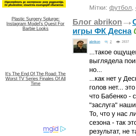
Мітки:
футбол
,
Блог abrikon
игры ФК Десна
abrikon
2
2837
...такое ощущен
выглядела пои
но...
...как нет у Д
голов нет... э
что Бабенко - 
"заслуга" наши
То, что у нас 
сезона - так э
результат, не т