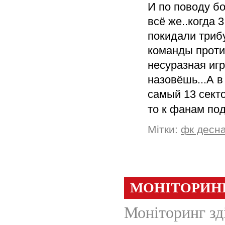
И по поводу бо
всё же..когда 
покидали триб
команды проти
несуразная игр
назовёшь...А в
самый 13 секто
то к фанам по
Мітки:
фк десн