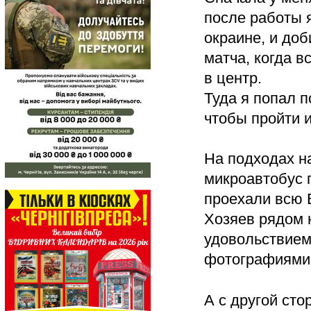
после работы я
окраине, и доб
матча, когда в
в центр.
Туда я попал п
чтобы пройти и
На подходах н
микроавтобус 
проехали всю Е
Хозяев рядом н
удовольствием
фотографиями 
А с другой ст