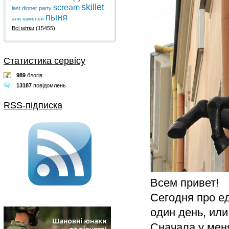
skillet
scream
last dinner party
пыня
али хаменеи
Всі мітки
(15455)
Статистика сервісу
989
блогів
13187
повідомлень
RSS-підписка
Всем привет!
Сегодня про ед
один день, или
Сначала у меня