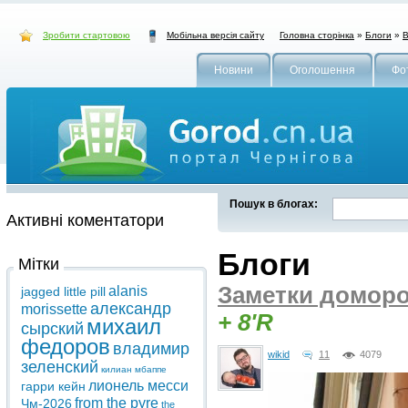
Зробити стартовою
Головна сторінка
»
Блоги
»
В
Мобільна версія сайту
Новини
Оголошення
Фо
Пошук в блогах:
Активні коментатори
Блоги
Мітки
Заметки домор
alanis
jagged little pill
александр
morissette
+ 8'R
михаил
сырский
федоров
владимир
wikid
11
4079
зеленский
килиан мбаппе
лионель месси
гарри кейн
from the pyre
Чм-2026
the