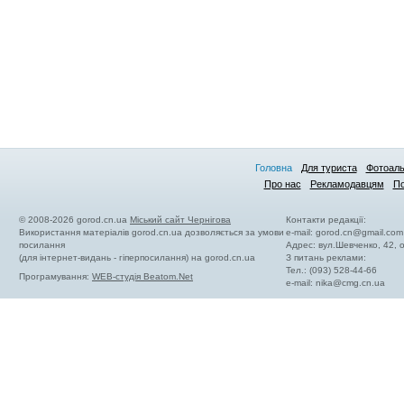
Головна
Для туриста
Фотоал
Про нас
Рекламодавцям
По
© 2008-2026 gorod.cn.ua
Міський сайт Чернігова
Контакти редакції:
Використання матеріалів gorod.cn.ua дозволяється за умови
e-mail:
gorod.cn@gmail.com
посилання
Адрес: вул.Шевченко, 42,
(для інтернет-видань - гіперпосилання) на gorod.cn.ua
З питань реклами:
Тел.: (093) 528-44-66
Програмування:
WEB-студія Beatom.Net
e-mail:
nika@cmg.cn.ua