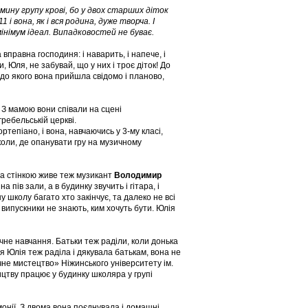
і мамину групу крові, бо у двох старших діток
 вона, як і вся родина, дуже творча. І
мінімум ідеал. Випадковостей не буває.
а вправна господиня: і наварить, і напече, і
, Юля, не забувай, що у них і троє діток! До
 до якого вона прийшла свідомо і планово,
о. З мамою вони співали на сцені
гребельській церкві.
тепіано, і вона, навчаючись у 3-му класі,
коли, де опанувати гру на музичному
 за стінкою живе теж музикант
Володимир
а пів зали, а в будинку звучить і гітара, і
ну школу багато хто закінчує, та далеко не всі
 випускники не знають, ким хочуть бути. Юлія
чне навчання. Батьки теж раділи, коли донька
ня Юлія теж раділа і дякувала батькам, вона не
чне мистецтво» Ніжинського університету ім.
ицтву працює у будинку школяра у групі
онії. З двома вона поєднувала і домашні