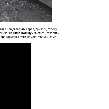
мпів невідкладних справ, тривоги, стресу,
осничанка
Юлія Поліщук
мислить, говорить
й і про гармонію бути мамою. Мабуть, саме