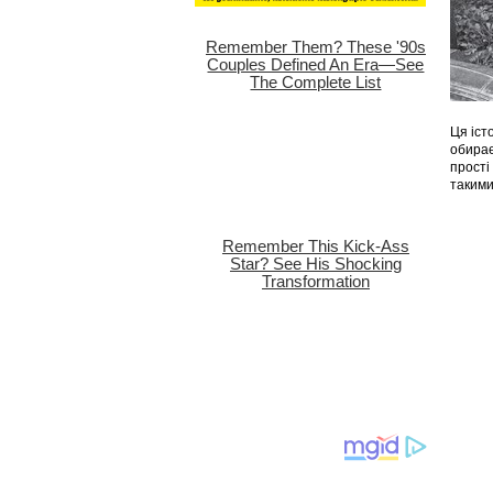
Ця іст
обирає
прості
такими 