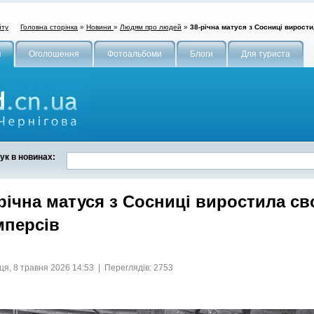
Головна сторінка
»
Новини
»
Людям про людей
»
38-річна матуся з Сосниці вирости
йту
и
Оголошення
Фотоальбоми
Блоги
Для туриста
ук в новинах:
річна матуся з Сосниці виростила сво
мперсів
ця, 8 травня 2026 14:53 | Переглядів: 2753