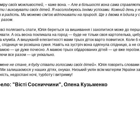
в міру своїх можливостей, –
каже вона
. – Але в більшості вона сама справляєт
и і виховувати своїх дітей. Я насолоджуюсь їхніми успіхами. Кожний день у н
 в радість. Ми можемо сім’єю відпочивати на природі. Ще з двома я їздила у
 разом.
 всі полягають спати, Юлія береться за вишивання і захопитися може до першої
ивати. А ось весна покликала на город — буде не тільки своя картопелька, цибу
ва клумба. А вишуканій елегантності мами трьох діток варто повчитися. Коли б
, спідниця чи розкішна сукня. Навіть на зустріч вона одягнула спідницю, а не 
амою — це дуже почесно. А мамою трьох обдарованих дітей — це вже героїзм. Т
ючи все разом — це унікально.
мене не стане, я буду співати голосами своїх дітей».
Юлія говорить словами і
 Ми залишаємося у наших дітях, онуках. Низький уклін всім матерям України з
ність, недоспані ночі, турботу і витримку!
ело: "Вісті Сосниччини", Олена Кузьменко