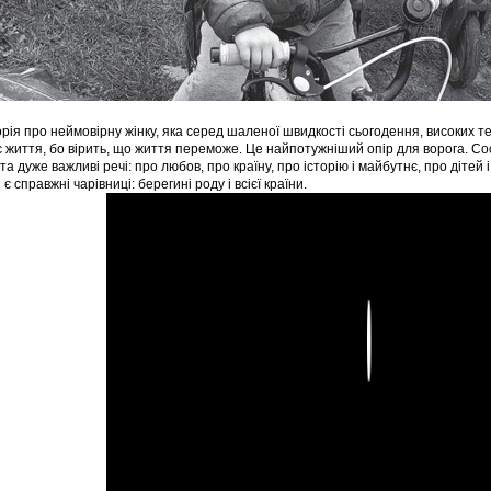
орія про неймовірну жінку, яка серед шаленої швидкості сьогодення, високих те
 життя, бо вірить, що життя переможе. Це найпотужніший опір для ворога. С
 та дуже важливі речі: про любов, про країну, про історію і майбутнє, про діте
є справжні чарівниці: берегині роду і всієї країни.
Play