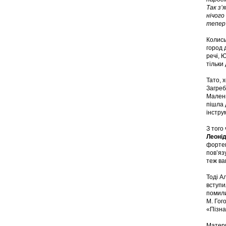
Так з’
нічого
тепер 
Колись
город 
речі, 
тільки 
Тато, 
Загреб
Малень
пішла 
інстру
З того
Леоні
фортеп
пов’яз
теж ва
Тоді А
вступи
помили
М. Гог
«Пізна
Матери