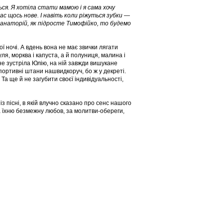
ься. Я хотіла стати мамою і я сама хочу
ас щось нове. І навіть коли ріжуться зубки —
 санаторій, як підросте Тимофійко, то будемо
 ночі. А вдень вона не має звички лягати
ля, морква і капуста, а й полуниця, малина і
 не зустріла Юлію, на ній завжди вишукане
спортивні штани нашвидкоруч, бо ж у декреті.
а ще й не загубити своєї індивідуальності,
з пісні, в якій влучно сказано про сенс нашого
а їхню безмежну любов, за молитви-обереги,