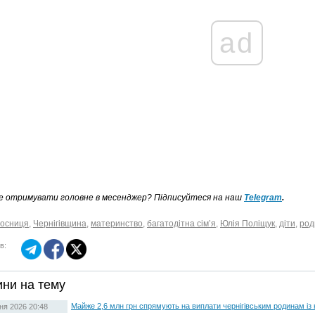
ad
е отримувати головне в месенджер? Підписуйтеся на наш
Telegram
.
осниця
,
Чернігівщина
,
материнство
,
багатодітна сім’я
,
Юлія Поліщук
,
діти
,
род
в:
ни на тему
Майже 2,6 млн грн спрямують на виплати чернігівським родинам і
ня 2026 20:48