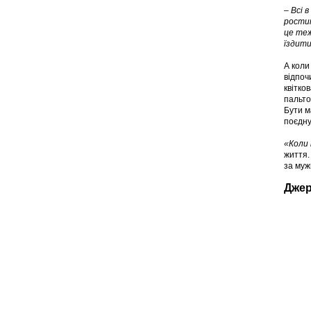
– Всі 
ростит
це теж
їздити
А коли
відпоч
квітко
пальто
Бути м
поєдну
«Коли 
життя.
за муж
Джер