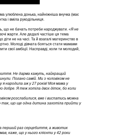
ама улюблена донька, найніжніша внучка (має
тка і вміла рукодільниця.
уть, що не бачать потреби народжувати.
«Я не
вочі жарти. Але дедалі частіше ця тема
о діти не на часі. Та й взагалі материнство в
фортно. Молоді дівчата бояться стати мамами
лити свої амбіції. Насправді, коли ти молодий,
оє життя. Не дарма кажуть, найкращий
инули. Погано самій. Ми з чоловіком не
 я народила аж у 27 років! Моя мама у
о добре. Я теж хотіла двох діток, бо коли
ловіком розслабилися, вже і виспатись можна
шло так, що ще одна дитина захотіла прийти у
ула перший раз серцебиття, а животик
ав, каже, що у нього клієнти у 42 роки