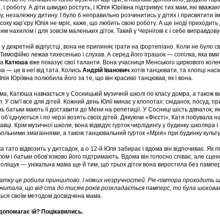
, і роботу. А діти швидко ростуть, і Юлія Юріївна підтримує тих мам, які вваж
у, незалежну дитину. І було б неправильно розчинитись у дітях і присвятити їм
соку кар’єру Юлія не мріє, каже, що любить свою роботу. А ще іноді приходить 
им нахилом і для зовсім маленьких діток. Такий у Чернігові є і себе виправдову
 у декретній відпустці, вона не припиняє грати на фортепіано. Коли не було св
Тимофійко лежав тихесенько і слухав. А серед його іграшок — сопілка, яка вм
ша
Катюша
вже показує свої таланти. Вона учасниця Менського циркового колект
іка — це в неї від тата. Колись
Андрій Іванович
хотів танцювати, та хлопці насм
лія Юріївна полюбила його за те, що він красиво танцював, як і вона.
ама, Катюша навчається у Сосницькій музичній школі по класу домра, а також 
. У сім’ї все для дітей. Кожний день Юлії минає у клопотах: сніданок, посуд, п
ь батьки мають її доставити до Мени на репетиції. У Сосниці шість дівчаток, як
 об’єднуються і по черзі возять своїх дітей. Дякуючи «Фієсті», Катя побувала на
кавці. Крім музичної школи, вона відвідує гурток чирлідингу у будинку школяра
ольними змаганнями, а також танцювальний гурток «Мрія» при будинку культу
а тато відвозить у дитсадок, а о 12-й Юля забирає і вдома він відпочиває. Як п
ом і батьки обов’язково його підтримають. Вдома він голосно співає, але сце
оліщук — унікальна мама ще й тим, що трьох діток вона виростила без пампер
тку це робила принципово. І ніяких незручностей. Рік-півтора проходить шв
читала, що від ста до тисячі років розкладається памперс, то була шоков
ться своїм методом досвідчена мама.
допомагає їй? Поцікавились.