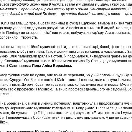
явився
Тимофійко
, якому нині 9 місяців. І саме він увібрав від мами і карі очі, 
 маминого. Середньому Кирюші влітку буде 5 рочків. Найстарша Катюша, їй 11 і
троє дітей в самий раз! Бо двоє — це заміна батьків на землі, а троє — це 
 Юлія казала, що треба брати приклад із сусідів
Щукіних
. Тамара Іванівна так
до ладу упорає і як дружина розуміюча. А невістка візьми, та й додай, мовляв, ти
Юлія Поліщук до створення сім’ї вивчилася, побудувала кар’єру. А материнство,
доповнило її творчість.
хоч і не мав професійної музичної освіти, зате грав на гітарі, баяні, фортепіан
ельського клубу і не тільки. Тато й донині виступає на сцені, а мама співає у За
кою Юлія пальчиками грала на столі. Їй подобалося, як подружки грають на фор
до Сосницької музичної школи. Юліна мама возила її у Сосницю до музичної ш
менті Юлю навчила
Пода Аліна Борисівна.
 часу сусідам було не сумно, але вони не перечили, бо у 2-й половині будинку,
дович Супрун
. Особливо в пам’яті Юлії — зимові вечори, коли канікули і ялинка н
іано, і пісні. До речі, брат теж грає на гітарі, хоч музичної освіти немає. Музич
ують свою професію із музикою. Та вибір професії здебільшого не свідомий, бо
галась.
ліна Борисівна, бачачи в учениці потенціал, наштовхнула її продовжувати музи
ла до Чернігівського музичного коледжу ім. Л. Ревуцького. Після місяця навчан
лася, бо музика — це її. Ще вона закінчила факультет «Етика, естетика і музи
оля. І повернулась у Сосницьку музичну школу вже викладачем. А ще по сумісн
йко».
нство не полишило Юлію музичної кар’єри, а навпаки доповнило, додало гарм