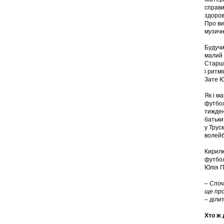
справи
здоров
Про ви
музичн
Будучи
малий 
Стар
і ритм
Зате Ю
Як і м
футбол
тижден
батьки
у Трус
волейб
Кирилк
футбол
Юлія П
–
Споча
ще про
–
діли
Хто ж 