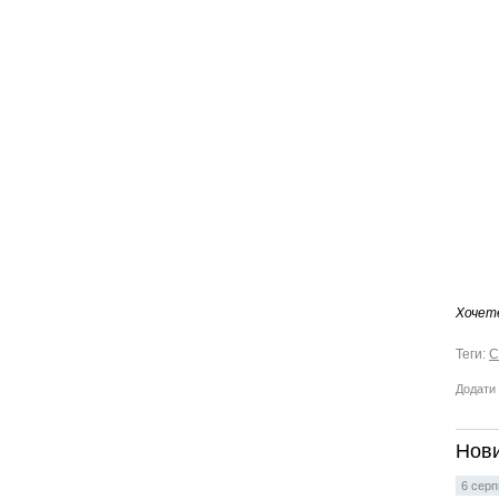
Хочет
Теги:
С
Додати 
Нови
6 серп