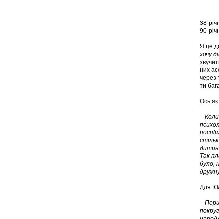
38-річ
90-річ
Я це д
хочу д
звучит
них ас
через 
ти бага
Ось як
– Коли
психол
поспіш
стільк
дитина
Так пл
було, 
дружну
Для Юл
– Перш
покруг
народж