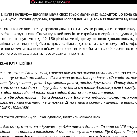
на Юлія Поліщук — щаслива мама своїх трьох маленьких чудо-діток. Бо вона с
ну бабусю), кохана дружина, вправна господиня. А ще вона талановита музикан
о того, що все частіше зустрічаєш дівчат 17-ти – 25-ти років, які ствердно каж
ітей»,
– кажуть вони. Спочатку такий вислів не сприймала серйозно, думала ді
ь не лише з вуст молоді. 40- і 50-річні мами підтримують своїх доньок, кажуть, щ
оціюється з тим, що відбирає щось особисте, до чого ти звик, в чому тобі ком
те, що можуть втратити кар’єру і те, що встигли зробити за свої 20 років, не вті
то чого встигаєш: і жити, і розвиватися, і мріяти.
 каже Юлія Юріївна:
сь я 16-річною їхала у Львів, і підсіла бабуся та почала розповідати про св
ог — це незнайома людина. Отож вона розповіла про двох своїх синів, які заг
али. Зустрічалися, років 4 проживали разом, потім одружилися. Першу доньку
и вже мене народила — другу дитину. Ми із старшим братом росли і нам бул
 одна, вона ніби одинока, нема рідної душі, ні з ким порадитись.
ани ніби здійснилися — була донька і син. Вже діти подорослішали, і ми з чо
ніхто не лягав між нами, не штовхав. Діти спали в окремій кімнаті. Та вий
 сім’ю Поліщуків.
ії третя дитина була неочікуваною, навіть викликала шок.
і два місяці я звикала з думкою, що буде третя дитина. Та коли на УЗІ поч
лішав — з’явилась готовність, бажання знову няньчитись. Ще й брат підтрим
ують першу дитину (він фітнес-тренер), –
розповідає багатодітна мама.