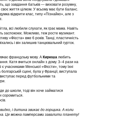
ають, що завдання батьків — виховати розумну,
 своє життя цілком. У всьому має бути баланс.
думка відкрити клас, типу «Пізнайко», але з
є.
ітла, всі любили слухати, як грає мама. Навіть
ить заспокоює. Можливо, теж росте музикант.
иву «Фієста» вже 6 років. Танці, пластичність
іхались і він залишив танцювальний гурток.
вивчає французьку мову. А
Кирюша
любить
рання. Катя вчиться онлайн з дому. 3–4 рази на
і є учасниками Менської «Фієсти», тому їхні
 болгарській сцені, була у Франції, виступала
 і виступає перед футбольними та
ри.
іде до школи, тоді він хоче займатися
ни соромиться.
сів.
идко, і дитина звикає до горщика. А коли
ана. Це можна памперсами завалити планету!