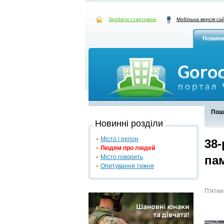
Зробити стартовою
Мобільна версія са
Новин
Пош
Новинні розділи
Місто і регіон
38-
Людям про людей
Місто говорить
па
Опитування тижня
П'ятни