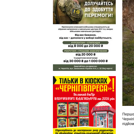
Першог
Черніг
підйом