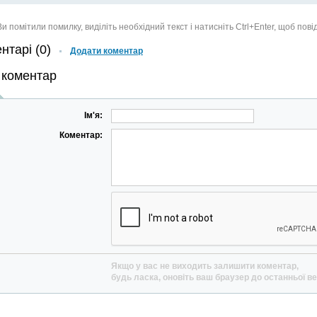
и помітили помилку, виділіть необхідний текст і натисніть Ctrl+Enter, щоб пов
нтарі (0)
Додати коментар
 коментар
Ім'я:
Коментар:
Якщо у вас не виходить залишити коментар,
будь ласка, оновіть ваш браузер до останньої ве