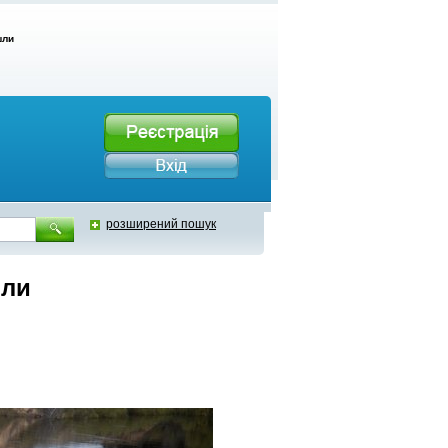
шли
розширений пошук
шли