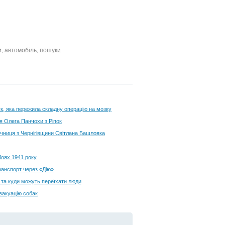
и
,
автомобіль
,
пошуки
лук, яка пережила складну операцію на мозку
ія Олега Панчохи з Ріпок
ничниця з Чернігівщини Світлана Башловка
боях 1941 року
транспорт через «Дію»
и та куди можуть переїхати люди
вакуацію собак