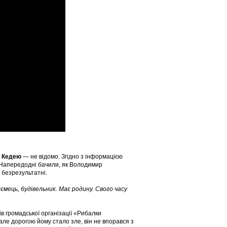
 Кедею
— не відомо. Згідно з інформацією
а. Напередодні бачили, як Володимир
 безрезультатні.
мець, будівельник. Має родину. Свого часу
в громадської організації «Рибалки
 але дорогою йому стало зле, він не впорався з