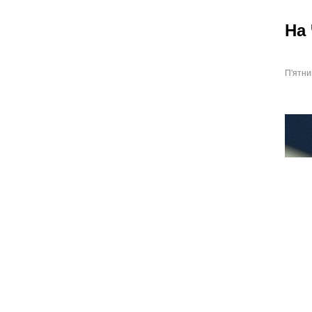
На 
П'ятни