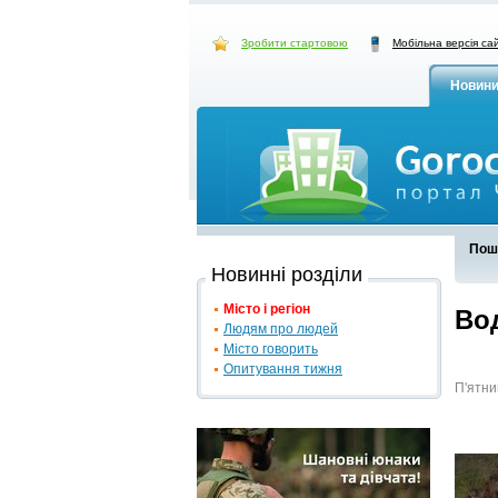
Зробити стартовою
Мобільна версія са
Новин
Пош
Новинні розділи
Місто і регіон
Вод
Людям про людей
Місто говорить
Опитування тижня
П'ятни