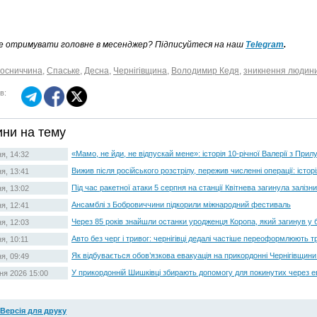
е отримувати головне в месенджер? Підписуйтеся на наш
Telegram
.
осниччина
,
Спаське
,
Десна
,
Чернігівщина
,
Володимир Кедя
,
зникнення людин
в:
ни на тему
«Мамо, не йди, не відпускай мене»: історія 10-річної Валерії з При
я, 14:32
Вижив після російського розстрілу, пережив численні операції: істор
я, 13:41
Під час ракетної атаки 5 серпня на станції Квітнева загинула заліз
я, 13:02
Ансамблі з Бобровиччини підкорили міжнародний фестиваль
я, 12:41
Через 85 років знайшли останки уродженця Коропа, який загинув у 
я, 12:03
Авто без черг і тривог: чернігівці дедалі частіше переоформлюють 
я, 10:11
Як відбувається обов’язкова евакуація на прикордонні Чернігівщин
я, 09:49
У прикордонній Шишківці збирають допомогу для покинутих через е
ня 2026 15:00
Версія для друку