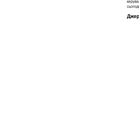
керува
сьогод
Джер