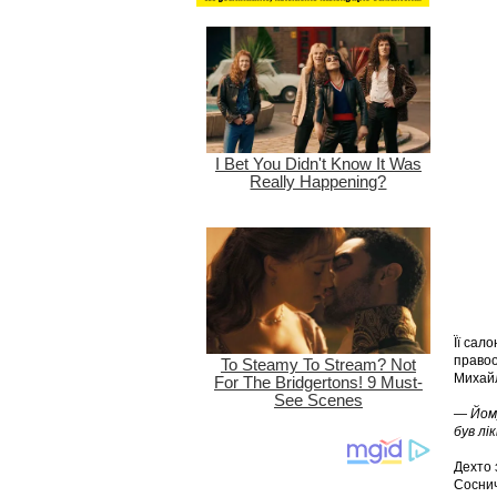
Її сал
правоо
Михайл
—
Йому
був лі
Дехто 
Соснич