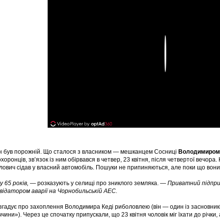
Play
он був порожній. Що сталося з власником — мешканцем Сосниці
Володимиром
хоронців, зв’язок із ним обірвався в четвер, 23 квітня, після четвертої вечор
ович сідав у власний автомобіль. Пошуки не припиняються, але поки що вони
 65 років,
— розказують у селищі про зниклого земляка.
— Приватний підприє
квідатором аварії на Чорнобильській АЕС.
згадує про захоплення Володимира Кеді риболовлею (він — один із засновникі
чини»). Через це спочатку припускали, що 23 квітня чоловік міг їхати до річки,