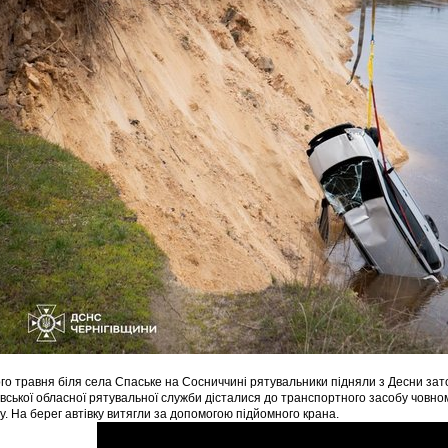
о травня біля села Спаське на Сосниччині рятувальники підняли з Десни зат
івської обласної рятувальної служби дісталися до транспортного засобу човном
у. На берег автівку витягли за допомогою підйомного крана.