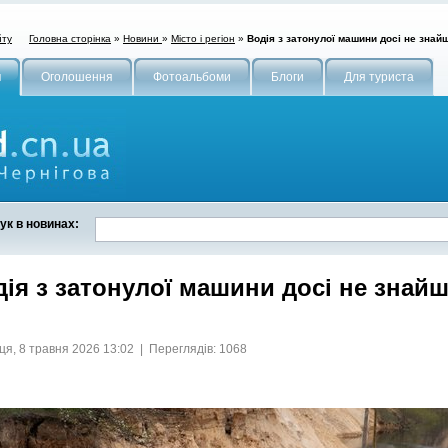
Головна сторінка
»
Новини
»
Місто і регіон
»
Водія з затонулої машини досі не знай
йту
и
Оголошення
Фотоальбоми
Блоги
Для туриста
ук в новинах:
ія з затонулої машини досі не знай
ця, 8 травня 2026 13:02 | Переглядів: 1068