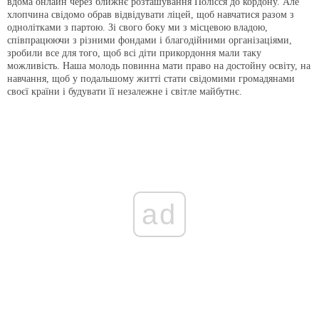
вдома онлайн через ближнє розташування Полісся до кордону. Але
хлопчина свідомо обрав відвідувати ліцей, щоб навчатися разом з
однолітками з партою. Зі свого боку ми з місцевою владою,
співпрацюючи з різними фондами і благодійними організаціями,
зробили все для того, щоб всі діти прикордоння мали таку
можливість. Наша молодь повинна мати право на достойну освіту, на
навчання, щоб у подальшому житті стати свідомими громадянами
своєї країни і будувати її незалежне і світле майбутнє.
ad