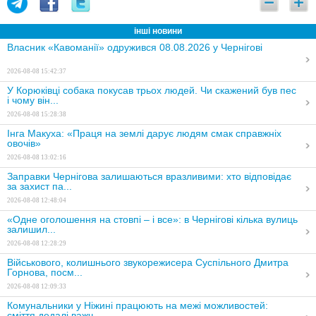
інші новини
Власник «Кавоманії» одружився 08.08.2026 у Чернігові
2026-08-08 15:42:37
У Корюківці собака покусав трьох людей. Чи скажений був пес
і чому він...
2026-08-08 15:28:38
Інга Макуха: «Праця на землі дарує людям смак справжніх
овочів»
2026-08-08 13:02:16
Заправки Чернігова залишаються вразливими: хто відповідає
за захист па...
2026-08-08 12:48:04
«Одне оголошення на стовпі – і все»: в Чернігові кілька вулиць
залишил...
2026-08-08 12:28:29
Військового, колишнього звукорежисера Суспільного Дмитра
Горнова, посм...
2026-08-08 12:09:33
Комунальники у Ніжині працюють на межі можливостей:
сміття дедалі важч...