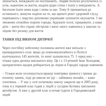
лишається, виїжджати не поспішають. Людям болісно розлучатись із
усім, нажитим за життя, кидати рідні стіни і їхати у невідомість. А
багатьом їхати нема куди і нема за що. Тому й тримаються до
останнього, живучи надією на те, що врешті решт здоровий глузд
переважить і людство допоможе українцям зупинити окупантів. І ми
зможемо спокійно порати городи, будувати оселі, працювати, а наші
діти – жити без страху обстрілів і мати змогу навчатись у школах та
ліцеях без ризику для життя.
ТАНКИ ПІД ВІКНОМ ДИТЯЧОЇ
Через постійну небезпеку половина жителі вже виїхали з
прикордонного села: якщо до повномасштабного в Поліссі
налічувалось 145 жителів, то нині залишилось 75. І серед них –
тільки одна дитина шкільного віку. Це і є 13-річний Іван Холодняк,
щопрактично щодня добирається до ліцею в Городні заради навчання.
– Тільки коли оголошується вранці повітряна тривога і триває до
початку занять, тоді до школи не їду – займаюсь онлайн, – каже
хлопчина. – У нас у селі початкову школу закрили ще в 2005 році,
тому я у перший клас їздив у ліцей у сусідню Бутівку шкільним
автобусом. А вже у другий клас я почав їздити в Городнянський
ліцей.