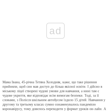
ad
Мама Івана, 45-річна Тетяна Холодняк, каже, що таке рішення
прийняли, щоб син мав доступ до більш якісної освіти. І дійсно в
міському ліцеї створені чудові умови для навчання, а нині там є
чудове укриття, яке відповідає всім вимогам безпеки. Тоді, за її
словами, з Полісся шкільним автобусом їздило 15 дітей. Навчання у
другому та третьому класах сумно ознаменувалось пандемією
коронавірусу, тому довелось переходити у формат уроків он-лайн. А