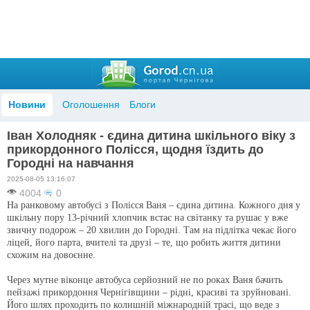
Новини
Оголошення
Блоги
Іван Холодняк - єдина дитина шкільного віку з
прикордонного Полісся, щодня їздить до
Городні на навчання
2025-08-05 13:16:07
4004
0
На ранковому автобусі з Полісся Ваня – єдина дитина. Кожного дня у
шкільну пору 13-річний хлопчик встає на світанку та рушає у вже
звичну подорож – 20 хвилин до Городні. Там на підлітка чекає його
ліцей, його парта, вчителі та друзі – те, що робить життя дитини
схожим на довоєнне.
Через мутне віконце автобуса серйозний не по роках Ваня бачить
пейзажі прикордоння Чернігівщини – рідні, красиві та зруйновані.
Його шлях проходить по колишній міжнародній трасі, що веде з