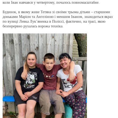
коли Іван навчався у четвертому, почалось повномасштабне.
Будинок, в якому живе Тетяна зі своїми трьома дітьми – старшими
доньками Марією та Ангеліною і меншим Іваном, знаходиться якраз
по вулиці Левка Лук’яненка в Поліссі, фактично, на трасі, якою
безперервно рухалась ворожа техніка.