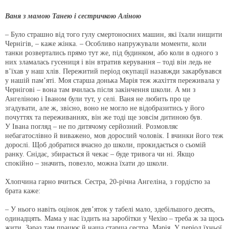
Ваня з мамою Танею і сестричкою Аліною
– Було страшно від того гулу смертоносних машин, які їхали нищити
Чернігів, – каже жінка. – Особливо напружували моменти, коли
танки розвертались прямо тут же, під будинком, або коли в одного з
них зламалась гусениця і він втратив керування – тоді він ледь не
в’їхав у наш хлів. Пережитий період окупації назавжди закарбувався
у нашій пам’яті. Моя старша донька Марія теж жахіття переживала у
Чернігові – вона там вчилась після закінчення школи. А ми з
Ангеліною і Іваном були тут, у селі. Ваня не любить про це
згадувати, але ж, звісно, воно не могло не відобразитись у його
почуттях та переживаннях, він же тоді ще зовсім дитиною був.
У Івана погляд – не по дитячому серйозний. Розмовляє
небагатослівно й виважено, мов дорослий чоловік. І вчинки його теж
дорослі. Щоб добратися вчасно до школи, прокидається о сьомій
ранку. Снідає, збирається й чекає – буде тривога чи ні. Якщо
спокійно – значить, повезло, можна їхати до школи.
Хлопчина гарно вчиться. Сестра, 20-річна Ангеліна, з гордістю за
брата каже:
– У нього навіть оцінок дев’яток у табелі мало, здебільшого десять,
одинадцять. Мама у нас їздить на заробітки у Чехію – треба ж за щось
жити. Зараз там працює й наша старша сестра, Марія. У період їхньої