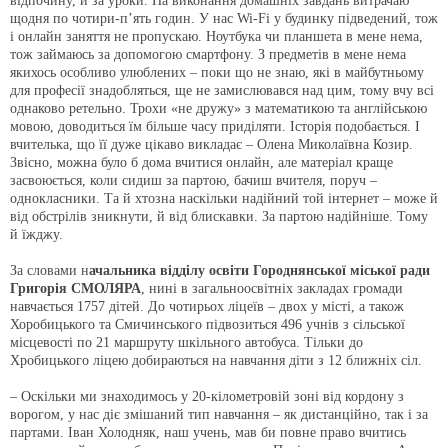
відпочину, й за уроки. На виконання домашніх завдань витрачаю
щодня по чотири-п’ять годин. У нас Wi-Fi у будинку підведений, тож
і онлайн заняття не пропускаю. Ноутбука чи планшета в мене нема,
тож займаюсь за допомогою смартфону. З предметів в мене нема
якихось особливо улюблених – поки що не знаю, які в майбутньому
для професії знадобляться, ще не замислювався над цим, тому вчу всі
однаково ретельно. Трохи «не дружу» з математикою та англійською
мовою, доводиться їм більше часу приділяти. Історія подобається. І
вчителька, що її дуже цікаво викладає – Олена Миколаївна Козир.
Звісно, можна було б дома вчитися онлайн, але матеріал краще
засвоюється, коли сидиш за партою, бачиш вчителя, поруч –
однокласники. Та й хтозна наскільки надійний той інтернет – може й
від обстрілів зникнути, й від блискавки. За партою надійніше. Тому
й їжджу.
За словами н
ачальника відділу освіти Городнянської міської ради
Григорія СМОЛЯРА
, нині в загальноосвітніх закладах громади
навчається 1757 дітей. До чотирьох ліцеїв – двох у місті, а також
Хоробицького та Смичинського підвозиться 496 учнів з сільської
місцевості по 21 маршруту шкільного автобуса. Тільки до
Хробицького ліцею добираються на навчання діти з 12 ближніх сіл.
– Оскільки ми знаходимось у 20-кілометровій зоні від кордону з
ворогом, у нас діє змішаний тип навчання – як дистанційно, так і за
партами. Іван Холодняк, наш учень, мав би повне право вчитись