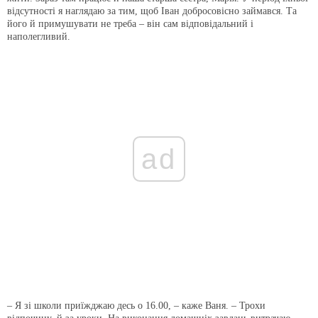
відсутності я наглядаю за тим, щоб Іван добросовісно займався. Та
його й примушувати не треба – він сам відповідальний і
наполегливий.
ad
– Я зі школи приїжджаю десь о 16.00, – каже Ваня. – Трохи