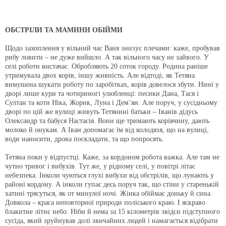
ОБСТРІЛИ ТА МАМИНИ ОБІЙМИ
Щодо захоплення у вільний час Ваня знизує плечами: каже, пробував
рибу ловити – не дуже вийшло. А так вільного часу не зайвого. У
селі роботи вистачає. Обробляють 20 соток городу. Родина раніше
утримувала двох корів, іншу живність. Але відтоді, як Тетяна
вимушена шукати роботу по заробітках, корів довелося збути. Нині у
дворі лише кури та чотириногі улюбленці: песики Дана, Тася і
Султан та коти Ніка, Жорик, Луна і Дем’ян. Але поруч, у сусідньому
дворі по цій же вулиці живуть Тетянині батьки – Іванів дідусь
Олександр та бабуся Настасія. Вони ще тримають корівчину, дають
молоко й онукам. А Іван допомагає їм від колодязя, що на вулиці,
води наносити, дрова поскладати, та що попросять.
Тетяна поки у відпустці. Каже, за кордоном робота важка. Але там не
чутно тривог і вибухів. Тут же, у рідному селі, у повітрі літає
небезпека. Інколи чуються глухі вибухи від обстрілів, що лунають у
районі кордону. А інколи гупає десь поруч так, що стіни у старенькій
хатині трясуться, як от минулої ночі. Жінка обіймає доньку й сина.
Довкола – краса неповторної природи поліського краю. І яскраво
блакитне літнє небо. Ніби й нема за 15 кілометрів звідси підступного
сусіда, який зруйнував долі звичайних людей і намагається відібрати