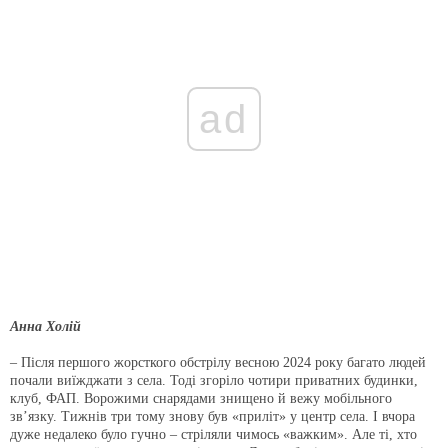
ad
Анна Холій
– Після першого жорсткого обстрілу весною 2024 року багато людей
почали виїжджати з села. Тоді згоріло чотири приватних будинки,
клуб, ФАП. Ворожими снарядами знищено й вежу мобільного
зв’язку. Тижнів три тому знову був «приліт» у центр села. І вчора
дуже недалеко було гучно – стріляли чимось «важким». Але ті, хто