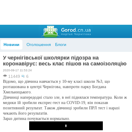
Новини
Оголошення
Блоги
У чернігівської школярки підозра на
коронавірус: весь клас пішов на самоізоляцію
2020-09-17 11:53:24
11449
6
Відомо, що дівчина навчається у 10-му класі школи №3, що
розташована в центрі Чернігова, навпроти парку Богдана
Хмельницького.
Дівчинці напередодні стало зле, в неї піднялася температура. Коли ж
медики їй зробили експрес-тест на COVID-19, він показав
позитивний результат. Також дівчинці зробили ПРЛ тест і наразі
чекають його результатів.
Зараз дитина почувається нормально.
Play