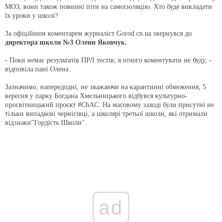
МОЗ, вони також повинні піти на самоізоляцію. Хто буде викладати
їх уроки у школі?
За офіційним коментарем журналіст Gorod.cn.ua звернувся до
директора школи №3 Олени Яковчук.
- Поки немає результатів ПРЛ тестів, я нічого коментувати не буду, -
відповіла пані Олена.
Зазначимо, напередодні, не зважаючи на карантинні обмеження, 5
вересня у парку Богдана Хмельницького відбувся культурно-
просвітницький проєкт #ChAC. На масовому заході були присутні не
тільки випадкові чернігівці, а школярі третьої школи, які отримали
відзнаки"Гордість Школи".
ad