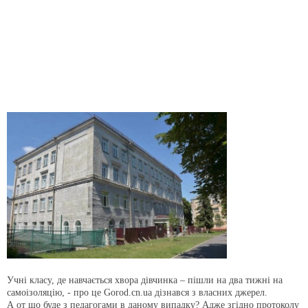
Учні класу, де навчається хвора дівчинка – пішли на два тижні на
самоізоляцію, - про це Gorod.cn.ua дізнався з власних джерел.
А от що буде з педагогами в даному випадку? Адже згідно протоколу