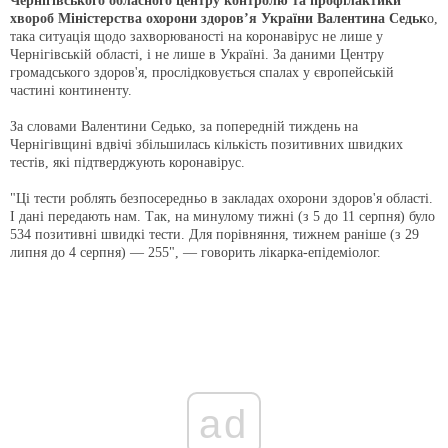
Чернігівського обласного центру контролю та профілактики
хвороб Міністерства охорони здоров’я України Валентина Седьк
о,
така ситуація щодо захворюваності на коронавірус не лише у
Чернігівській області, і не лише в Україні. За даними Центру
громадського здоров'я, прослідковується спалах у європейській
частині континенту.
За словами Валентини Седько, за попередній тиждень на
Чернігівщині вдвічі збільшилась кількість позитивних швидких
тестів, які підтверджують коронавірус.
"Ці тести роблять безпосередньо в закладах охорони здоров'я області.
І дані передають нам. Так, на минулому тижні (з 5 до 11 серпня) було
534 позитивні швидкі тести. Для порівняння, тижнем раніше (з 29
липня до 4 серпня) — 255", — говорить лікарка-епідеміолог.
ad