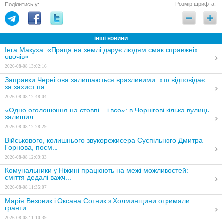
Розмір шрифта:
Поділитись у:
інші новини
Інга Макуха: «Праця на землі дарує людям смак справжніх
овочів»
2026-08-08 13:02:16
Заправки Чернігова залишаються вразливими: хто відповідає
за захист па...
2026-08-08 12:48:04
«Одне оголошення на стовпі – і все»: в Чернігові кілька вулиць
залишил...
2026-08-08 12:28:29
Військового, колишнього звукорежисера Суспільного Дмитра
Горнова, посм...
2026-08-08 12:09:33
Комунальники у Ніжині працюють на межі можливостей:
сміття дедалі важч...
2026-08-08 11:35:07
Марія Везовик і Оксана Сотник з Холминщини отримали
гранти
2026-08-08 11:10:39