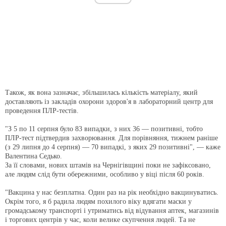
Також, як вона зазначає, збільшилась кількість матеріалу, який
доставляють із закладів охорони здоров'я в лабораторний центр для
проведення ПЛР-тестів.
"З 5 по 11 серпня було 83 випадки, з них 36 — позитивні, тобто
ПЛР-тест підтвердив захворювання. Для порівняння, тижнем раніше
(з 29 липня до 4 серпня) — 70 випадкі, з яких 29 позитивні", — каже
Валентина Седько.
За її словами, нових штамів на Чернігівщині поки не зафіксовано,
але людям слід бути обережними, особливо у віці після 60 років.
"Вакцина у нас безплатна. Один раз на рік необхідно вакцинуватись.
Окрім того, я б радила людям похилого віку вдягати маски у
громадському транспорті і утриматись від відування аптек, магазинів
і торгових центрів у час, коли велике скупчення людей. Та не