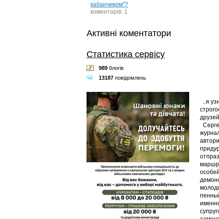
кабанчиком"?
коментарів: 1
Активні коментатори
Статистика сервісу
989
блогів
13187
повідомлень
..я уз
строго
друзей
Сергей
журнал
автори
придур
отпраз
маршру
особей
демонс
молодо
пенный
именно
супруг