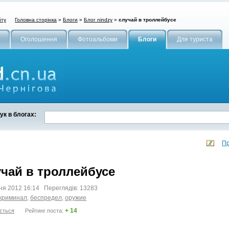
Головна сторінка
»
Блоги
»
Блог nindzy
»
случай в троллейбусе
йту
Оголошення
Фотоальбоми
Блоги
Для туриста
к в блогах:
Пр
учай в троллейбусе
тня 2012 16:14 Переглядів: 13283
криминал
,
беспредел
,
оружие
+ 14
ється
Рейтинг поста: