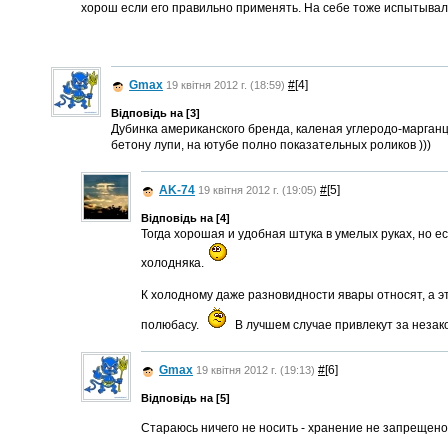
хорош если его правильно применять. На себе тоже испытывал...
Gmax
#
[4]
19 квітня 2012 г. (18:59)
Відповідь на [3]
Дубинка американского бренда, каленая углеродо-марганце
бетону лупи, на ютубе полно показательных роликов )))
AK-74
#
[5]
19 квітня 2012 г. (19:05)
Відповідь на [4]
Тогда хорошая и удобная штука в умелых руках, но е
холодняка.
К холодному даже разновидности явары относят, а эт
полюбасу.
В лучшем случае привлекут за незак
Gmax
#
[6]
19 квітня 2012 г. (19:13)
Відповідь на [5]
Стараюсь ничего не носить - хранение не запрещено