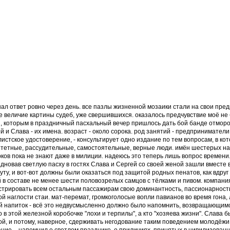
нал ответ ровно через день. все пазлы жизненной мозаики стали на свои пр
е величие картины судеб, уже свершившихся. оказалось предчувствие моё не
, которым в праздничный пасхальный вечер пришлось дать бой банде отморо
 и Слава - их имена. возраст - около сорока. род занятий - предприниматели 
истское удостоверение, - консультирует одно издание по тем вопросам, в кот
тетные, рассудительные, самостоятельные, верные люди. имён шестерых на
ков пока не знают даже в милиции. надеюсь это теперь лишь вопрос времени
дновав светлую пасху в гостях Слава и Сергей со своей женой зашли вместе
ту, и вот-вот должны были оказаться под защитой родных пенатов, как вдруг
 в составе не менее шести половозрелых самцов с тёлками и пивом. компания
трировать всем остальным пассажирам свою доминантность, пассионарность
й наглости стаи. мат-перемат, громкоголосые вопли павианов во время гона
 напиток - всё это недвусмысленно должно было напомнить, возвращающимся
 в этой железной коробочке "лохи и терпилы", а кто "хозяева жизни". Слава б
ой, и потому, наверное, сдерживать негодование таким поведением молодёжи 