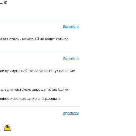
 )))
Відповісти
вая сталь - ничего ей не будет хоть по
Відповісти
сли примут с ней, то легко натянут ношение
а, если настолько хороша, то холодняк
онное использование спецсредств.
Відповісти
.