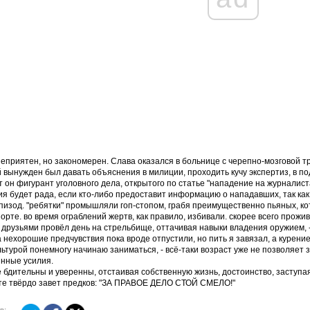
еприятен, но закономерен. Слава оказался в больнице с черепно-мозговой тра
 вынужден был давать объяснения в милиции, проходить кучу экспертиз, в п
 он фигурант уголовного дела, открытого по статье "нападение на журналист
я будет рада, если кто-либо предоставит информацию о нападавших, так как 
пизод. "ребятки" промышляли гоп-стопом, грабя преимущественно пьяных, к
орте. во время ограблений жертв, как правило, избивали. скорее всего прожив
 с друзьями провёл день на стрельбище, оттачивая навыки владения оружием, -
 нехорошие предчувствия пока вроде отпустили, но пить я завязал, а курени
ьтурой понемногу начинаю заниматься, - всё-таки возраст уже не позволяет
нные усилия.
 бдительны и уверенны, отстаивая собственную жизнь, достоинство, заступая
те твёрдо завет предков: "ЗА ПРАВОЕ ДЕЛО СТОЙ СМЕЛО!"