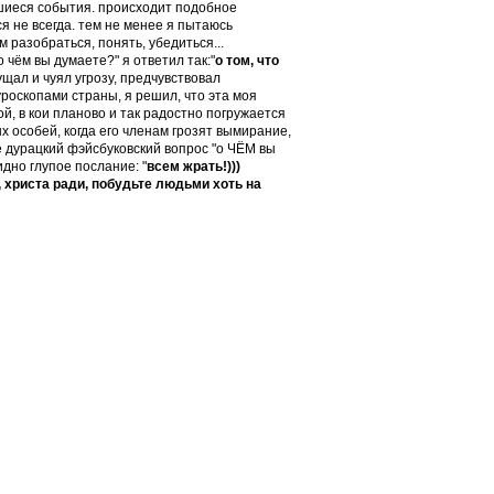
вшиеся события. происходит подобное
 не всегда. тем не менее я пытаюсь
 разобраться, понять, убедиться...
 чём вы думаете?" я ответил так:"
о том, что
ущал и чуял угрозу, предчувствовал
уроскопами страны, я решил, что эта моя
, в кои планово и так радостно погружается
х особей, когда его членам грозят вымирание,
же дурацкий фэйсбуковский вопрос "о ЧЁМ вы
дно глупое послание: "
всем жрать!)))
, христа ради, побудьте людьми хоть на