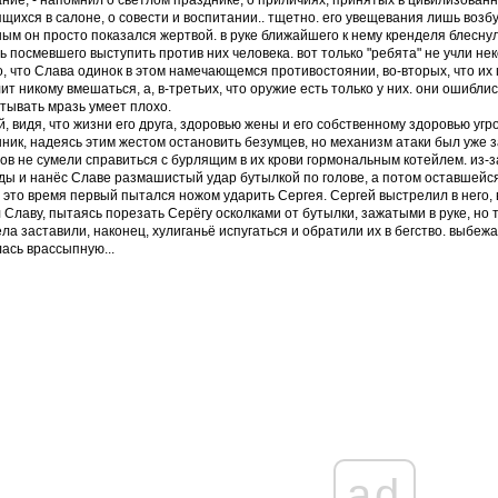
ние, - напомнил о светлом празднике, о приличиях, принятых в цивилизован
щихся в салоне, о совести и воспитании.. тщетно. его увещевания лишь возб
ым он просто показался жертвой. в руке ближайшего к нему кренделя блеснул
ь посмевшего выступить против них человека. вот только "ребята" не учли не
, что Слава одинок в этом намечающемся противостоянии, во-вторых, что 
ит никому вмешаться, а, в-третьих, что оружие есть только у них. они ошиблис
тывать мразь умеет плохо.
, видя, что жизни его друга, здоровью жены и его собственному здоровью угр
ник, надеясь этим жестом остановить безумцев, но механизм атаки был уже
ов не сумели справиться с бурлящим в их крови гормональным котейлем. из-
ды и нанёс Славе размашистый удар бутылкой по голове, а потом оставшейся в
в это время первый пытался ножом ударить Сергея. Сергей выстрелил в него, в 
 Славу, пытаясь порезать Серёгу осколками от бутылки, зажатыми в руке, но т
ла заставили, наконец, хулиганьё испугаться и обратили их в бегство. выбеж
ась врассыпную...
ad