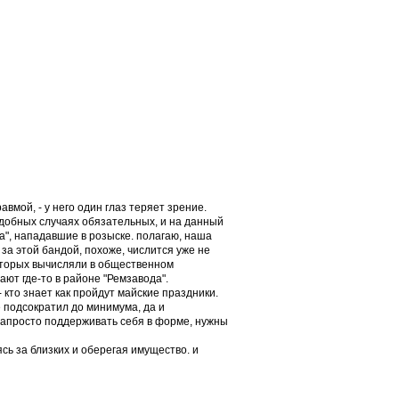
вмой, - у него один глаз теряет зрение.
одобных случаях обязательных, и на данный
а", нападавшие в розыске. полагаю, наша
за этой бандой, похоже, числится уже не
оторых вычисляли в общественном
ают где-то в районе "Ремзавода".
 кто знает как пройдут майские праздники.
е подсократил до минимума, да и
 запросто поддерживать себя в форме, нужны
сь за близких и оберегая имущество. и