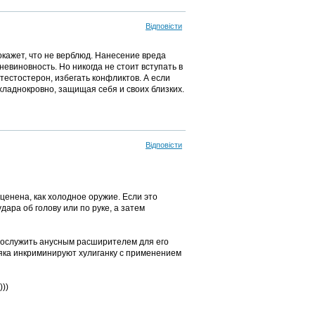
Відповісти
окажет, что не верблюд. Нанесение вреда
невиновность. Но никогда не стоит вступать в
 тестостерон, избегать конфликтов. А если
хладнокровно, защищая себя и своих близких.
Відповісти
ценена, как холодное оружие. Если это
дара об голову или по руке, а затем
послужить анусным расширителем для его
рняка инкриминируют хулиганку с применением
))