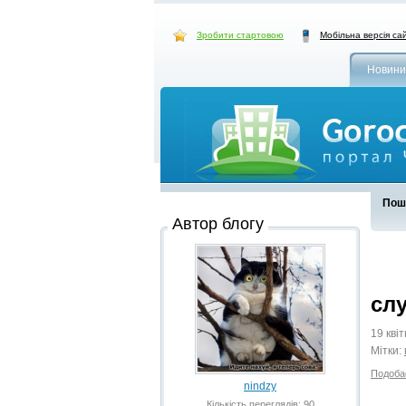
Зробити стартовою
Мобільна версія са
Новини
Пошу
Автор блогу
сл
19 кві
Мітки:
Подоба
nindzy
Кількість переглядів: 90