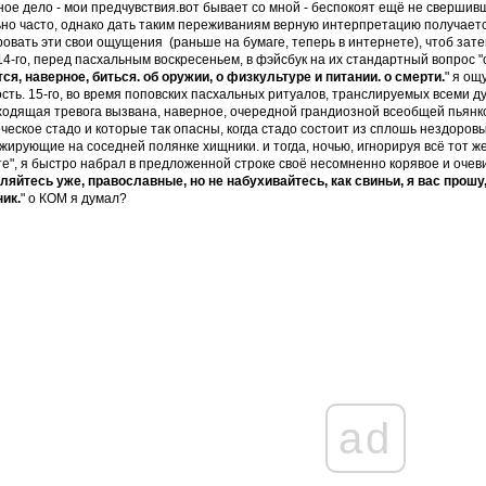
ое дело - мои предчувствия.вот бывает со мной - беспокоят ещё не сверши
но часто, однако дать таким переживаниям верную интерпретацию получается
овать эти свои ощущения (раньше на бумаге, теперь в интернете), чтоб затем
14-го, перед пасхальным воскресеньем, в фэйсбук на их стандартный вопрос "о
ся, наверное, биться. об оружии, о физкультуре и питании. о смерти.
" я ощ
сть. 15-го, во время поповских пасхальных ритуалов, транслируемых всеми д
одящая тревога вызвана, наверное, очередной грандиозной всеобщей пьянкой
ческое стадо и которые так опасны, когда стадо состоит из сплошь нездоровы
 жирующие на соседней полянке хищники. и тогда, ночью, игнорируя всё тот 
е", я быстро набрал в предложенной строке своё несомненно корявое и очеви
ляйтесь уже, православные, но не набухивайтесь, как свиньи, я вас прошу
ик.
" о КОМ я думал?
ad