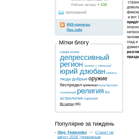
странн
+ 132
Рейтинг автора:
доволь
фиксир
прихований
и вот 
придёт
RSS-підписка
опасно
Про себе
непрох
челове
Мітки блогу
глад и
думает
разгов
снова осень
депрессивный
праздн
регион
"роман с океаном"
юрий дзюбан
смерть
оружие
люди добрые
беспредел
криминал
культпросвет
религия
бог
галковский
астрология
гороскоп
Всі мітки
(86)
Популярне за тиждень
Oleg_Fedorenko
Станет ли
август-2026 "тревожным