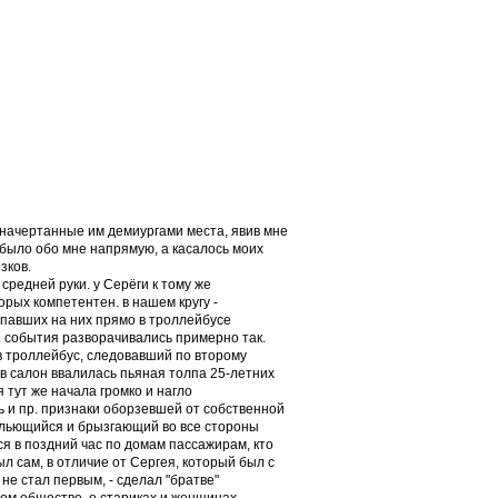
едначертанные им демиургами места, явив мне
 было обо мне напрямую, а касалось моих
зков.
средней руки. у Серёги к тому же
орых компетентен. в нашем кругу -
павших на них прямо в троллейбусе
. события разворачивались примерно так.
 в троллейбус, следовавший по второму
 в салон ввалилась пьяная толпа 25-летних
 тут же начала громко и нагло
 и пр. признаки оборзевшей от собственной
, льющийся и брызгающий во все стороны
 в поздний час по домам пассажирам, кто
ыл сам, в отличие от Сергея, который был с
не стал первым, - сделал "братве"