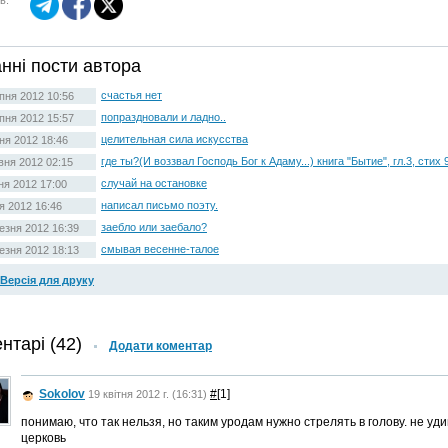
в:
нні пости автора
счастья нет
пня 2012 10:56
попраздновали и ладно..
пня 2012 15:57
целительная сила искусства
ня 2012 18:46
где ты?(И воззвал Господь Бог к Адаму...) книга "Бытие", гл.3, стих 
вня 2012 02:15
случай на остановке
ня 2012 17:00
написал письмо поэту.
ня 2012 16:46
заебло или заебало?
езня 2012 16:39
смывая весенне-талое
езня 2012 18:13
Версія для друку
нтарі (42)
Додати коментар
Sokolov
#
[1]
19 квітня 2012 г. (16:31)
понимаю, что так нельзя, но таким уродам нужно стрелять в голову. не уд
церковь