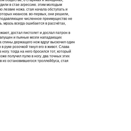
ном обществе, о стариках и женщинах,
удили в стае агрессию. этим молодым
о лезвие ножа. стая начала обступать и
которых нюансов. во-первых, они решили,
их подавляющее численное преимущество не
ь. мразь всегда ошибается в рассчётах,
ожают, достал пистолет и дослал патрон в
 запущен и пьяные мозги нападающих
за спины держащего нож вдруг выскочил один
 руке розочкой ткнул его в живот. Слава
ногу. тогда на него бросился тот, который
оже получил пулю в ногу. два точных этих
ав из остановившегося троллейбуса, стая