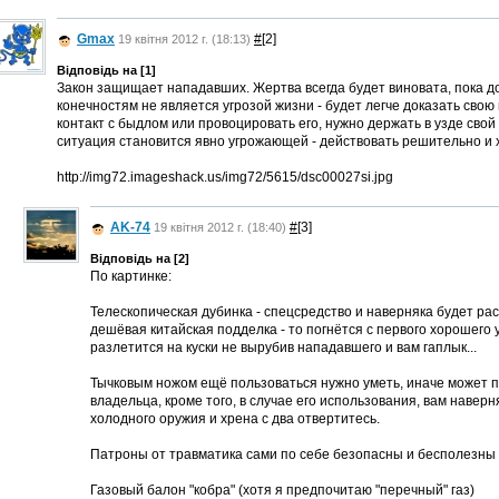
Gmax
#
[2]
19 квітня 2012 г. (18:13)
Відповідь на [1]
Закон защищает нападавших. Жертва всегда будет виновата, пока д
конечностям не является угрозой жизни - будет легче доказать свою 
контакт с быдлом или провоцировать его, нужно держать в узде свой
ситуация становится явно угрожающей - действовать решительно и 
http://img72.imageshack.us/img72/5615/dsc00027si.jpg
AK-74
#
[3]
19 квітня 2012 г. (18:40)
Відповідь на [2]
По картинке:
Телескопическая дубинка - спецсредство и наверняка будет рас
дешёвая китайская подделка - то погнётся с первого хорошего у
разлетится на куски не вырубив нападавшего и вам гаплык...
Тычковым ножом ещё пользоваться нужно уметь, иначе может 
владельца, кроме того, в случае его использования, вам наве
холодного оружия и хрена с два отвертитесь.
Патроны от травматика сами по себе безопасны и бесполезны )
Газовый балон "кобра" (хотя я предпочитаю "перечный" газ)