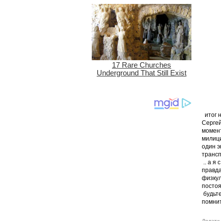
итог н
Сергей
момент
милици
один э
трансп
.. а я
правда
физкул
постоя
будьте
помни