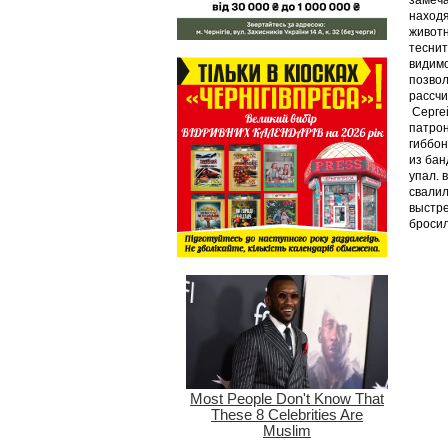
замеча
находя
животн
теснит
видимо
позвол
рассчи
Сергей
патрон
гиббон
из бан
упал. 
свалил
выстре
бросил