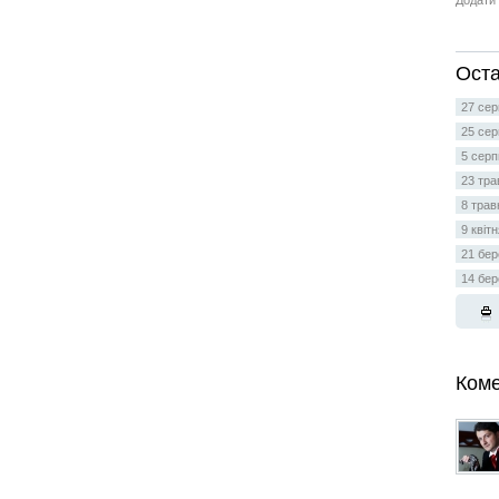
Додати 
Оста
27 сер
25 сер
5 серп
23 тра
8 трав
9 квіт
21 бер
14 бер
Коме