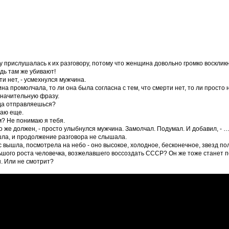
у прислушалась к их разговору, потому что женщина довольно громко восклик
едь там же убивают!
ти нет, - усмехнулся мужчина.
а промолчала, то ли она была согласна с тем, что смерти нет, то ли просто н
начительную фразу.
гда отправляешься?
наю еще.
м? Не понимаю я тебя.
то же должен, - просто улыбнулся мужчина. Замолчал. Подумал. И добавил, - …
ла, и продолжение разговора не слышала.
 вышла, посмотрела на небо - оно высокое, холодное, бесконечное, звезд по
шого роста человечка, возжелавшего воссоздать СССР? Он же тоже станет пе
. Или не смотрит?