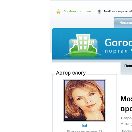
Зробити стартовою
Мобільна версія са
Новини
Пошу
Автор блогу
Мо
вре
1 вере
Мітки:
fuit
Подоба
Кількість переглядів: 79