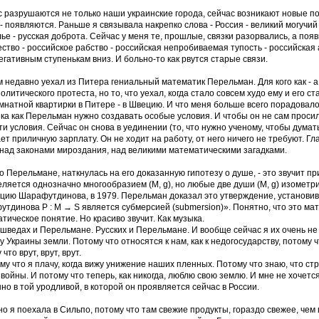
 разрушаются не только наши украинские города, сейчас возникают новые по
- появляются. Раньше я связывала накрепко слова - Россия - великий могучий р
ье - русская доброта. Сейчас у меня те, прошлые, связки разорвались, а появ
ство - российское рабство - российская непробиваемая тупость - российская 
егативным ступенькам вниз. И больно-то как рвутся старые связи.
 недавно уехал из Питера гениальный математик Перельман. Для кого как - а
политического протеста, но то, что уехал, когда стало совсем худо ему и его ст
мнатной квартирки в Питере - в Швецию. И что меня больше всего порадовало 
ка как Перельман нужно создавать особые условия. И чтобы он не сам просил 
ти условия. Сейчас он снова в уединении (то, что нужно ученому, чтобы думат
ет приличную зарплату. Он не ходит на работу, от него ничего не требуют. Г
над законами мироздания, над великими математическими загадками.
о Перельмане, наткнулась на его доказанную гипотезу о душе, - это звучит п
ляется однозначно многообразием (M, g), но любые две души (M, g) изомет
цию Шарафутдинова, в 1979. Перельман доказал это утверждение, установив, 
тдинова P : M → S является субмерсией (submersion)». Понятно, что это мат
тическое понятие. Но красиво звучит. Как музыка.
 шведах и Перельмане. Русских и Перельмане. И вообще сейчас я их очень н
у Украины земли. Потому что относятся к нам, как к недогосударству, потому 
что врут, врут, врут.
му что я плачу, когда вижу унижение наших пленных. Потому что знаю, что с
войны. И потому что теперь, как никогда, люблю свою землю. И мне не хочет
но в той уродливой, в которой он проявляется сейчас в России.
о я поехала в Сильпо, потому что там свежие продукты, гораздо свежее, чем 