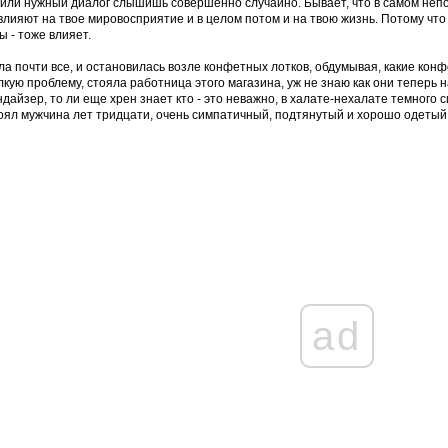
или нужный диалог слышишь совершенно случайно. Бывает, что в самом неп
влияют на твое мировосприятие и в целом потом и на твою жизнь. Потому что 
ы - тоже влияет.
ла почти все, и остановилась возле конфетных лотков, обдумывая, какие конфе
лкую проблему, стояла работница этого магазина, уж не знаю как они теперь 
дайзер, то ли еще хрен знает кто - это неважно, в халате-нехалате темного 
оял мужчина лет тридцати, очень симпатичный, подтянутый и хорошо одетый
ad