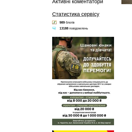
Активні коментатори
Статистика сервісу
989
блогів
13188
повідомлень