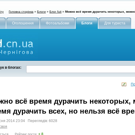
Головна сторінка
»
Блоги
»
Блог fuit
»
Можно всё время дурачить некоторых, можно 
йту
Оголошення
Фотоальбоми
Блоги
Для туриста
к в блогах:
Пр
жно всё время дурачить некоторых,
мя дурачить всех, но нельзя всё вре
сня 2014 23:04 Переглядів: 6028
своя
+ 8
ється
Рейтинг поста: