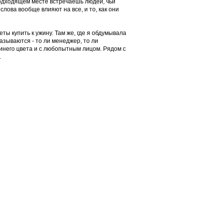
одходящем месте встречаешь людей, чьи
слова вообще влияют на все, и то, как они
ты купить к ужину. Там же, где я обдумывала
называются - то ли менеджер, то ли
синего цвета и с любопытным лицом. Рядом с
.