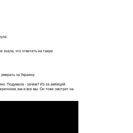
нула:
е знала, что ответить на такую
 умирать за Украину.
лно. Подумала - зачем? Из-за амбиций
регноем, как и все мы. Он тоже смотрит на