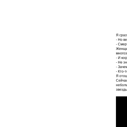
Я сраз
- Но в
- Смер
Женщин
многоз
- И ко
- Не з
- Заче
- Кто-
Я отош
Сейчас
неболь
звезды