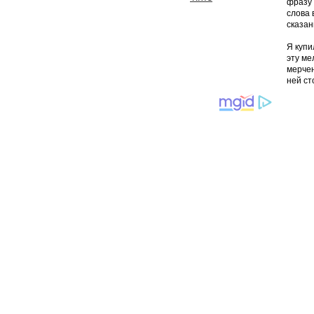
фразу 
слова 
сказан
Я купи
эту ме
мерчен
ней ст