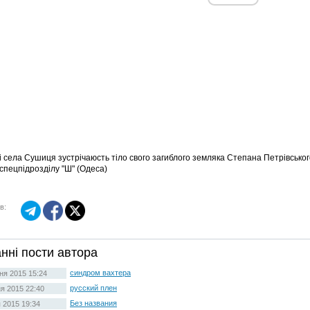
 села Сушиця зустрічаюсть тіло свого загиблого земляка Степана Петрівського,
 спецпідрозділу "Ш" (Одеса)
в:
нні пости автора
синдром вахтера
тня 2015 15:24
русский плен
ня 2015 22:40
Без названия
я 2015 19:34