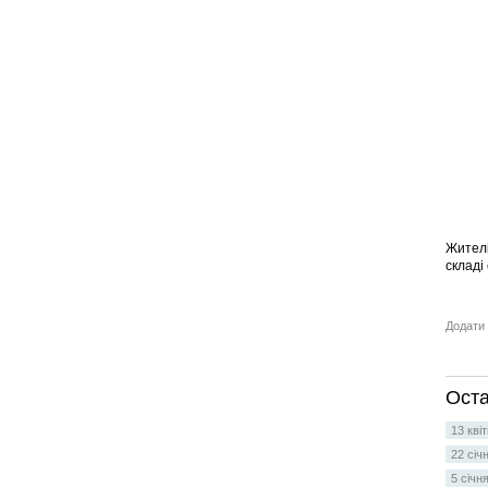
Жителі
складі
Додати 
Оста
13 кві
22 січ
5 січн