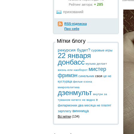
+ 285
Рейтинг автора:
прихований
RSS-підписка
Про себе
Мітки блогу
рекурсия будет?
суровые игры
22 января
донбасс
музыка делает
мистер
жизнь или наоборот
фримэн
синельник
своя
це не
кустуріца
фильм озона
микрополитика
дзенмульт
внутри
за
в
туманом ничего не видно
филармонии два месяца не платят
винница
зарплату
Всі мітки
(134)