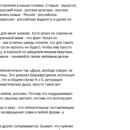
строения в наших головах. Старые - рушатся,
усский язык - русская культура - русское
ились новые - Россия - российское
агрессия - российская жадность и далее по
 для меня знаково. Хотя уехал он совсем не
аренькой маме - это факт. Уехал из
- как отлично шведы поняли, что для такого
(а он просить не будет), чтобы ему просто
ь), в хорошей по шведским меркам квартире,
лавное - занимайся своим любимым делом -
риблизительно так «Душа, вообще говоря, не
ричны. Это доказал Шарафутдинов, используя
что в общем случае K ≥ 0, ретракция
ематическая душа, просто такое вот
е люблю, россиян. Потому что поддерживают
что свысока смотрят, потому что используют,
трах и ужас - это обязательные составляющие
ся возвращения совка в любой форме, а
в других супермаркетах. Бывает, что нужную