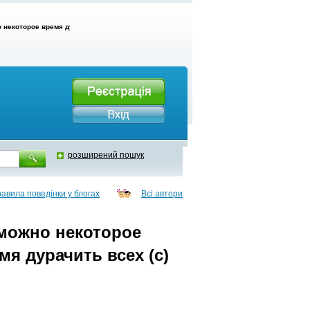
некоторое время дурачить всех, но нельзя всё время дурачить всех (с)
розширений пошук
авила поведінки у блогах
Всі автори
 можно некоторое
мя дурачить всех (с)