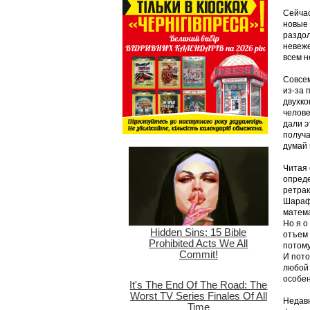
Сейчас
новые 
раздол
невеже
всем н
Совсем
из-за 
двухко
челове
дали э
получа
думай 
Читая 
опреде
ретрак
Шарафу
матема
Но я о
отъем 
потому 
И пото
любой 
особен
Недавн