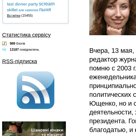
scream
last dinner party
пыня
skillet
али хаменеи
Всі мітки
(15455)
Статистика сервісу
989
блогів
Вчера, 13 мая
13187
повідомлень
редактор журн
RSS-підписка
помню с 2003 г
еженедельника
принципиально
политических 
Ющенко, но и с
деятельности, 
президента. Го
благодатью, и 