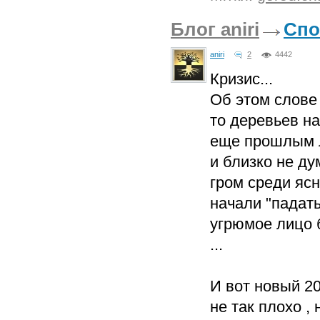
Блог aniri
Спо
aniri
2
4442
Кризис...
Об этом слове 
то деревьев на
еще прошлым л
и близко не ду
гром среди ясн
начали "падать
угрюмое лицо б
...
И вот новый 20
не так плохо , 