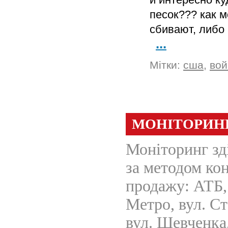
песок??? как 
сбивают, либо 
...
Мітки:
сша
,
вой