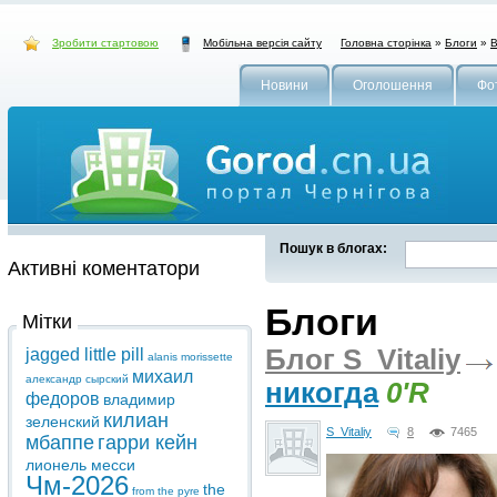
Зробити стартовою
Головна сторінка
»
Блоги
»
В
Мобільна версія сайту
Новини
Оголошення
Фо
Пошук в блогах:
Активні коментатори
Блоги
Мітки
Блог S_Vitaliy
jagged little pill
alanis morissette
михаил
александр сырский
никогда
0'R
федоров
владимир
килиан
зеленский
S_Vitaliy
8
7465
мбаппе
гарри кейн
лионель месси
Чм-2026
the
from the pyre