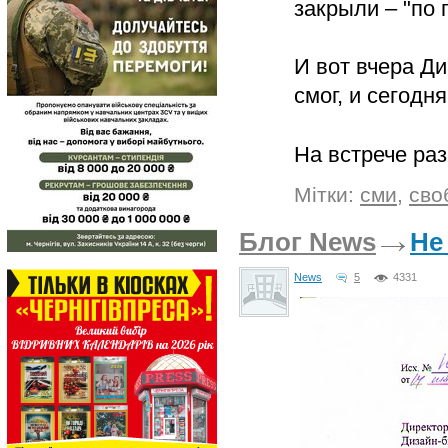
закрыли – "по
И вот вчера Ди
смог, и сегодн
На встрече ра
Мітки:
сми
,
сво
Блог News
Не
News
5
4331