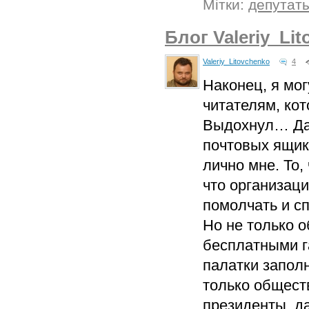
Мітки:
депутат
Блог Valeriy_Li
Valeriy_Litovchenko
4
Наконец, я мог
читателям, кот
Выдохнул… Да 
почтовых ящика
лично мне. То,
что организац
помолчать и сп
Но не только о
бесплатными г
палатки запол
только общест
президенты, д