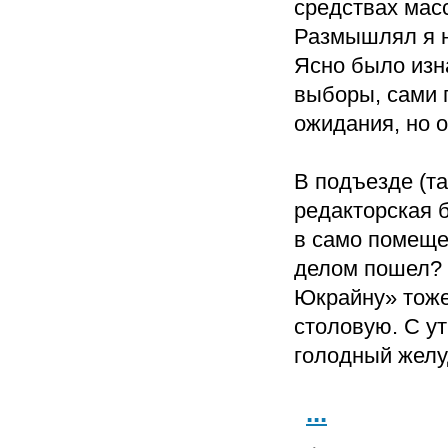
средствах мас
Размышлял я н
Ясно было изна
выборы, сами п
ожидания, но о
В подъезде (т
редакторская б
в само помеще
делом пошел? 
Юкрайну» тоже
столовую. С ут
голодный желуд
...