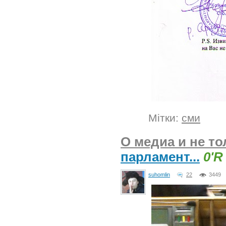
Мітки:
сми
О медиа и не то
парламент...
0'R
suhomlin
22
3449