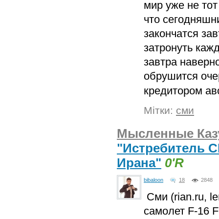
мир уже не тот
что сегодняшн
закончатся за
затронуть каждо
завтра наверно
обрушится оче
кредитором а
Мітки:
сми
Мысленные Каз
"Истребитель 
Ирана"
0'R
bibaloon
18
2848
Сми (rian.ru, 
самолет F-16 F