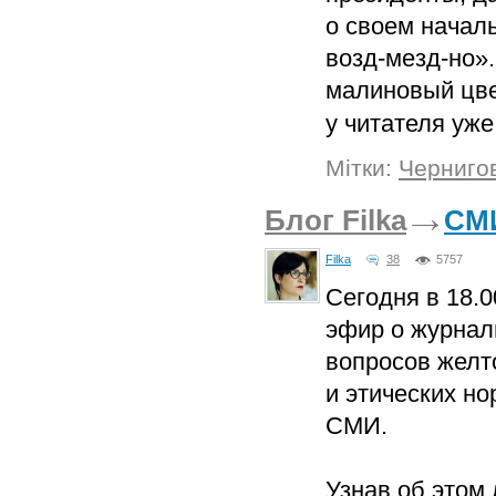
о своем начал
возд-мезд-но»
малиновый цве
у читателя уже
Мітки:
Черниго
Блог Filka
СМИ
Filka
38
5757
Сегодня в 18.
эфир о журнал
вопросов желт
и этических н
СМИ.
Узнав об этом 