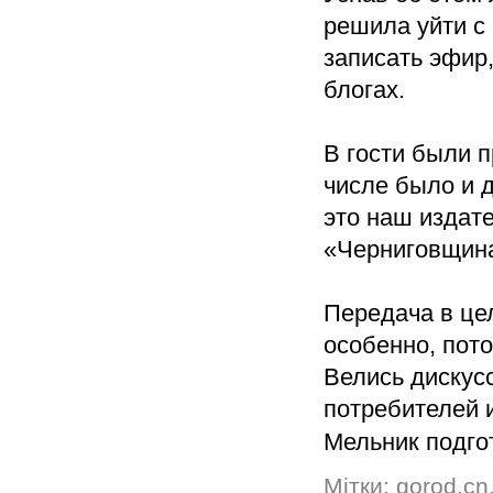
решила уйти с
записать эфир,
блогах.
В гости были 
числе было и 
это наш издат
«Черниговщина
Передача в це
особенно, пото
Велись дискус
потребителей 
Мельник подг
Мітки:
gorod.cn