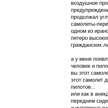
воздушное про
предупреждени
продолжал углу
самолеты-пере
одном из иран
пятеро высоко
гражданских ли
а у меня появля
человек и пил
вы этот самоле
этот самолет д
пилотов...
или как в анек
переднем сиден
и интересно ку