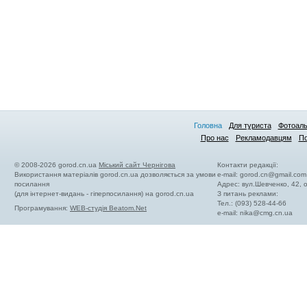
Головна
Для туриста
Фотоал
Про нас
Рекламодавцям
По
© 2008-2026 gorod.cn.ua
Міський сайт Чернігова
Контакти редакції:
Використання матеріалів gorod.cn.ua дозволяється за умови
e-mail:
gorod.cn@gmail.com
посилання
Адрес: вул.Шевченко, 42,
(для інтернет-видань - гіперпосилання) на gorod.cn.ua
З питань реклами:
Тел.: (093) 528-44-66
Програмування:
WEB-студія Beatom.Net
e-mail:
nika@cmg.cn.ua