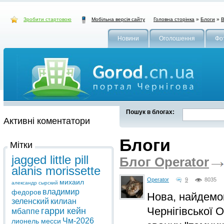
Зробити стартовою
Головна сторінка
»
Блоги
»
В
Мобільна версія сайту
Новини
Оголошення
Фо
Пошук в блогах:
Активні коментатори
Блоги
Мітки
jagged little pill
Блог Operator
alanis morissette
Operator
9
8035
михаил
александр сырский
владимир
федоров
Нова, найдемок
зеленский
килиан
Чернігівської 
гарри кейн
мбаппе
Чм-2026
лионель месси