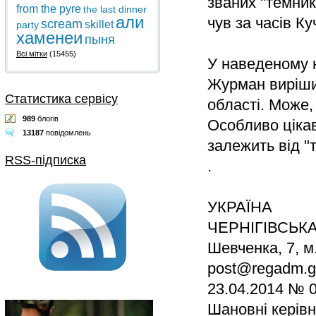
званих "темникі
from the pyre
the last dinner
али
чув за часів К
scream
skillet
party
хаменеи
пыня
Всі мітки
(15455)
У наведеному 
Журман виріши
Статистика сервісу
області. Може,
989
блогів
Особливо цікав
13187
повідомлень
залежить від "т
RSS-підписка
.
УКРАЇНА
ЧЕРНІГІВСЬК
Шевченка, 7, м.
post@regadm.g
23.04.2014 № 
Шановні керівн