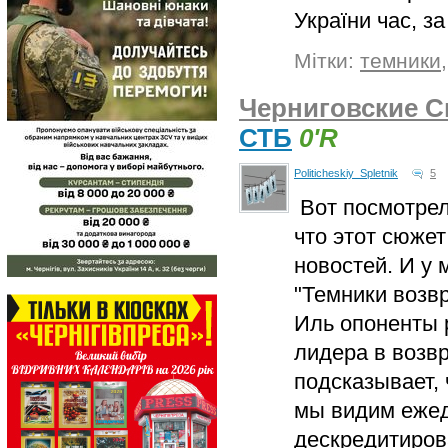
України час, з
Мітки:
темники
Черниговские С
СТБ
0'R
Politicheskiy_Spletnik
5
Вот посмотрел
что этот сюже
новостей. И у 
"Темники возв
Иль опоненты 
лидера в возв
подсказывает,
мы видим ежед
дескредитиров