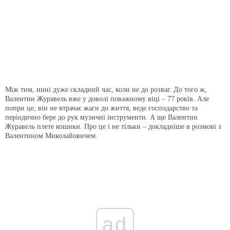
Між тим, нині дуже складний час, коли не до розваг. До того ж,
Валентин Журавель вже у доволі поважному віці – 77 років. Але
попри це, він не втрачає жаги до життя, веде господарство та
періодично бере до рук музичні інструменти. А ще Валентин
Журавель плете кошики. Про це і не тільки – докладніше в розмові з
Валентином Миколайовичем.
ad