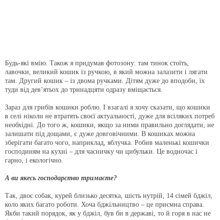
Будь-які вмію. Також я придумав фотозону: там тинок стоїть,
лавочки, великий кошик із ручкою, в який можна залазити і лягати
там. Другий кошик – із двома ручками. Дітям дуже до вподоби, їх
туди від дев’ятьох до тринадцяти одразу вміщається.
Зараз для грибів кошики роблю. І взагалі я хочу сказати, що кошики
в селі ніколи не втратять своєї актуальності, дуже для всіляких потреб
необхідні. До того ж, кошики, якщо за ними правильно доглядати, не
залишати під дощами, є дуже довговічними. В кошиках можна
зберігати багато чого, наприклад, яблучка. Робив маленькі кошички
господиням на кухні – для часничку чи цибульки. Це водночас і
гарно, і екологічно.
А ви якесь господарство тримаєте?
Так, двоє собак, курей близько десятка, шість нутрій, 14 сімей бджіл,
коло яких багато роботи. Хоча бджільництво – це приємна справа.
Якби такий порядок, як у бджіл, був би в державі, то й горя в нас не