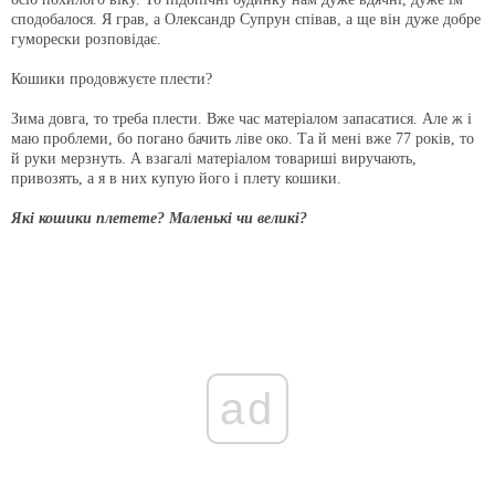
сподобалося. Я грав, а Олександр Супрун співав, а ще він дуже добре
гуморески розповідає.
Кошики продовжуєте плести?
Зима довга, то треба плести. Вже час матеріалом запасатися. Але ж і
маю проблеми, бо погано бачить ліве око. Та й мені вже 77 років, то
й руки мерзнуть. А взагалі матеріалом товариші виручають,
привозять, а я в них купую його і плету кошики.
Які кошики плетете? Маленькі чи великі?
ad