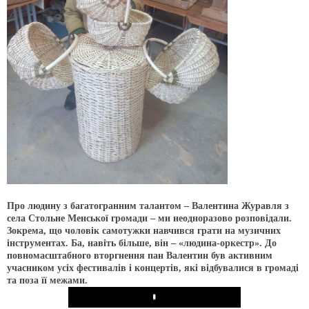
Про людину з багатогранним талантом – Валентина Журавля з
села Стольне Менської громади – ми неодноразово розповідали.
Зокрема, що чоловік самотужки навчився грати на музичних
інструментах. Ба, навіть більше, він – «людина-оркестр». До
повномасштабного вторгнення пан Валентин був активним
учасником усіх фестивалів і концертів, які відбувалися в громаді
та поза її межами.
Play