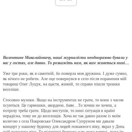
Валентине Миколайовичу, наші журналісти неодноразово бували у
вас у гостях, але давно. То розкажіть нам, як вам живеться нині…
Уже три роки, як я самотній, бо померла моя дружина. І дуже сумно,
як нічого не робити. Але оце повернувся в село після поранення мій
товариш Олег Луцук, на щастя, живий, то справи пішли трошки
веселіше.
Стосовно музики. Якщо на інструментах не грати, то вони з часом
псуються. Це гармошки, акордеон, баян…То хочеш не хочеш, а
потроху треба грати. Щодо виступів, то нині ситуація в країні
нерадісна, тому не до веселощів. Хоча не так давно разом із моїм
колегою з села Покровське Олександром Супруном ми давали
концерт у нашому будинку для людей поважного віку, якраз у День
осіб похилого віку. То підопічні будинку нам дуже вдячні, дуже їм