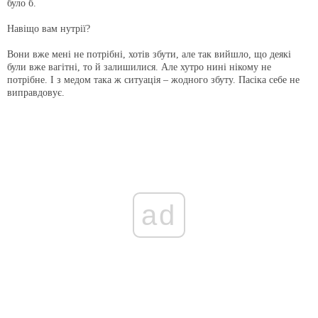
було б.
Навіщо вам нутрії?
Вони вже мені не потрібні, хотів збути, але так вийшло, що деякі
були вже вагітні, то й залишилися. Але хутро нині нікому не
потрібне. І з медом така ж ситуація – жодного збуту. Пасіка себе не
виправдовує.
ad