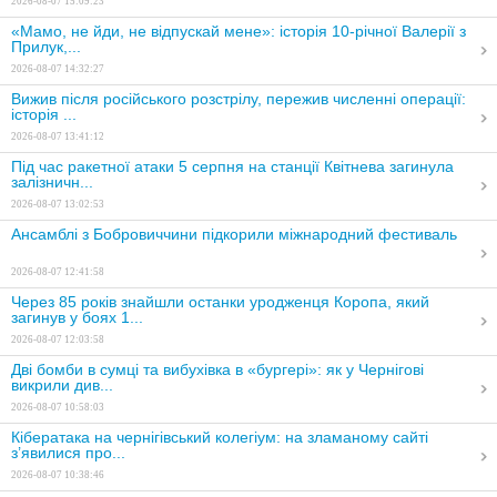
2026-08-07 15:09:23
«Мамо, не йди, не відпускай мене»: історія 10-річної Валерії з
Прилук,...
2026-08-07 14:32:27
Вижив після російського розстрілу, пережив численні операції:
історія ...
2026-08-07 13:41:12
Під час ракетної атаки 5 серпня на станції Квітнева загинула
залізничн...
2026-08-07 13:02:53
Ансамблі з Бобровиччини підкорили міжнародний фестиваль
2026-08-07 12:41:58
Через 85 років знайшли останки уродженця Коропа, який
загинув у боях 1...
2026-08-07 12:03:58
Дві бомби в сумці та вибухівка в «бургері»: як у Чернігові
викрили див...
2026-08-07 10:58:03
Кібератака на чернігівський колегіум: на зламаному сайті
з’явилися про...
2026-08-07 10:38:46