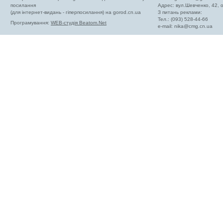
посилання
Адрес: вул.Шевченко, 42,
(для інтернет-видань - гіперпосилання) на gorod.cn.ua
З питань реклами:
Тел.: (093) 528-44-66
Програмування:
WEB-студія Beatom.Net
e-mail:
nika@cmg.cn.ua