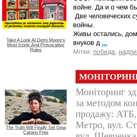
войне. Да и о чем б
Две человеческих с
войны.
Живы остались, дом
внуков д
...
Мітки:
победа
,
надпи