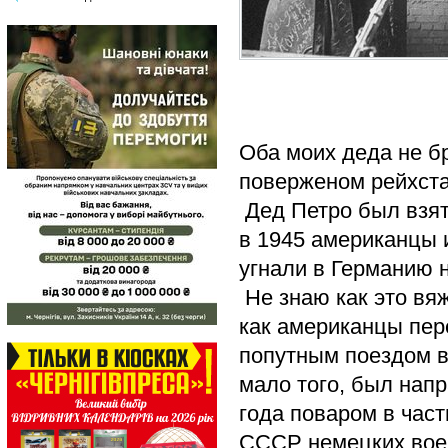
Оба моих деда не б
поверженом рейхста
Дед Петро был взят
в 1945 американцы и
угнали в Германию 
Не знаю как это вяж
как американцы пер
попутным поездом в
мало того, был напр
года поваром в час
СССР немецких воен