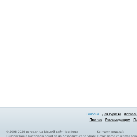
Головна
Для туриста
Фотоал
Про нас
Рекламодавцям
По
© 2008-2026 gorod.cn.ua
Міський сайт Чернігова
Контакти редакції:
Використання матеріалів gorod.cn.ua дозволяється за умови
e-mail:
gorod.cn@gmail.com