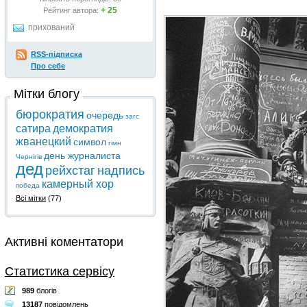
+ 25
Рейтинг автора:
прихований
RSS-підписка
Про себе
Мітки блогу
бюрократия
очередь
загс
сатира
демократия
жванецкий
символ
гімн
день журналиста
Чернігів
дед
рейхстаг
надпись
камерный хор
победа
Всі мітки
(77)
Активні коментатори
Статистика сервісу
989
блогів
13187
повідомлень