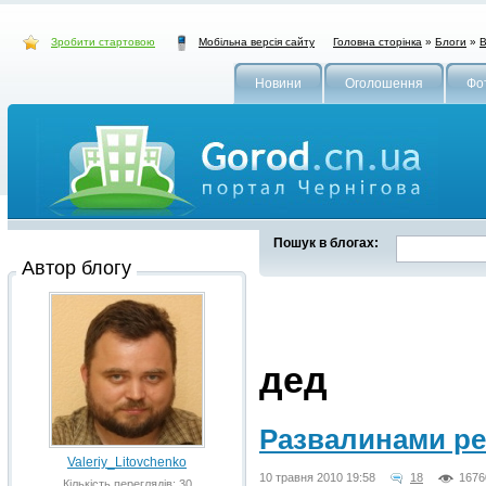
Зробити стартовою
Головна сторінка
»
Блоги
»
В
Мобільна версія сайту
Новини
Оголошення
Фо
Пошук в блогах:
Автор блогу
дед
Развалинами рей
Valeriy_Litovchenko
10 травня 2010 19:58
18
1676
Кількість переглядів: 30