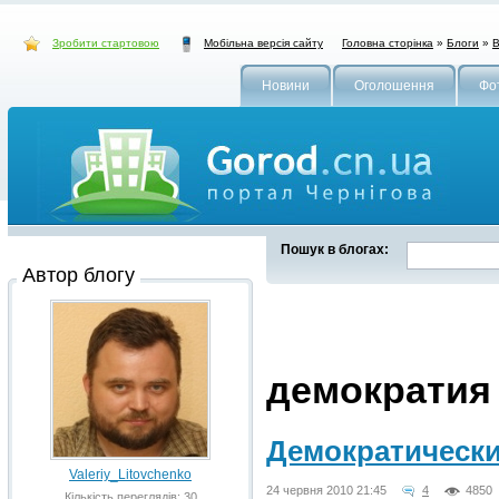
Зробити стартовою
Головна сторінка
»
Блоги
»
В
Мобільна версія сайту
Новини
Оголошення
Фо
Пошук в блогах:
Автор блогу
демократия
Демократически
Valeriy_Litovchenko
24 червня 2010 21:45
4
4850
Кількість переглядів: 30