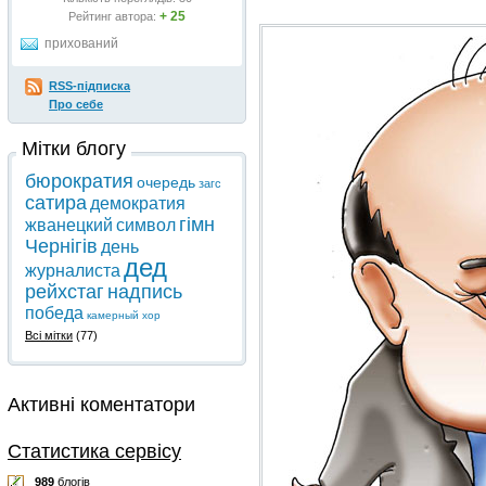
+ 25
Рейтинг автора:
прихований
RSS-підписка
Про себе
Мітки блогу
бюрократия
очередь
загс
сатира
демократия
гімн
жванецкий
символ
Чернігів
день
дед
журналиста
рейхстаг
надпись
победа
камерный хор
Всі мітки
(77)
Активні коментатори
Статистика сервісу
989
блогів