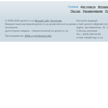
Головна
Для туриста
Фотоал
Про нас
Рекламодавцям
По
© 2008-2026 gorod.cn.ua
Міський сайт Чернігова
Контакти редакції:
Використання матеріалів gorod.cn.ua дозволяється за умови
e-mail:
gorod.cn@gmail.com
посилання
Адрес: вул.Шевченко, 42,
(для інтернет-видань - гіперпосилання) на gorod.cn.ua
З питань реклами:
Тел.: (093) 528-44-66
Програмування:
WEB-студія Beatom.Net
e-mail:
nika@cmg.cn.ua