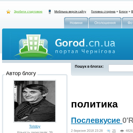
Зробити стартовою
Головна сторінка
»
Блоги
»
В
Мобільна версія сайту
Новини
Оголошення
Фо
Пошук в блогах:
Автор блогу
политика
Послевкусие
0'
Tolstoy
2 березня 2018 23:28
25
4826
Кількість переглядів: 39