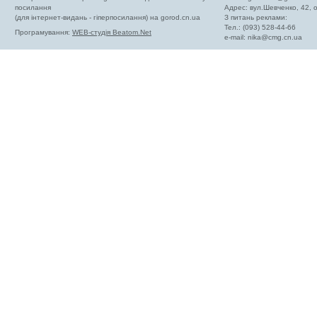
посилання
Адрес: вул.Шевченко, 42,
(для інтернет-видань - гіперпосилання) на gorod.cn.ua
З питань реклами:
Тел.: (093) 528-44-66
Програмування:
WEB-студія Beatom.Net
e-mail:
nika@cmg.cn.ua