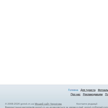
Головна
Для туриста
Фотоал
Про нас
Рекламодавцям
По
© 2008-2026 gorod.cn.ua
Міський сайт Чернігова
Контакти редакції:
Використання матеріалів gorod.cn.ua дозволяється за умови
e-mail:
gorod.cn@gmail.com