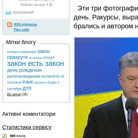
+ 2
Рейтинг автора:
Эти три фотографии
прихований
день. Ракурсы, выра
брались и автором н
RSS-підписка
Про себе
Мітки блогу
закон
котвал и компания
прикрути
спорт
политика
закон есть закон
день рождения
религиоведение
политота
45
язык
осколков
будни
1
здобулы
дтп
сентября
Всі мітки
(35)
Активні коментатори
Статистика сервісу
989
блогів