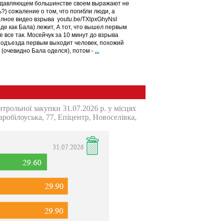
 подавляющем большинстве своем выражают не
?) сожаление о том, что погибли люди, а
лное видео взрыва youtu.be/TXlpxGhyNsI
де как Бала) лежит, А тот, что вышел первым
 все так. Мосейчук за 10 минут до взрыва
з подъезда первым выходит человек, похожий
е (очевидно Бала оделся), потом -
...