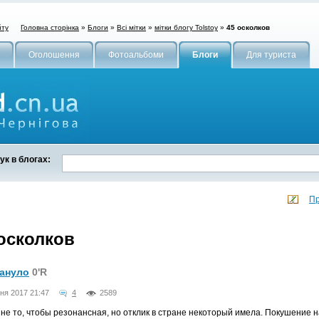
Головна сторінка
»
Блоги
»
Всі мітки
»
мітки блогу Tolstoy
»
45 осколков
йту
Оголошення
Фотоальбоми
Блоги
Для туриста
к в блогах:
Пр
 осколков
ануло
0'R
ня 2017 21:47
4
2589
е то, чтобы резонансная, но отклик в стране некоторый имела. Покушение 