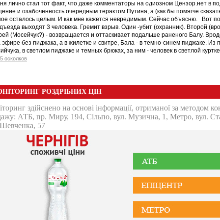
ня лично стал тот факт, что даже комментаторы на одиозном Цензор.нет в
ение и озабоченность очередным терактом Путина, а (как бы помягче сказать
ое осталось целым. И как мне кажется невредимым. Сейчас объясню. Вот по
ъезда выходят 3 человека. Гремит взрыв. Один -убит (охранник). Второй (вро
рей (Мосейчук?) - возвращается и оттаскивает подальше раненого Балу. Вроде
 эфире без пиджака, а в жилетке и свитре, Бала - в темно-синем пиджаке. И
ийчука, в светлом пиджаке и темных брюках, за ним - человек в светлой куртк
5 осколков