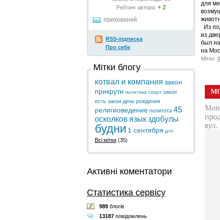
для ме
+ 2
Рейтинг автора:
возмущ
животн
прихований
Из под
из две
RSS-підписка
был на
Про себе
на Мос
Мітки:
4
Мітки блогу
котвал и компания
закон
прикрути
закон
политика
спорт
есть закон
день рождения
45
религиоведение
политота
осколков
язык
здобулы
будни
1 сентября
дтп
Всі мітки
(35)
Активні коментатори
Статистика сервісу
989
блогів
13187
повідомлень