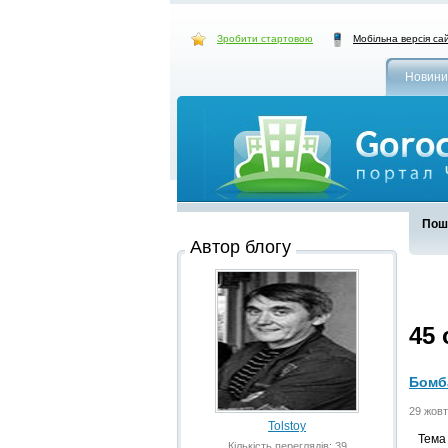
Зробити стартовою
Мобільна версія са
Новини
Пошу
Автор блогу
45
Бомб
29 жовт
Tolstoy
Тема н
Кількість переглядів: 39