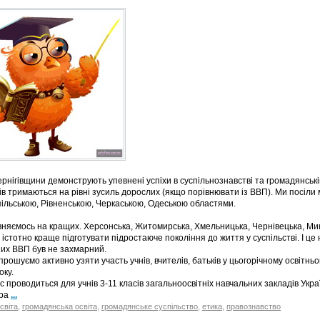
ернігівщини демонструють упевнені успіхи в суспільнознавстві та громадянській
ів тримаються на рівні зусиль дорослих (якщо порівнювати із ВВП). Ми посіли м
ільською, Рівненською, Черкаською, Одеською областями.
вняємось на кращих. Херсонська, Житомирська, Хмельницька, Чернівецька, Мико
 істотно краще підготувати підростаюче покоління до життя у суспільстві. І це
их ВВП був не захмарний.
прошуємо активно узяти участь учнів, вчителів, батьків у цьогорічному освітн
оку.
с проводиться для учнів 3-11 класів загальноосвітніх навчальних закладів Украї
кра
...
світа
,
громадянська освіта
,
громадянське суспільство
,
етика
,
правознавство