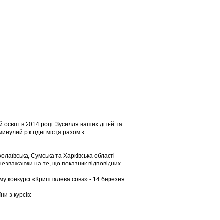
 освіті в 2014 році. Зусилля наших дітей та
инулий рік гідні місця разом з
лаївська, Сумська та Харківська області
 незважаючи на те, що показник відповідних
ьому конкурсі «Кришталева сова» - 14 березня
ни з курсів: