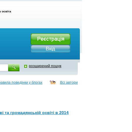
 освіта
розширений пошук
авила поведінки у блогах
Всі автори
і та громадянській освіті в 2014