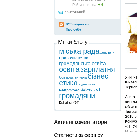
+ 6
Рейтинг автора:
прихований
RSS-підписка
Про себе
Мітки блогу
міська рада
депутати
правознавство
громадянська освіта
освіта
зарплатня
бізнес
Учні Ч
Єсв
податки
уряд
етика
вчител
журналісти
Терноп
змІ
непрофесійність
громадяни
Але рі
змогли
Всі мітки
(24)
обласн
Тож за
2015 р
Активні коментатори
Конкур
«Я і У
Мітки:
о
Статистика сервісу