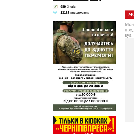
989
блогів
13188
повідомлень