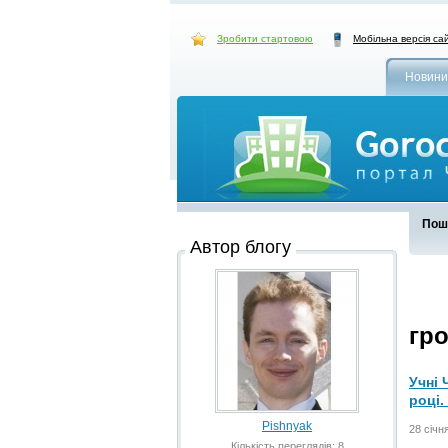
Зробити стартовою
Мобільна версія са
Новини
Пошу
Автор блогу
гр
Учні 
році.
Pishnyak
28 січн
Кількість переглядів: 8