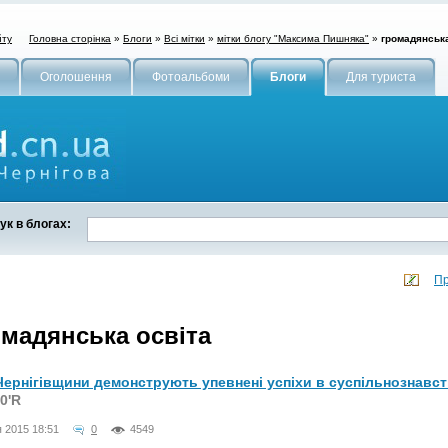
Головна сторінка
»
Блоги
»
Всі мітки
»
мітки блогу "Максима Пишняка"
»
громадянська
йту
Оголошення
Фотоальбоми
Блоги
Для туриста
к в блогах:
Пр
омадянська освіта
Чернігівщини демонструють упевнені успіхи в суспільнознавств
0'R
я 2015 18:51
0
4549