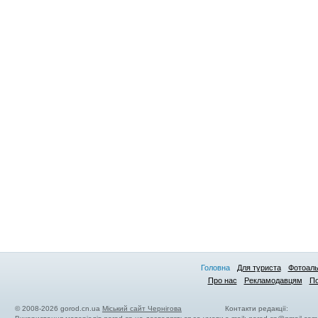
Головна
Для туриста
Фотоал
Про нас
Рекламодавцям
По
© 2008-2026 gorod.cn.ua
Міський сайт Чернігова
Контакти редакції: