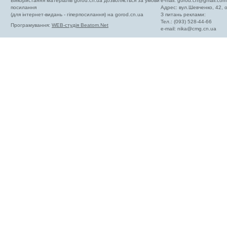
Використання матеріалів gorod.cn.ua дозволяється за умови
e-mail:
gorod.cn@gmail.com
посилання
Адрес: вул.Шевченко, 42,
(для інтернет-видань - гіперпосилання) на gorod.cn.ua
З питань реклами:
Тел.: (093) 528-44-66
Програмування:
WEB-студія Beatom.Net
e-mail:
nika@cmg.cn.ua