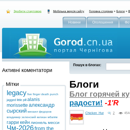
Зробити стартовою
Головна сторінка
»
Блоги
»
В
Мобільна версія сайту
Новини
Оголошення
Фо
Пошук в блогах:
Активні коментатори
Блоги
Мітки
legacy
Блог горячей ку
five finger death punch
alanis
jagged little pill
радости!
-1'R
александр
morissette
сырский
михаил федоров
Chicken_Hut
2
454
владимир зеленский
килиан мбаппе
гарри кейн
лионель месси
Чм-2026
from the