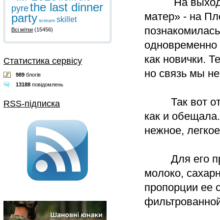
На выходных 
the last dinner
pyre
матер» - на Пл
party
skillet
scream
познакомилась
Всі мітки
(15456)
одновременно 
как новички. Т
Статистика сервісу
но связь мы не
989
блогів
13188
повідомлень
Так вот отту
RSS-підписка
как и обещала
нежное, легкое
Для его приг
молоко, сахарн
пропорции ее 
фильтрованной