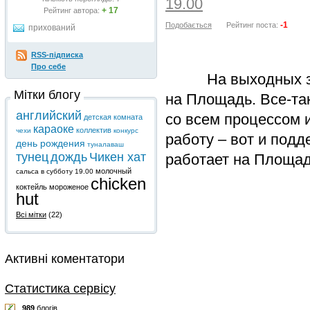
19.00
+ 17
Рейтинг автора:
-1
Подобається
Рейтинг поста:
прихований
RSS-підписка
Про себе
На выходных заход
Мітки блогу
на Площадь. Все-та
английский
со всем процессом 
детская комната
караоке
коллектив
чехи
конкурс
работу – вот и подд
день рождения
туналаваш
тунец
дождь
Чикен хат
работает на Площади
молочный
сальса в субботу 19.00
chicken
коктейль
мороженое
hut
Всі мітки
(22)
Активні коментатори
Статистика сервісу
989
блогів