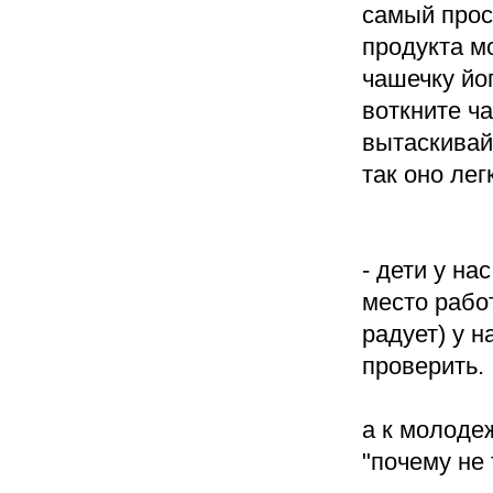
самый прост
продукта м
чашечку йог
воткните ча
вытаскивайт
так оно лег
- дети у на
место работ
радует) у 
проверить.
а к молоде
"почему не