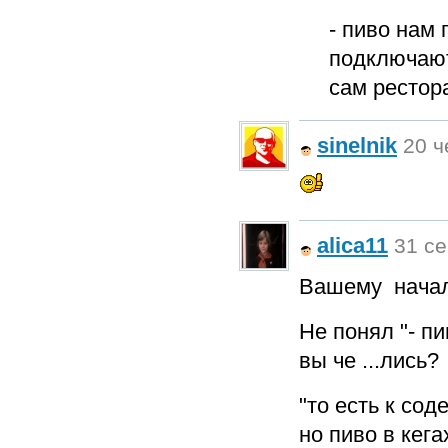
- пиво нам 
подключают
сам рестора
sinelnik
20 ч
alica11
31 се
Вашему начал
Не понял "- пи
вы че ...лись?
"то есть к со
но пиво в кега