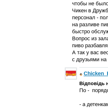
чтобы не было
Чикен в Дружб
персонал - по
на разливе пив
быстро обслужи
Вопрос из зала
пиво разбавля
А так у вас в
с друзьями на
Chicken_
Відповідь н
По - поряд
- а детенк