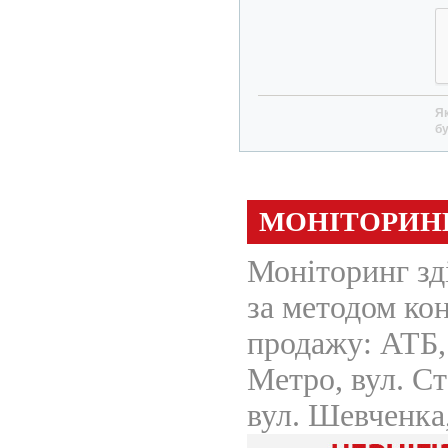
Як
бу