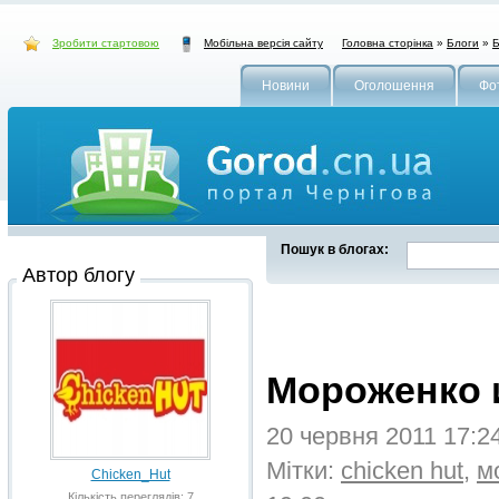
Зробити стартовою
Головна сторінка
»
Блоги
»
Б
Мобільна версія сайту
Новини
Оголошення
Фо
Пошук в блогах:
Автор блогу
Мороженко 
20 червня 2011 17:2
Мітки:
chicken hut
,
м
Chicken_Hut
Кількість переглядів: 7