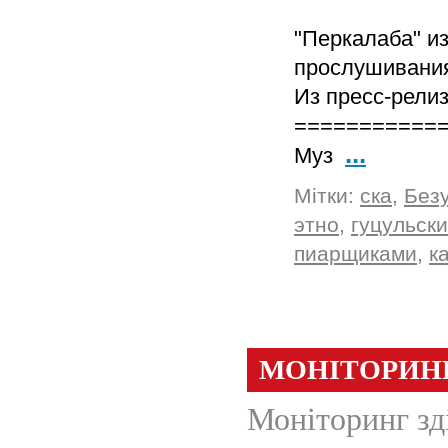
"Перкалаба" из
прослушивани
Из пресс-релиз
===========
...
Муз
Мітки:
ска
,
Без
этно
,
гуцульск
пиарщиками
,
к