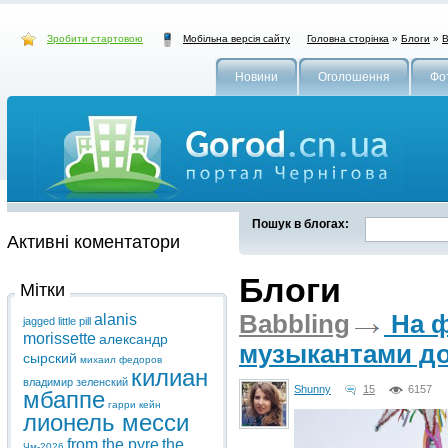
Зробити стартовою
Головна сторінка
»
Блоги
»
В
Мобільна версія сайту
Новини
Оголошення
Фо
Пошук в блогах:
Активні коментатори
Блоги
Мітки
Babbling
На ф
alanis
jagged little pill
morissette
александр
музыкантами до
сырский
михаил федоров
килиан
владимир зеленский
Shunny
15
6157
мбаппе
гарри кейн
лионель месси
from the pyre
the
Чм-2026