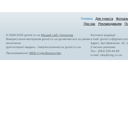
Головна
Для туриста
Фотоал
Про нас
Рекламодавцям
По
© 2008-2026 gorod.cn.ua
Міський сайт Чернігова
Контакти редакції:
Використання матеріалів gorod.cn.ua дозволяється за умови
e-mail:
gorod.cn@gmail.com
посилання
Адрес: вул.Шевченко, 42,
(для інтернет-видань - гіперпосилання) на gorod.cn.ua
З питань реклами:
Тел.: (093) 528-44-66
Програмування:
WEB-студія Beatom.Net
e-mail:
nika@cmg.cn.ua