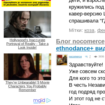
дети, и взрос
кружились под
кавер-версию 
спрашивала "Г
Мітки:
коза
,
фе
Блог nocomerce
ethnodance+ ви
nocomerce
7
3936
Здравствуйте!
Уже совсем ск
Для кого то эт
В честь Незав
год подряд пр
И этот год не 