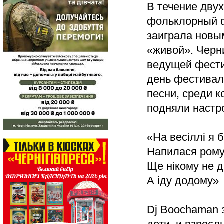
В течение двух
фольклорный ф
заиграла новы
«живой». Черн
ведущей фести
день фестива
песни, среди 
подняли настр
«На весіллі я 
Напилася рому
Ще нікому не д
А іду додому»
Dj Boochaman 