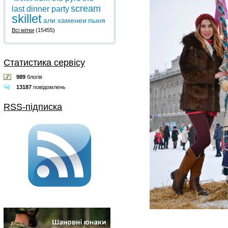
scream
last dinner party
skillet
али хаменеи
пыня
Всі мітки
(15455)
Статистика сервісу
989
блогів
13187
повідомлень
RSS-підписка