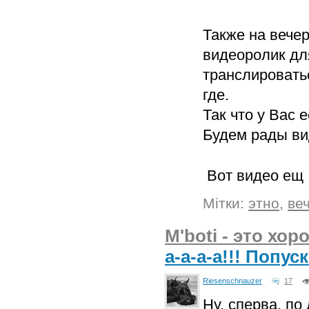
Также на вече
видеоролик дл
транслироватьс
где.
Так что у Вас 
Будем рады в
Вот видео е
Мітки:
этно
,
ве
M'boti - это хор
а-а-а-а!!! Попус
Riesenschnauzer
17
Ну, сперва, по