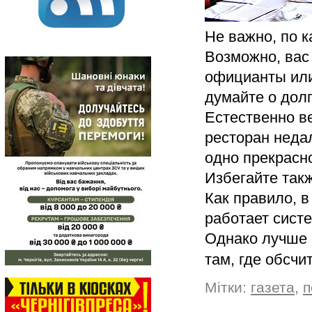
Не важно, по к
Возможно, вас
официанты или
думайте о долг
Естественно ве
ресторан недал
одно прекрасн
Избегайте такж
Как правило, в
работает сист
Однако лучше 
там, где обсч
Мітки:
газета
,
п