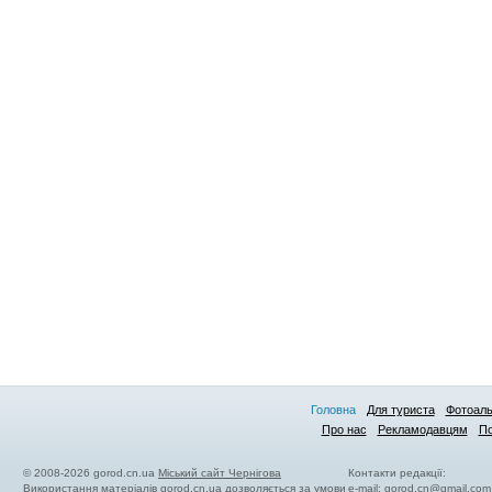
Головна
Для туриста
Фотоал
Про нас
Рекламодавцям
По
© 2008-2026 gorod.cn.ua
Міський сайт Чернігова
Контакти редакції:
Використання матеріалів gorod.cn.ua дозволяється за умови
e-mail:
gorod.cn@gmail.com