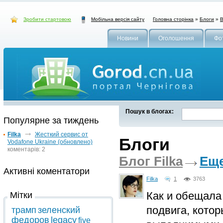
Зробити стартовою
Головна сторінка
»
Блоги
»
В
Мобільна версія сайту
Новини
Оголошення
Фо
Пошук в блогах:
Популярне за тиждень
Filka
Жесткий сервис от
Блоги
Vodafone Ukraine (обновлено)
коментарів: 2
Блог Filka
Еще
Активні коментатори
Filka
1
3763
Как и обещала
Мітки
подвига, кото
трамп
зеленский
федоров
legacy
five