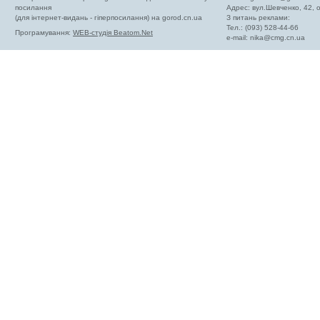
посилання
Адрес: вул.Шевченко, 42,
(для інтернет-видань - гіперпосилання) на gorod.cn.ua
З питань реклами:
Тел.: (093) 528-44-66
Програмування:
WEB-студія Beatom.Net
e-mail:
nika@cmg.cn.ua