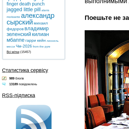
выполнимыми 
finger death punch
jagged little pill
alanis
александр
Поешьте не з
morissette
сырский
михаил
владимир
федоров
зеленский
килиан
мбаппе
гарри кейн
лионель
Чм-2026
месси
from the pyre
Всі мітки
(15457)
Статистика сервісу
989
блогів
13189
повідомлень
RSS-підписка