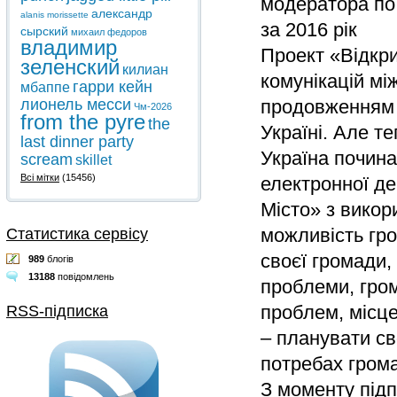
модератора по 
александр
alanis morissette
за 2016 рік
сырский
михаил федоров
владимир
Проект «Відкр
зеленский
килиан
комунікацій мі
гарри кейн
мбаппе
лионель месси
продовженням Р
Чм-2026
from the pyre
the
Україні. Але т
last dinner party
Україна почина
scream
skillet
Всі мітки
(15456)
електронної де
Місто» з викор
можливість гр
Статистика сервісу
своєї громади,
989
блогів
13188
повідомлень
проблеми, гро
проблем, місце
RSS-підписка
– планувати св
потребах гром
З моменту під