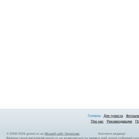
Головна
Для туриста
Фотоал
Про нас
Рекламодавцям
По
© 2008-2026 gorod.cn.ua
Міський сайт Чернігова
Контакти редакції:
Використання матеріалів gorod.cn.ua дозволяється за умови
e-mail:
gorod.cn@gmail.com