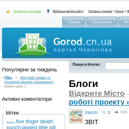
Зробити стартовою
Головна сторінка
»
Блоги
»
В
Мобільна версія сайту
Новини
Оголошення
Фо
Пошук в блогах:
Популярне за тиждень
Filka
Жесткий сервис от
Блоги
Vodafone Ukraine (обновлено)
коментарів: 2
Відкрите Місто
Активні коментатори
роботі проекту «
Мітки
OpenCity
15
3143
ЗВІТ
five finger death
legacy
punch
jagged little pill