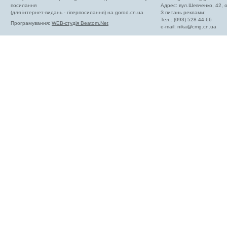
посилання
Адрес: вул.Шевченко, 42,
(для інтернет-видань - гіперпосилання) на gorod.cn.ua
З питань реклами:
Тел.: (093) 528-44-66
Програмування:
WEB-студія Beatom.Net
e-mail:
nika@cmg.cn.ua