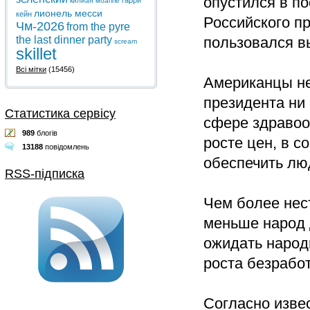
опустился в по
гарри
килиан мбаппе
лионель месси
кейн
Российского п
Чм-2026
from the pyre
the last dinner party
пользовался в
scream
skillet
Всі мітки
(15456)
Американцы не
президента ни 
Статистика сервісу
сфере здравоо
989
блогів
росте цен, в 
13188
повідомлень
обеспечить лю
RSS-підписка
Чем более нес
меньше народ д
ожидать народ
роста безрабо
Согласно извес