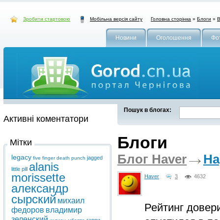
Зробити стартовою
Головна сторінка
»
Блоги
»
В
Мобільна версія сайту
Новини
Оголошення
Фо
Пошук в блогах:
Активні коментатори
Блоги
Мітки
Блог Haver
На
legacy
jagged
five finger death punch
alanis
little pill
morissette
Haver
3
4632
александр
сырский
михаил
Рейтинг довер
федоров
владимир
зеленский