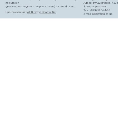
посилання
Адрес: вул.Шевченко, 42,
(для інтернет-видань - гіперпосилання) на gorod.cn.ua
З питань реклами:
Тел.: (093) 528-44-66
Програмування:
WEB-студія Beatom.Net
e-mail:
nika@cmg.cn.ua