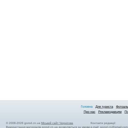
Головна
Для туриста
Фотоал
Про нас
Рекламодавцям
По
© 2008-2026 gorod.cn.ua
Міський сайт Чернігова
Контакти редакції:
Використання матеріалів gorod.cn.ua дозволяється за умови
e-mail:
gorod.cn@gmail.com