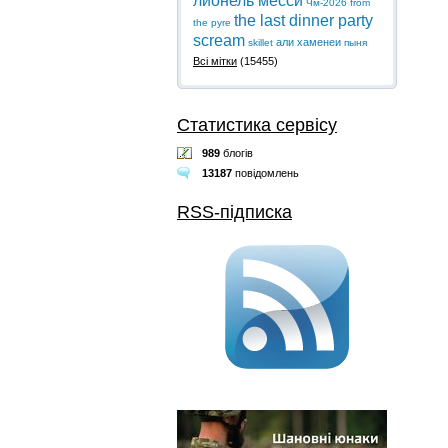
лионель месси
Чм-2026
from
the last dinner party
the pyre
scream
али хаменеи
skillet
пыня
Всі мітки
(15455)
Статистика сервісу
989
блогів
13187
повідомлень
RSS-підписка