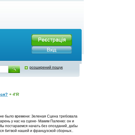
розширений пошук
тся?
+ 4'R
то не было времени: Зеленая Сцена требовала
арень у нас на сцене- Маким Паленко: он и
Мы постараемся начать без опозданий, дабы
я битвой нашей и французской сборных..