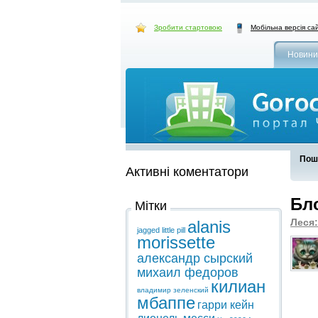
Зробити стартовою
Мобільна версія са
Новини
Пошу
Активні коментатори
Бл
Мітки
Леся:
alanis
jagged little pill
morissette
александр сырский
михаил федоров
килиан
владимир зеленский
мбаппе
гарри кейн