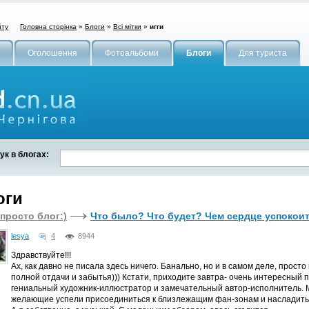
Головна сторінка
»
Блоги
»
Всі мітки
»
игги
йту
Оголошення
Фотоальбоми
Блоги
Для туриста
к в блогах:
оги
просто блог:)
Что было? Что будет? Чем сердце успокои
lesya
4
8944
Здравствуйте!!!
Ах, как давно не писала здесь ничего. Банально, но и в самом деле, прос
полной отдачи и забытья))) Кстати, приходите завтра- очень интересный п
гениальный художник-иллюстратор и замечательный автор-исполнитель. 
желающие успели присоединиться к близлежащим фан-зонам и насладитьс