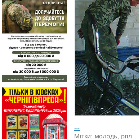
...
Мітки:
молодь
,
рпл