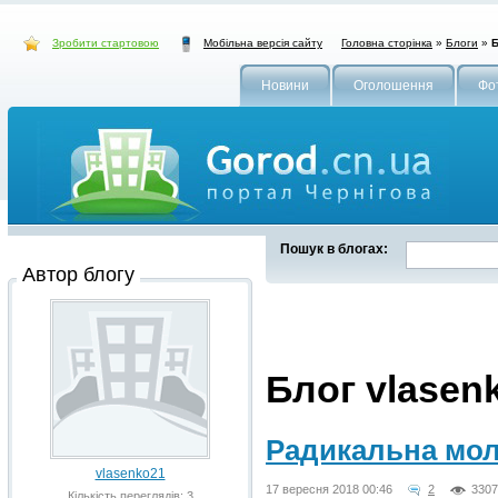
Зробити стартовою
Головна сторінка
»
Блоги
»
Б
Мобільна версія сайту
Новини
Оголошення
Фо
Пошук в блогах:
Автор блогу
Блог vlasen
Радикальна мо
vlasenko21
17 вересня 2018 00:46
2
3307
Кількість переглядів: 3