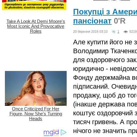
Покупці з Амер
пансіонат
0'R
20 березня 2016 03:10
1
5219
Але купити його не 
Володимир Ткаченко.
для оздоровчого зак
юридично - невідом
Фонду держмайна всі
підписаний. Очевид
продажу, щоб до то
(інакше держава пов
коштує оздоровчий з
тисяч гривень. А пр
нічого не значить пр