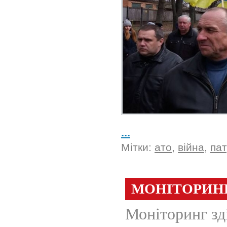
...
Мітки:
ато
,
війна
,
пат