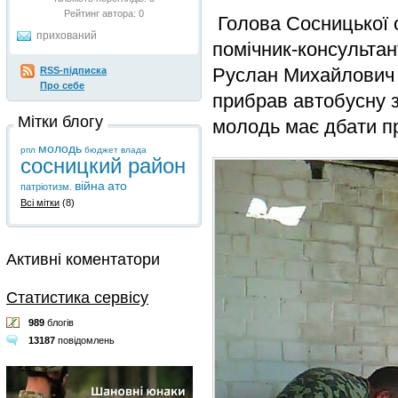
Рейтинг автора:
0
Голова Сосницької о
прихований
помічник-консульта
Руслан Михайлович з
RSS-підписка
Про себе
прибрав автобусну з
Мітки блогу
молодь має дбати пр
молодь
рпл
бюджет
влада
сосницкий район
війна
ато
патріотизм.
Всі мітки
(8)
Активні коментатори
Статистика сервісу
989
блогів
13187
повідомлень