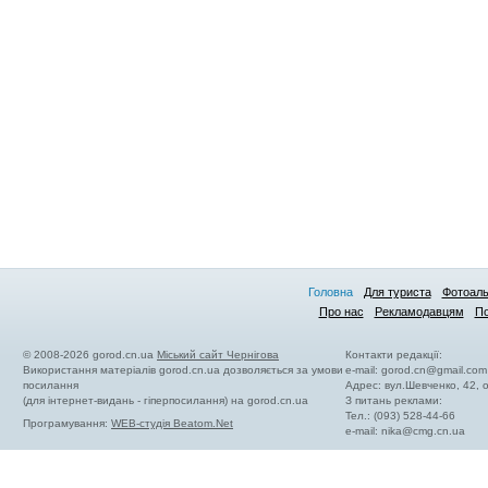
Головна
Для туриста
Фотоал
Про нас
Рекламодавцям
По
© 2008-2026 gorod.cn.ua
Міський сайт Чернігова
Контакти редакції:
Використання матеріалів gorod.cn.ua дозволяється за умови
e-mail:
gorod.cn@gmail.com
посилання
Адрес: вул.Шевченко, 42,
(для інтернет-видань - гіперпосилання) на gorod.cn.ua
З питань реклами:
Тел.: (093) 528-44-66
Програмування:
WEB-студія Beatom.Net
e-mail:
nika@cmg.cn.ua