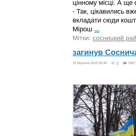
цінному місці. А ще 
- Так, цікавились вж
вкладати сюди кошти
Мірош
...
Мітки:
сосницкий ра
загинув Соснич
19 березня 2016 08:40
0
5067