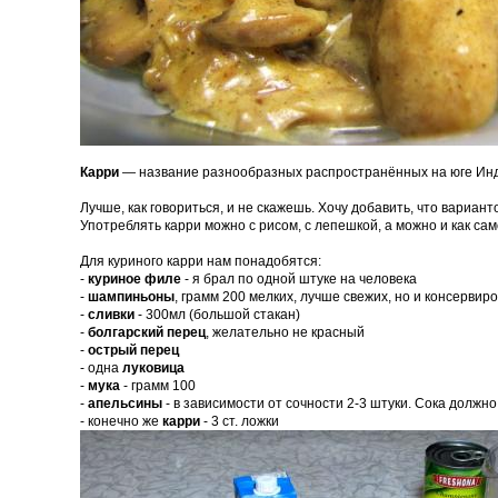
Карри
— название разнообразных распространённых на юге Инди
Лучше, как говориться, и не скажешь. Хочу добавить, что вариант
Употреблять карри можно с рисом, с лепешкой, а можно и как са
Для куриного карри нам понадобятся:
-
куриное филе
- я брал по одной штуке на человека
-
шампиньоны
,
грамм 200 мелких, лучше свежих, но и консервир
-
сливки
- 300мл (большой стакан)
-
болгарский перец
, желательно не красный
-
острый перец
- одна
луковица
-
мука
- грамм 100
-
апельсины
- в зависимости от сочности 2-3 штуки. Сока долж
- конечно же
карри
- 3 ст. ложки