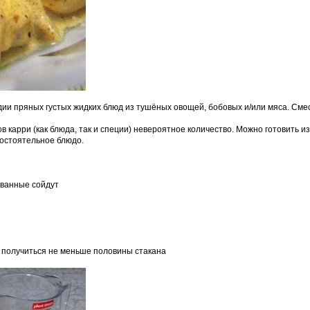
и пряных густых жидких блюд из тушёных овощей, бобовых и/или мяса. Смесь
ов карри (как блюда, так и специи) невероятное количество. Можно готовить и
мостоятельное блюдо.
ованные сойдут
но получиться не меньше половины стакана