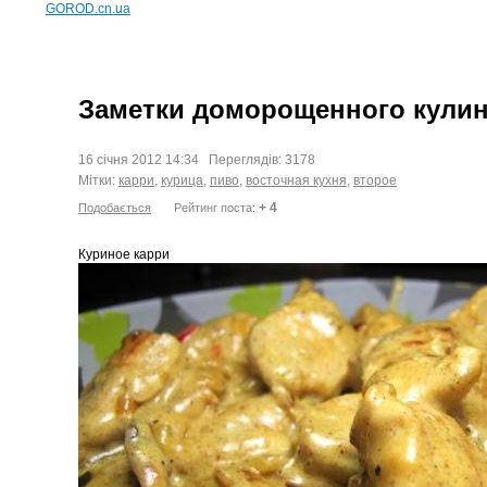
GOROD.cn.ua
Заметки доморощенного кулин
16 січня 2012 14:34 Переглядів: 3178
Мітки:
карри
,
курица
,
пиво
,
восточная кухня
,
второе
+ 4
Подобається
Рейтинг поста:
Куриное карри