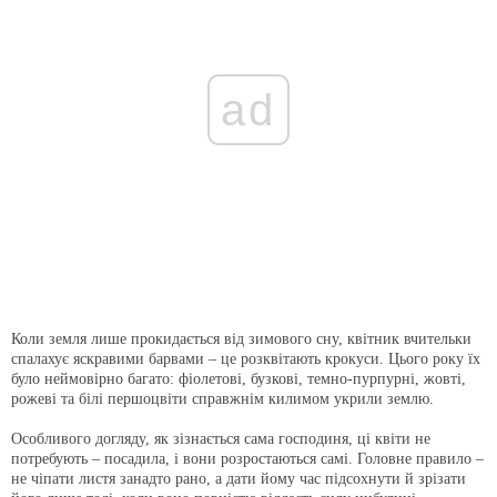
ad
Коли земля лише прокидається від зимового сну, квітник вчительки
спалахує яскравими барвами – це розквітають крокуси. Цього року їх
було неймовірно багато: фіолетові, бузкові, темно-пурпурні, жовті,
рожеві та білі першоцвіти справжнім килимом укрили землю.
Особливого догляду, як зізнається сама господиня, ці квіти не
потребують – посадила, і вони розростаються самі. Головне правило –
не чіпати листя занадто рано, а дати йому час підсохнути й зрізати