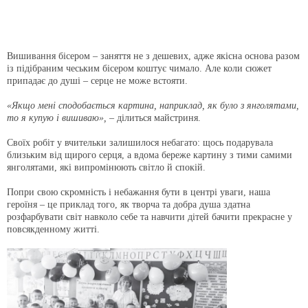
Вишивання бісером – заняття не з дешевих, адже якісна основа разом
із підібраним чеським бісером коштує чимало. Але коли сюжет
припадає до душі – серце не може встояти.
«Якщо мені сподобається картина, наприклад, як було з янголятами,
то я купую і вишиваю»,
– ділиться майстриня.
Своїх робіт у вчительки залишилося небагато: щось подарувала
близьким від щирого серця, а вдома береже картину з тими самими
янголятами, які випромінюють світло й спокій.
Попри свою скромність і небажання бути в центрі уваги, наша
героїня – це приклад того, як творча та добра душа здатна
розфарбувати світ навколо себе та навчити дітей бачити прекрасне у
повсякденному житті.