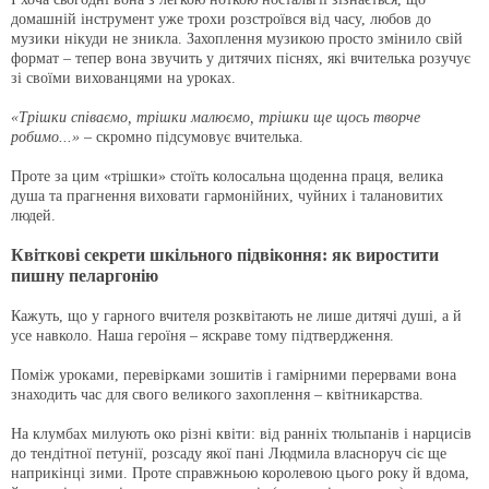
домашній інструмент уже трохи розстроївся від часу, любов до
музики нікуди не зникла. Захоплення музикою просто змінило свій
формат – тепер вона звучить у дитячих піснях, які вчителька розучує
зі своїми вихованцями на уроках.
«Трішки співаємо, трішки малюємо, трішки ще щось творче
робимо...»
– скромно підсумовує вчителька.
Проте за цим «трішки» стоїть колосальна щоденна праця, велика
душа та прагнення виховати гармонійних, чуйних і талановитих
людей.
Квіткові секрети шкільного підвіконня: як виростити
пишну пеларгонію
Кажуть, що у гарного вчителя розквітають не лише дитячі душі, а й
усе навколо. Наша героїня – яскраве тому підтвердження.
Поміж уроками, перевірками зошитів і гамірними перервами вона
знаходить час для свого великого захоплення – квітникарства.
На клумбах милують око різні квіти: від ранніх тюльпанів і нарцисів
до тендітної петунії, розсаду якої пані Людмила власноруч сіє ще
наприкінці зими. Проте справжньою королевою цього року й вдома,