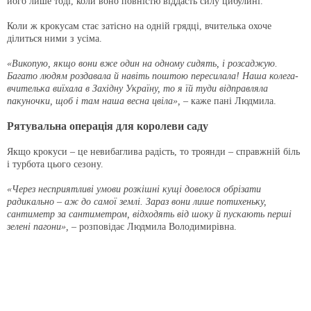
його лише тоді, коли воно повністю віддасть силу цибулині.
Коли ж крокусам стає затісно на одній грядці, вчителька охоче
ділиться ними з усіма.
«Викопую, якщо вони вже один на одному сидять, і розсаджую.
Багато людям роздавала й навіть поштою пересилала! Наша колега-
вчителька виїхала в Західну Україну, то я їй туди відправляла
пакуночки, щоб і там наша весна цвіла»,
– каже пані Людмила.
Рятувальна операція для королеви саду
Якщо крокуси – це невибаглива радість, то троянди – справжній біль
і турбота цього сезону.
«Через несприятливі умови розкішні кущі довелося обрізати
радикально – аж до самої землі. Зараз вони лише потихеньку,
сантиметр за сантиметром, відходять від шоку й пускають перші
зелені пагони»,
– розповідає Людмила Володимирівна.