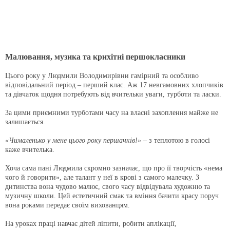
Малювання, музика та крихітні першокласники
Цього року у Людмили Володимирівни гамірний та особливо
відповідальний період – перший клас. Аж 17 невгамовних хлопчиків
та дівчаток щодня потребують від вчительки уваги, турботи та ласки.
За цими приємними турботами часу на власні захоплення майже не
залишається.
«Чималенько у мене цього року першачків!»
– з теплотою в голосі
каже вчителька.
Хоча сама пані Людмила скромно зазначає, що про її творчість «нема
чого й говорити», але талант у неї в крові з самого малечку. З
дитинства вона чудово малює, свого часу відвідувала художню та
музичну школи. Цей естетичний смак та вміння бачити красу поруч
вона роками передає своїм вихованцям.
На уроках праці навчає дітей ліпити, робити аплікації,