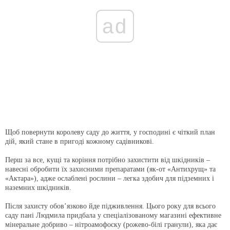
ad
Щоб повернути королеву саду до життя, у господині є чіткий план
дій, який стане в пригоді кожному садівникові.
Перш за все, кущі та коріння потрібно захистити від шкідників –
навесні обробити їх захисними препаратами (як-от «Антихрущ» та
«Актара»), адже ослаблені рослини – легка здобич для підземних і
наземних шкідників.
Після захисту обов’язково йде підживлення. Цього року для всього
саду пані Людмила придбала у спеціалізованому магазині ефективне
мінеральне добриво – нітроамофоску (рожево-білі гранули), яка дає