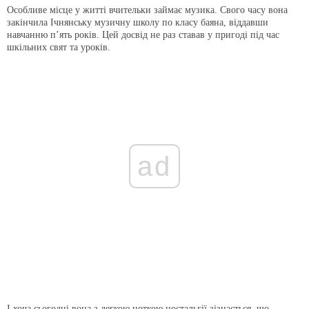
Особливе місце у житті вчительки займає музика. Свого часу вона
закінчила Ічнянську музичну школу по класу баяна, віддавши
навчанню п’ять років. Цей досвід не раз ставав у пригоді під час
шкільних свят та уроків.
ad
І хоча сьогодні вона з легкою ноткою ностальгії зізнається, що