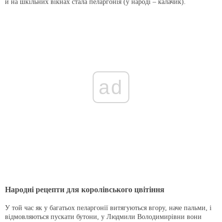
й на шкільних вікнах стала пеларгонія (у народі – калачик).
ad
Народні рецепти для королівського цвітіння
У той час як у багатьох пеларгонії витягуються вгору, наче пальми, і
відмовляються пускати бутони, у Людмили Володимирівни вони