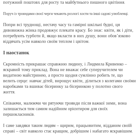
потужний поштовх для росту та майбутнього пишного цвітіння.
Поруч із трояндами своєї черги чекають розлогі хости та інші садові улюбленці.
Попри всі труднощі, нестачу часу та гамірні шкільні будні, ця
дивовижна жінка продовжує плекати красу. Бо знає: квіти, як і діти,
потребують турботи й, якщо вкласти в них душу, вони обов’язково
віддячать усім навколо своїм теплом і цвітом.
І наостанок
Скромність прикрашає справжню людину, і Людмила Кривенко –
яскравий тому приклад. Вона не вважає себе суперучителем чи
видатною майстринею, а просто щодня сумлінно робить те, що
велить серце: навчає дітей, вирощує квіти, ділиться з колегами своїми
наробками та вшиває бісеринку за бісеринкою у полотно свого
життя.
Співаючи, малюючи чи рятуючи троянди після важкої зими, вона
залишається тим самим надійним орієнтиром для своїх
першокласників.
І саме завдяки таким людям – щирим, працьовитим, відданим своїй
справі – світ навколо стає кращим, добрішим і набагато яскравішим.