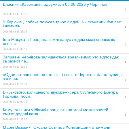
Власник «Кавоманії» одружився 08.08.2026 у Чернігові
2026-08-08 15:42:37
У Корюківці собака покусав трьох людей. Чи скажений був пес
і чому він...
2026-08-08 15:28:38
Інга Макуха: «Праця на землі дарує людям смак справжніх
овочів»
2026-08-08 13:02:16
Заправки Чернігова залишаються вразливими: хто відповідає
за захист па...
2026-08-08 12:48:04
«Одне оголошення на стовпі – і все»: в Чернігові кілька вулиць
залишил...
2026-08-08 12:28:29
Військового, колишнього звукорежисера Суспільного Дмитра
Горнова, посм...
2026-08-08 12:09:33
Комунальники у Ніжині працюють на межі можливостей:
сміття дедалі важч...
2026-08-08 11:35:07
Марія Везовик і Оксана Сотник з Холминщини отримали