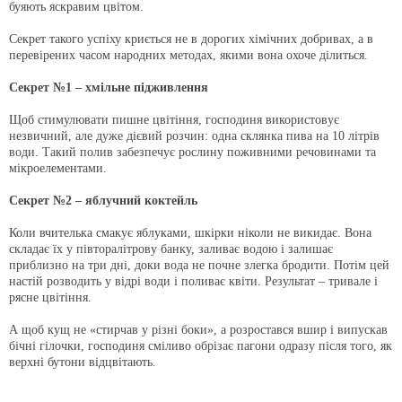
буяють яскравим цвітом.
Секрет такого успіху криється не в дорогих хімічних добривах, а в
перевірених часом народних методах, якими вона охоче ділиться.
Секрет №1 – хмільне підживлення
Щоб стимулювати пишне цвітіння, господиня використовує
незвичний, але дуже дієвий розчин: одна склянка пива на 10 літрів
води. Такий полив забезпечує рослину поживними речовинами та
мікроелементами.
Секрет №2 – яблучний коктейль
Коли вчителька смакує яблуками, шкірки ніколи не викидає. Вона
складає їх у півторалітрову банку, заливає водою і залишає
приблизно на три дні, доки вода не почне злегка бродити. Потім цей
настій розводить у відрі води і поливає квіти. Результат – тривале і
рясне цвітіння.
А щоб кущ не «стирчав у різні боки», а розростався вшир і випускав
бічні гілочки, господиня сміливо обрізає пагони одразу після того, як
верхні бутони відцвітають.