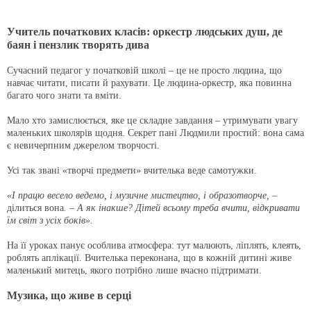
Учитель початкових класів: оркестр людських душ, де
баян і пензлик творять дива
Сучасний педагог у початковій школі – це не просто людина, що
навчає читати, писати й рахувати. Це людина-оркестр, яка повинна
багато чого знати та вміти.
Мало хто замислюється, яке це складне завдання – утримувати увагу
маленьких школярів щодня. Секрет пані Людмили простий: вона сама
є невичерпним джерелом творчості.
Усі так звані «творчі предмети» вчителька веде самотужки.
«І працю весело ведемо, і музичне мистецтво, і образотворче, –
ділиться вона
. – А як інакше? Дітей всьому треба вчити, відкривати
їм світ з усіх боків».
На її уроках панує особлива атмосфера: тут малюють, ліплять, клеять,
роблять аплікації. Вчителька переконана, що в кожній дитині живе
маленький митець, якого потрібно лише вчасно підтримати.
Музика, що живе в серці