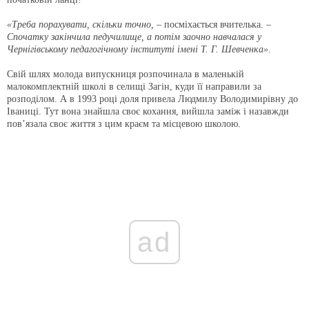
«Треба порахувати, скільки точно, –
посміхається вчителька.
–
Спочатку закінчила педучилище, а потім заочно навчалася у
Чернігівському педагогічному інституті імені Т. Г. Шевченка».
Свій шлях молода випускниця розпочинала в маленькій
малокомплектній школі в селищі Загін, куди її направили за
розподілом. А в 1993 році доля привела Людмилу Володимирівну до
Іваниці. Тут вона знайшла своє кохання, вийшла заміж і назавжди
пов’язала своє життя з цим краєм та місцевою школою.
ad