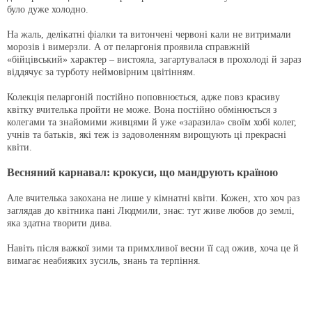
було дуже холодно.
На жаль, делікатні фіалки та витончені червоні кали не витримали
морозів і вимерзли. А от пеларгонія проявила справжній
«бійцівський» характер – вистояла, загартувалася в прохолоді й зараз
віддячує за турботу неймовірним цвітінням.
Колекція пеларгоній постійно поповнюється, адже повз красиву
квітку вчителька пройти не може. Вона постійно обмінюється з
колегами та знайомими живцями й уже «заразила» своїм хобі колег,
учнів та батьків, які теж із задоволенням вирощують ці прекрасні
квіти.
Весняний карнавал: крокуси, що мандрують країною
Але вчителька закохана не лише у кімнатні квіти. Кожен, хто хоч раз
заглядав до квітника пані Людмили, знає: тут живе любов до землі,
яка здатна творити дива.
Навіть після важкої зими та примхливої весни її сад ожив, хоча це й
вимагає неабияких зусиль, знань та терпіння.