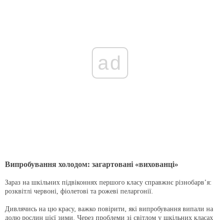
ad
Випробування холодом: загартовані «вихованці»
Зараз на шкільних підвіконнях першого класу справжнє різнобарв’я:
розквітлі червоні, фіолетові та рожеві пеларгонії.
Дивлячись на цю красу, важко повірити, які випробування випали на
долю рослин цієї зими. Через проблеми зі світлом у шкільних класах