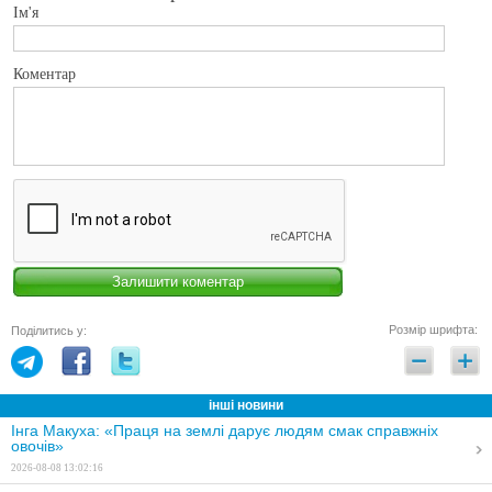
Ім'я
Коментар
Розмір шрифта:
Поділитись у:
інші новини
Інга Макуха: «Праця на землі дарує людям смак справжніх
овочів»
2026-08-08 13:02:16