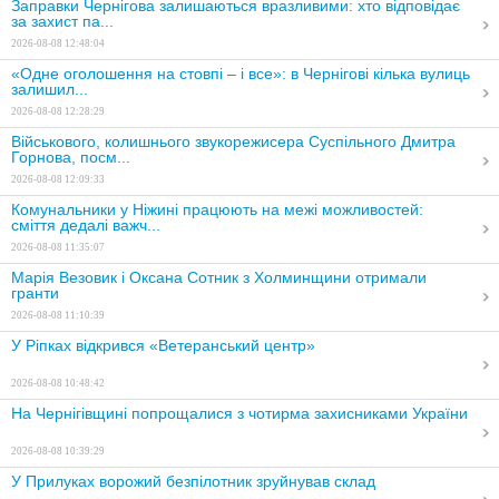
Заправки Чернігова залишаються вразливими: хто відповідає
за захист па...
2026-08-08 12:48:04
«Одне оголошення на стовпі – і все»: в Чернігові кілька вулиць
залишил...
2026-08-08 12:28:29
Військового, колишнього звукорежисера Суспільного Дмитра
Горнова, посм...
2026-08-08 12:09:33
Комунальники у Ніжині працюють на межі можливостей:
сміття дедалі важч...
2026-08-08 11:35:07
Марія Везовик і Оксана Сотник з Холминщини отримали
гранти
2026-08-08 11:10:39
У Ріпках відкрився «Ветеранський центр»
2026-08-08 10:48:42
На Чернігівщині попрощалися з чотирма захисниками України
2026-08-08 10:39:29
У Прилуках ворожий безпілотник зруйнував склад