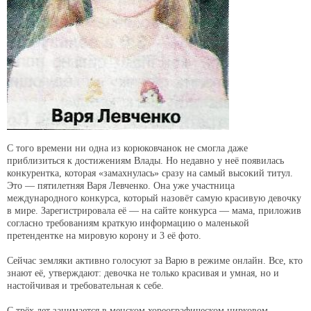
С того времени ни одна из корюковчанок не смогла даже
приблизиться к достижениям Влады. Но недавно у неё появилась
конкурентка, которая «замахнулась» сразу на самый высокий титул.
Это — пятилетняя Варя Левченко. Она уже участница
международного конкурса, который назовёт самую красивую девочку
в мире. Зарегистрировала её — на сайте конкурса — мама, приложив
согласно требованиям краткую информацию о маленькой
претендентке на мировую корону и 3 её фото.
Сейчас земляки активно голосуют за Варю в режиме онлайн. Все, кто
знают её, утверждают: девочка не только красивая и умная, но и
настойчивая и требовательная к себе.
С трёх лет занимается в менском хореографическом цирковом