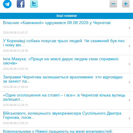
інші новини
Власник «Кавоманії» одружився 08.08.2026 у Чернігові
2026-08-08 15:42:37
У Корюківці собака покусав трьох людей. Чи скажений був пес
і чому він...
2026-08-08 15:28:38
Інга Макуха: «Праця на землі дарує людям смак справжніх
овочів»
2026-08-08 13:02:16
Заправки Чернігова залишаються вразливими: хто відповідає
за захист па...
2026-08-08 12:48:04
«Одне оголошення на стовпі – і все»: в Чернігові кілька вулиць
залишил...
2026-08-08 12:28:29
Військового, колишнього звукорежисера Суспільного Дмитра
Горнова, посм...
2026-08-08 12:09:33
Комунальники у Ніжині працюють на межі можливостей: