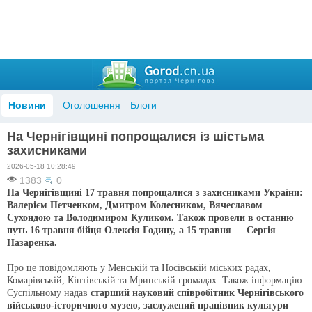
Новини
Оголошення
Блоги
На Чернігівщині попрощалися із шістьма
захисниками
2026-05-18 10:28:49
1383
0
На Чернігівщині 17 травня попрощалися з захисниками України:
Валерієм Петченком, Дмитром Колесником, Вячеславом
Сухондою та Володимиром Куликом. Також провели в останню
путь 16 травня бійця Олексія Годину, а 15 травня — Сергія
Назаренка.
Про це повідомляють у Менській та Носівській міських радах,
Комарівській, Кіптівській та Мринській громадах. Також інформацію
Суспільному надав
старший науковий співробітник Чернігівського
військово-історичного музею, заслужений працівник культури