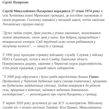
Сергій Назаренко
Сергій Миколайович Назаренко народився 27 січня 1974 року
в
селі Хотинівка (нині Мринської громади), де постійно проживав зі
своєю родиною. Спочатку навчався у місцевій школі, потім закінчив
Лихачівську середню школу.
"Дуже любив спорт, брав участь у різних змаганнях, захоплювався
легкою атлетикою, охоче грав у шахи. Був добрим, працелюбним і
товариським хлопцем. Свій трудовий шлях почав робітником у
місцевому колгоспі",
— пишуть у громаді.
У 1992 році проходив строкову військову службу. Служив у війську
ППО в Євпаторії, потім в місті Самбір Львівської області.
Повернувшись додому, закінчив у Чернігові курси радіолюбителів,
п'ять років працював у рідній школі лаборантом.
"У 2000 році одружився і дуже радів народженню доньки
Ганни
.
Пройшовши у Чернігові будівельні курси (маляр-плиточник), працював
на будівельних майданчиках столиці. Згодом повернувся до рідного
села, працював в котельні, займався веденням домашнього
господарства",
— розповідають про сергія Назаренка у громаді.
У червні 2020 року долучився до лав ЗСУ за контрактом. Військову
службу ніс у різних регіонах України: Біла Церква, Миколаївщина,