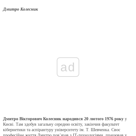
Дмитро Колесник
ad
Дмитро Вікторович Колесник народився 20 лютого 1976 року
у
Києві. Там здобув загальну середню освіту, закінчив факультет
кібернетики та аспірантуру університету ім. Т. Шевченка. Своє
професійне життя Дмитро пов’язав з ІТ-технологіями, працював у