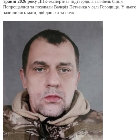
травні 2026 року
ДНК-експертиза підтвердила загибель бійця.
Попрощалися та поховали Валерія Петченка у селі Городище. У нього
залишились мати, дві доньки та онук.