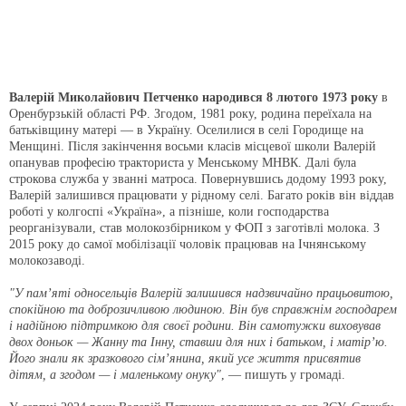
Валерій Миколайович Петченко народився 8 лютого 1973 року
в
Оренбурзькій області РФ. Згодом, 1981 року, родина переїхала на
батьківщину матері — в Україну. Оселилися в селі Городище на
Менщині. Після закінчення восьми класів місцевої школи Валерій
опанував професію тракториста у Менському МНВК. Далі була
строкова служба у званні матроса. Повернувшись додому 1993 року,
Валерій залишився працювати у рідному селі. Багато років він віддав
роботі у колгоспі «Україна», а пізніше, коли господарства
реорганізували, став молокозбірником у ФОП з заготівлі молока. З
2015 року до самої мобілізації чоловік працював на Ічнянському
молокозаводі.
"У пам’яті односельців Валерій залишився надзвичайно працьовитою,
спокійною та доброзичливою людиною. Він був справжнім господарем
і надійною підтримкою для своєї родини. Він самотужки виховував
двох доньок — Жанну та Інну, ставши для них і батьком, і матір’ю.
Його знали як зразкового сім’янина, який усе життя присвятив
дітям, а згодом — і маленькому онуку"
, — пишуть у громаді.