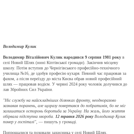
Володимир Кулик
Володимир Віталійович Кулик народився 9 серпня 1981 року
в
селі Новий Шлях (нині Кіптівської громади). Закінчив місцеву
школу. Потім вступив до Чернігівського професійно-технічного
училища №16, де здобув професію кухаря. Певний час працював за
фахом, а після переїзду до міста Києва обрав новий професійний
шлях — працював водієм. У червні 2024 року чоловік долучився до
лав Збройних Сил України.
"Ніс службу на найскладніших ділянках фронту, неодноразово
зазнавав поранень, але щоразу повертався до побратимів, бо не міг
залишатися осторонь боротьби за Україну. На жаль, його життя
обірвала підступна хвороба.
12 травня 2026 року
Володимир Кулик
помер у госпіталі",
— пишуть у громаді.
Попрощалися та поховали захисника у селі Новий Шлях.