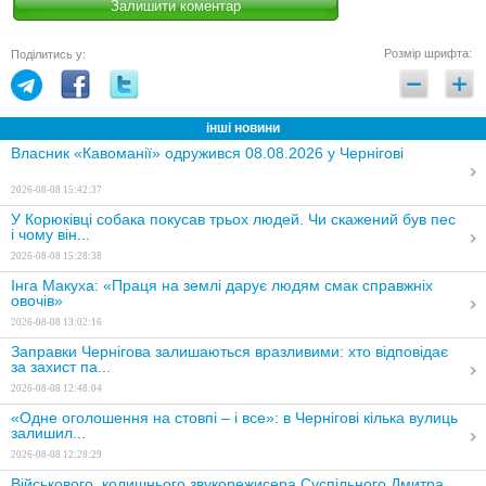
Розмір шрифта:
Поділитись у:
інші новини
Власник «Кавоманії» одружився 08.08.2026 у Чернігові
2026-08-08 15:42:37
У Корюківці собака покусав трьох людей. Чи скажений був пес
і чому він...
2026-08-08 15:28:38
Інга Макуха: «Праця на землі дарує людям смак справжніх
овочів»
2026-08-08 13:02:16
Заправки Чернігова залишаються вразливими: хто відповідає
за захист па...
2026-08-08 12:48:04
«Одне оголошення на стовпі – і все»: в Чернігові кілька вулиць
залишил...
2026-08-08 12:28:29
Військового, колишнього звукорежисера Суспільного Дмитра