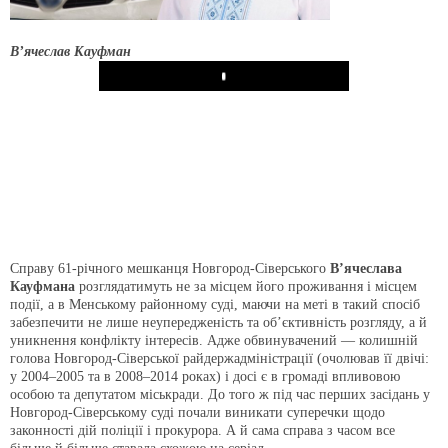
В’ячеслав Кауфман
Play
Справу 61-річного мешканця Новгород-Сіверського
В’ячеслава
Кауфмана
розглядатимуть не за місцем його проживання і місцем
події, а в Менському районному суді, маючи на меті в такий спосіб
забезпечити не лише неупередженість та об’єктивність розгляду, а й
уникнення конфлікту інтересів. Адже обвинувачений — колишній
голова Новгород-Сіверської райдержадміністрації (очолював її двічі:
у 2004–2005 та в 2008–2014 роках) і досі є в громаді впливовою
особою та депутатом міськради. До того ж під час перших засідань у
Новгород-Сіверському суді почали виникати суперечки щодо
законності дій поліції і прокурора. А й сама справа з часом все