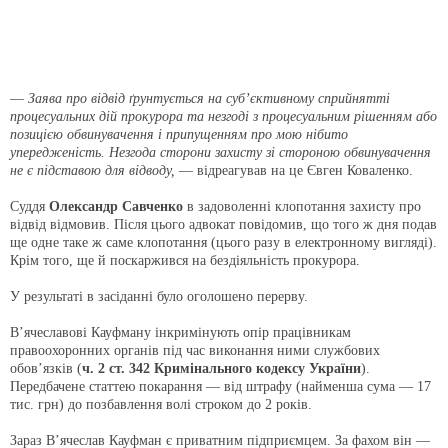
—
Заява про відвід ґрунтується на суб’єктивному сприйнятті
процесуальних дій прокурора та незгоді з процесуальним рішенням або
позицією обвинувачення і припущенням про мою нібито
упередженість. Незгода сторони захисту зі стороною обвинувачення
не є підставою для відводу,
— відреагував на це Євген Коваленко.
Суддя
Олександр Савченко
в задоволенні клопотання захисту про
відвід відмовив. Після цього адвокат повідомив, що того ж дня подав
ще одне таке ж саме клопотання (цього разу в електронному вигляді).
Крім того, ще й поскаржився на бездіяльність прокурора.
У результаті в засіданні було оголошено перерву.
В’ячеславові Кауфману інкримінують опір працівникам
правоохоронних органів під час виконання ними службових
обов’язків (
ч. 2 ст. 342 Кримінального кодексу України
).
Передбачене статтею покарання — від штрафу (найменша сума — 17
тис. грн) до позбавлення волі строком до 2 років.
Зараз В’ячеслав Кауфман є приватним підприємцем. За фахом він —