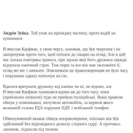
Андрія Зуйка
. Той упав на проїжджу частину, проте водій не
зупинився.
В’ячеслав Кауфман, у свою чергу, зазначав, що був тверезим і не
заперечував проти того, щоб поїхати до лікарні на огляд. Але в цей
час лунала повітряна тривога, при звуках якої його дружина завжди
відчувала панічний страх. Тож перш за все він мав заспокоїти її,
огляд же міг і зачекати. Пояснювати це правоохоронцям не було часу,
і порушник одразу натиснув на газ.
Вдалося врятувати дружину від паніки чи ні, не відомо, але
В’ячеслав Кауфман залишався вдома аж до того часу, поки
(приблизно опівночі) туди не прибули поліцейські. Вони провели
обшук у помешканні, вилучили автомобіль, за кермом якого
колишній голова РДА порушив ПДР, і мобільний телефон.
Обвинувачений вважає обшук неправомірним, оскільки він був
здійснений без відповідного дозволу слідчого судді. А протокол,
запевняє, підписав під тиском.