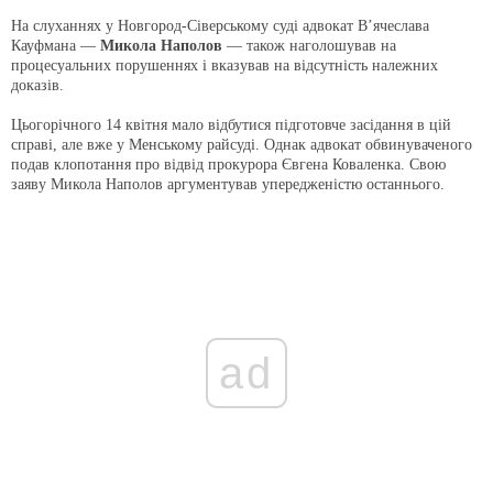
На слуханнях у Новгород-Сіверському суді адвокат В’ячеслава
Кауфмана —
Микола Наполов
— також наголошував на
процесуальних порушеннях і вказував на відсутність належних
доказів.
Цьогорічного 14 квітня мало відбутися підготовче засідання в цій
справі, але вже у Менському райсуді. Однак адвокат обвинуваченого
подав клопотання про відвід прокурора Євгена Коваленка. Свою
заяву Микола Наполов аргументував упередженістю останнього.
ad