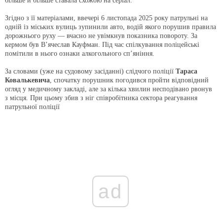
більше й більше ставала схожою на серіал.
Згідно з її матеріалами, ввечері 6 листопада 2025 року патрульні на
одній із міських вулиць зупинили авто, водій якого порушив правила
дорожнього руху — вчасно не увімкнув показника повороту. За
кермом був В’ячеслав Кауфман. Під час спілкування поліцейські
помітили в нього ознаки алкогольного сп’яніння.
За словами (уже на судовому засіданні) слідчого поліції
Тараса
Ковалькевича
, спочатку порушник погодився пройти відповідний
огляд у медичному закладі, але за кілька хвилин несподівано рвонув
з місця. При цьому збив з ніг співробітника сектора реагування
патрульної поліції
ad