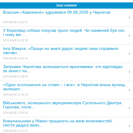
інші новини
Власник «Кавоманії» одружився 08.08.2026 у Чернігові
2026-08-08 15:42:37
У Корюківці собака покусав трьох людей. Чи скажений був пес
і чому він...
2026-08-08 15:28:38
Інга Макуха: «Праця на землі дарує людям смак справжніх
овочів»
2026-08-08 13:02:16
Заправки Чернігова залишаються вразливими: хто відповідає
за захист па...
2026-08-08 12:48:04
«Одне оголошення на стовпі – і все»: в Чернігові кілька вулиць
залишил...
2026-08-08 12:28:29
Військового, колишнього звукорежисера Суспільного Дмитра
Горнова, посм...
2026-08-08 12:09:33
Комунальники у Ніжині працюють на межі можливостей:
сміття дедалі важч...
2026-08-08 11:35:07