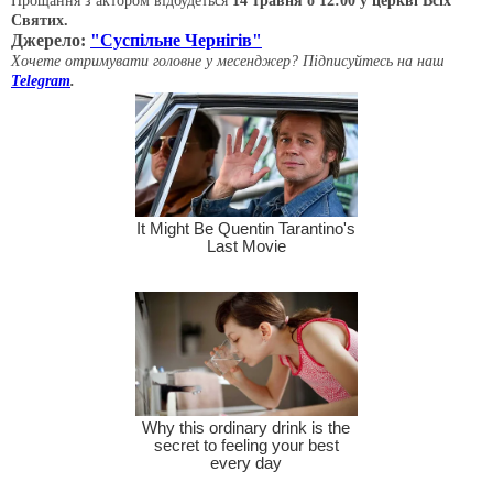
Прощання з актором відбудеться
14 травня о 12:00 у церкві Всіх
Святих.
Джерело:
"Суспільне Чернігів"
Хочете отримувати головне у месенджер? Підписуйтесь на наш
Telegram
.