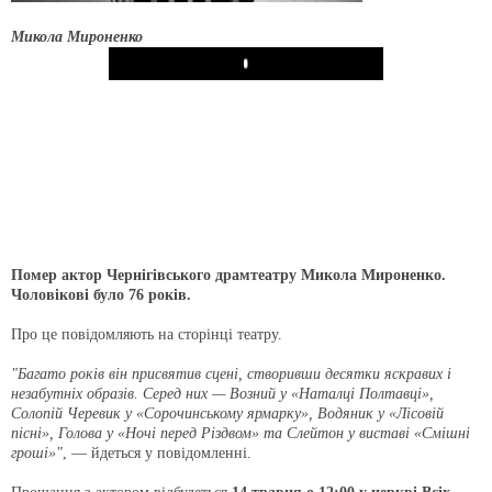
Микола Мироненко
Play
Помер актор Чернігівського драмтеатру Микола Мироненко.
Чоловікові було 76 років.
Про це повідомляють на сторінці театру.
"Багато років він присвятив сцені, створивши десятки яскравих і
незабутніх образів. Серед них — Возний у «Наталці Полтавці»,
Солопій Черевик у «Сорочинському ярмарку», Водяник у «Лісовій
пісні», Голова у «Ночі перед Різдвом» та Слейтон у виставі «Смішні
гроші»"
, — йдеться у повідомленні.