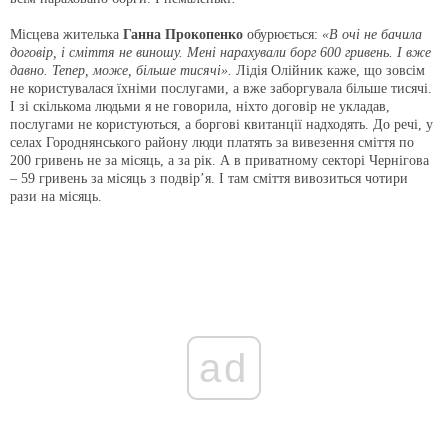
Місцева жителька
Ганна Прокопенко
обурюється:
«В очі не бачила
договір, і сміття не виношу. Мені нарахували борг 600 гривень. І вже
давно. Тепер, може, більше тисячі».
Лідія Олійник каже, що зовсім
не користувалася їхніми послугами, а вже заборгувала більше тисячі.
І зі скількома людьми я не говорила, ніхто договір не укладав,
послугами не користуються, а боргові квитанції надходять. До речі, у
селах Городнянського району люди платять за вивезення сміття по
200 гривень не за місяць, а за рік. А в приватному секторі Чернігова
– 59 гривень за місяць з подвір’я. І там сміття вивозиться чотири
рази на місяць.
ad