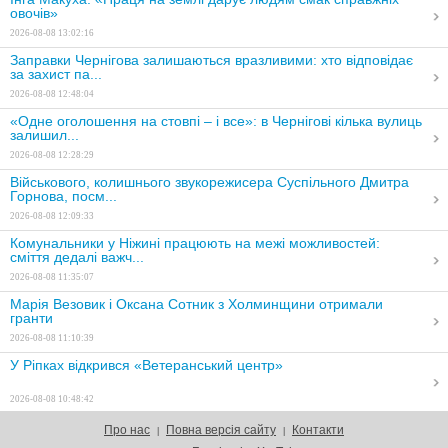
овочів»
2026-08-08 13:02:16
Заправки Чернігова залишаються вразливими: хто відповідає
за захист па...
2026-08-08 12:48:04
«Одне оголошення на стовпі – і все»: в Чернігові кілька вулиць
залишил...
2026-08-08 12:28:29
Військового, колишнього звукорежисера Суспільного Дмитра
Горнова, посм...
2026-08-08 12:09:33
Комунальники у Ніжині працюють на межі можливостей:
сміття дедалі важч...
2026-08-08 11:35:07
Марія Везовик і Оксана Сотник з Холминщини отримали
гранти
2026-08-08 11:10:39
У Ріпках відкрився «Ветеранський центр»
2026-08-08 10:48:42
На Чернігівщині попрощалися з чотирма захисниками України
Про нас
Повна версія сайту
Контакти
|
|