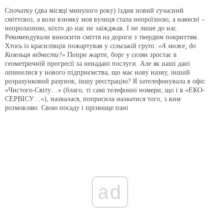
Спочатку (два місяці минулого року) їздив новий сучасний
сміттєвоз, а коли взимку моя вулиця стала непроїзною, а навесні –
непролазною, ніхто до нас не заїжджав. І не лише до нас.
Рекомендували виносити сміття на дороги з твердим покриттям.
Хтось із красилівців пожартував у сільській групі:
«А може, до
Козельця віднести?»
Попри жарти, борг у селян зростає в
геометричній прогресії за ненадані послуги. Але як наші дані
опинилися у нового підприємства, що має нову назву, інший
розрахунковий рахунок, іншу реєстрацію? Я зателефонувала в офіс
«Чистого-Світу…» (благо, ті самі телефонні номери, що і в «ЕКО-
СЕРВІСУ…»), назвалася, попросила назватися того, з ким
розмовляю. Свою посаду і прізвище пані
ad