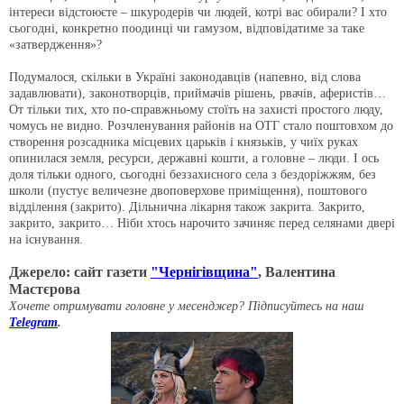
інтереси відстоюєте – шкуродерів чи людей, котрі вас обирали? І хто
сьогодні, конкретно поодинці чи гамузом, відповідатиме за таке
«затвердження»?
Подумалося, скільки в Україні законодавців (напевно, від слова
задавлювати), законотворців, приймачів рішень, рвачів, аферистів…
От тільки тих, хто по-справжньому стоїть на захисті простого люду,
чомусь не видно. Розчленування районів на ОТГ стало поштовхом до
створення розсадника місцевих царьків і князьків, у чиїх руках
опинилася земля, ресурси, державні кошти, а головне – люди. І ось
доля тільки одного, сьогодні беззахисного села з бездоріжжям, без
школи (пустує величезне двоповерхове приміщення), поштового
відділення (закрито). Дільнична лікарня також закрита. Закрито,
закрито, закрито… Ніби хтось нарочито зачиняє перед селянами двері
на існування.
Джерело: сайт газети
"Чернігівщина"
, Валентина
Мастєрова
Хочете отримувати головне у месенджер? Підписуйтесь на наш
Telegram
.