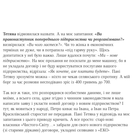
Тетяна
відмовилася назвати. А на моє запитання:
«Ви
правонаступник попереднього підприємства чи реорганізоване?»
визвірилася:
«Ви чого лаєтеся?»
. Чи то жінка в економічних
термінах не дуже, чи я потрапила «під гарячу руку». Щось
допитатися у неї було важко. Лише вдалося почути:
«Ми – нове
підприємство».
На моє прохання не посилати до мене машину, бо я
не укладала договір і не буду користуватися послугами вашого
підприємства, відрізала:
«Як хочете, але платити будете»
. Пані
Тетяну зрозуміти можна – ніхто не чекав селянського спротиву. А мій
борг за час розмови несподівано зріс із 400 гривень до 700.
Так все ж таки, хто розпорядився особистими даними, і не лише
моїми, а всього села, адже згідно з чинним законодавством я мала
написати заяву і укласти новий договір з новим підприємством? І
тут, як мовиться у народі, Петро киває на Івана, а Іван на Петра.
Красилівський старостат не передавав. Пані Тетяна у відповідь на моє
запитання з цього приводу кричить. А все просто: старі-нові
власники «Чистого-Світу…» забрали для свого нового підприємства
(зі старими дірками) договори, укладені селянами з «ЕКО-