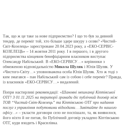
Так, що ж це таке за нове підприємство? І що то був за дивний
тендер, де переміг той, хто більше здере шкуру з селян? «Чистий-
Світ-Козелець» зареєстроване 20.04.2023 року, а «ЕКО-СЕРВІС-
КОЗЕЛЕЦЬ» – 14 жовтня 2011 року. І в першого, і в другого
підприємства кінцевим бенефіціарним власником виступає
Олександр Набільський. В «ЕКО-СЕРВІСУ…» керівники з
обмеженою відповідальністю
Микола Шуляк
і Юлія Шуляк. У
«Чистого-Світу…» уповноважена особа Юлія Шуляк. Хто ж тоді з
ким змагався – пан Набільський сам із собою і себе переміг? Правда,
із власників «ЕКО-СЕРВІСУ…» видалений.
Попри настирливі рекомендації:
«Шановні мешканці Кіптівської
ОТГ! З 01.11.2025 на території громади діє публічний договір між
ТОВ “Чистий-Світ-Козелець” та Кіптівською ОТГ про надання
послуг з управління побутовими відходами… Завітайте до нашого
офісу…»
– укласти договори село не поспішало, та, як виявилося,
його ніхто й не питав, бо Публічний договір укладено Кіптівською
ОТГ, куди входить і Красилівка.