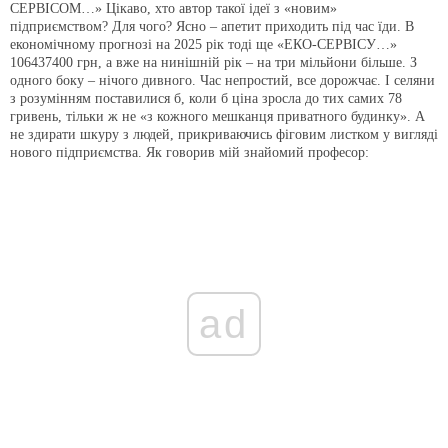
СЕРВІСОМ…» Цікаво, хто автор такої ідеї з «новим»
підприємством? Для чого? Ясно – апетит приходить під час їди. В
економічному прогнозі на 2025 рік тоді ще «ЕКО-СЕРВІСУ…»
106437400 грн, а вже на нинішній рік – на три мільйони більше. З
одного боку – нічого дивного. Час непростий, все дорожчає. І селяни
з розумінням поставилися б, коли б ціна зросла до тих самих 78
гривень, тільки ж не «з кожного мешканця приватного будинку». А
не здирати шкуру з людей, прикриваючись фіговим листком у вигляді
нового підприємства. Як говорив мій знайомий професор:
ad