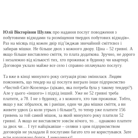
Юлії Вікторівни Шуляк
про надання послуг поводження з
побутовими відходами та розміщення твердих побутових відходів».
Раз на місяць під кожен двір під’їжджав звичайний сміттєвоз і
забирав мішки. Не більше двох з кожного двору. Ціна – 52 гривні. А
якщо більше виставлено сміття, то плата додаткова. Зручно, не дорого
і незалежно від кількості тих, хто проживає в будинку чи квартирі.
Договори уклало майже все село і справно оплачувало послугу.
Та вже в кінці минулого року ситуація різко змінилася. Людям
пояснюють, що тендер на ці послуги виграло інше підприємство
«Чистий-Світ-Козелець» (цікаво, яка потреба була у такому тендері?).
Але у цього «іншого» і підхід інший. Уже не 52 гривні треба
платити, а 78. І не з будинку, а з кожного, хто там проживає. Тобто,
якщо у вас зібралося, як і раніше, один чи два мішки сміття, а ви
живете удвох (а коли утрьох і більше?), то тепер уже платите 156
гривень за той самий мішок, за який минулого року платили 52
гривні. А якщо не виставляєте зовсім нічого, то… однаково платите
за двох чи… І тут найцікавіше – селяни з цим підприємством
договорів не укладали й послугами багато хто не користувався. Зате
всім нараховано борги. І немаленькі!