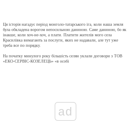
Ця історія нагадує період монголо-татарського іга, коли наша земля
була обкладена ворогом непосильною даниною. Саме даниною, бо як
інакше, коли хоч-не-хоч, а плати. Платити жителів мого села
Красилівка вимагають за послуги, яких не надавали, але тут уже
треба все по порядку.
На початку минулого року більшість селян уклали договори з ТОВ
«ЕКО-СЕРВІС-КОЗЕЛЕЦЬ» «в особі
ad