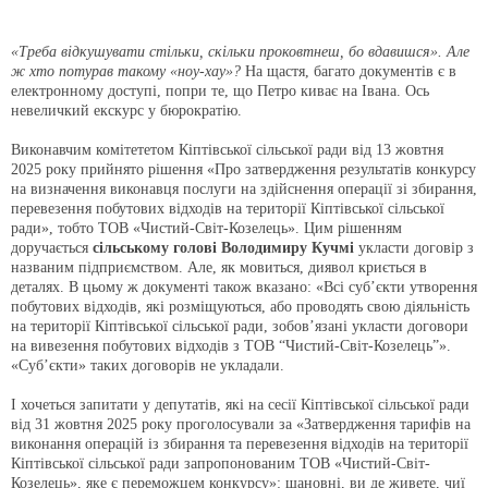
«Треба відкушувати стільки, скільки проковтнеш, бо вдавишся». Але
ж хто потурав такому «ноу-хау»?
На щастя, багато документів є в
електронному доступі, попри те, що Петро киває на Івана. Ось
невеличкий екскурс у бюрократію.
Виконавчим комітететом Кіптівської сільської ради від 13 жовтня
2025 року прийнято рішення «Про затвердження результатів конкурсу
на визначення виконавця послуги на здійснення операції зі збирання,
перевезення побутових відходів на території Кіптівської сільської
ради», тобто ТОВ «Чистий-Світ-Козелець». Цим рішенням
доручається
сільському голові Володимиру Кучмі
укласти договір з
названим підприємством. Але, як мовиться, диявол криється в
деталях. В цьому ж документі також вказано: «Всі суб’єкти утворення
побутових відходів, які розміщуються, або проводять свою діяльність
на території Кіптівської сільської ради, зобов’язані укласти договори
на вивезення побутових відходів з ТОВ “Чистий-Світ-Козелець”».
«Суб’єкти» таких договорів не укладали.
І хочеться запитати у депутатів, які на сесії Кіптівської сільської ради
від 31 жовтня 2025 року проголосували за «Затвердження тарифів на
виконання операцій із збирання та перевезення відходів на території
Кіптівської сільської ради запропонованим ТОВ «Чистий-Світ-
Козелець», яке є переможцем конкурсу»: шановні, ви де живете, чиї