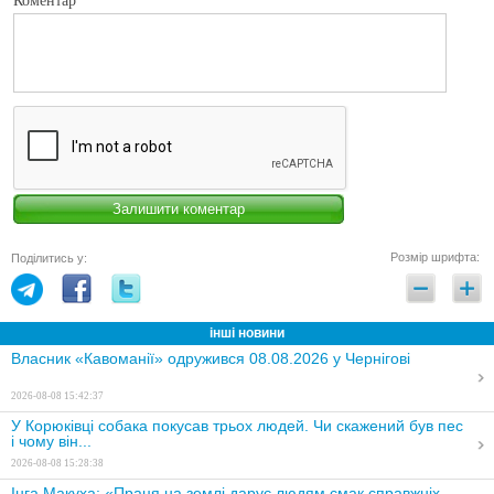
Коментар
Розмір шрифта:
Поділитись у:
інші новини
Власник «Кавоманії» одружився 08.08.2026 у Чернігові
2026-08-08 15:42:37
У Корюківці собака покусав трьох людей. Чи скажений був пес
і чому він...
2026-08-08 15:28:38
Інга Макуха: «Праця на землі дарує людям смак справжніх