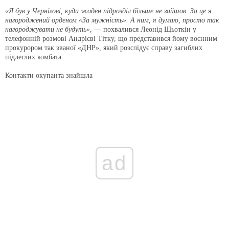
«Я був у Чернігові, куди жоден підрозділ більше не зайшов. За це я
нагороджений орденом «За мужність». А ним, я думаю, просто так
нагороджувати не будуть»
, — похвалився Леонід Щьоткін у
телефонній розмові Андрієві Тітку, що представився йому воєнним
прокурором так званої «ДНР», який розслідує справу загиблих
підлеглих комбата.
Контакти окупанта знайшла
ad