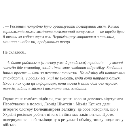
. — Росіянам потрібно було організувати повітряний міст. Кілька
вертольотів могли замінити логістичний ланцюжок — не треба було
б тягти за собою через всю Чернігівщину заправники з пальним,
машини з набоями, продуктами тощо
.
Не склалося…
— Є давня радянська (а тепер уже й російська) традиція — у колоні
завжди йде командир, який чітко знає завдання підрозділу. Завдання
інших просте — йти за першими танками. На відміну від натовських
стандартів, у росіян всі інші не знають, куди вони направляються.
Якби в них була ця інформація, вони могли б піти далі без перших
танків, зайти в місто і виконати своє завдання.
Однак танк комбата підбили, тож решті колони довелось відступити.
Перебуваючи в полоні, Леонід Щьоткін і Міхаіл Куліков дали
інтерв’ю блогеру
Володимирові Золкіну
, де обоє говорили, що в
Україні росіянам робити нічого і війна має закінчитися. Проте,
повернувшись на батьківщину в результаті обміну, знову подалися у
військо.