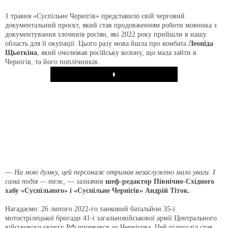
1 травня «Суспільне Чернігів» представило свій черговий
документальний проєкт, який став продовженням роботи мовника з
документування злочинів росіян, які 2022 року прийшли в нашу
область для її окупації. Цього разу мова йшла про комбата
Леоніда
Щьоткіна
, який очолював російську колону, що мала зайти в
Чернігів, та його поплічників.
Play
—
На мою думку, цей персонаж отримав незаслужено мало уваги. І
сама подія — теж,
— зазначив
шеф-редактор Північно-Східного
хабу «Суспільного» і «Суспільне Чернігів» Андрій Тіток.
Нагадаємо: 26 лютого 2022-го танковий батальйон 35-ї
мотострілецької бригади 41-ї загальновійськової армії Центрального
військового округу РФ прорвався до Чернігова. Цей підрозділ став