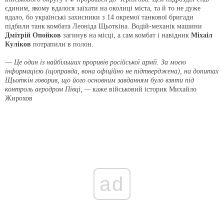
єдиним, якому вдалося заїхати на околиці міста, та й то не дуже
вдало, бо українські захисники з 14 окремої танкової бригади
підбили танк комбата Леоніда Щьоткіна. Водій-механік машини
Дмітрій Опойков
загинув на місці, а сам комбат і навідник
Міхаіл
Куліков
потрапили в полон.
—
Це один із найбільших проривів російської армії. За моєю
інформацією (щоправда, вона офіційно не підтверджена), на допитах
Щьоткін говорив, що його основним завданням було взяти під
контроль аеродром Півці, —
каже військовий історик Михайло
Жирохов
ad