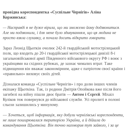
провідна кореспондентка «Суспільне Чернігів» Аліна
Коржинська:
— Насправді я не дуже вірила, що ми зможемо йому додзвонитися.
Але ми подзвонили, і для мене було здивуванням, що ця людина не
просто взяла слухавку, а почала досить відкрито говорити.
Зараз Леонід Щьоткін очолює 242-й гвардійський мотострілецький
полк, що входить до 20-ї гвардійської мотострілецької дивізії 8-ї
загальновійськової армії Південного військового округу РФ і воює з
українцями на східних рубежах, де зазнає чималих втрат. Таке
підвищення він вважає закономірним, адже є патріотом своєї країни і
«правильно» виховує своїх дітей.
Дізналася команда «Суспільне Чернігів» і про долю інших членів
екіпажу Щьоткіна. Так, із родини Дмітрія Опойкова вже після його
загибелі на війну пішли двоє братів —
Антом і Сєргєй
. Міхаіл
Куліков теж повернувся до військової служби. Усі пролиті в полоні
сльози залишились у минулому.
—
Хочеться, щоб інформація, яку добули чернігівські кореспонденти,
не лише поширювалася територією України, а й дійшла до
командування Щьоткіна. Він точно наговорив тут зайвого, і за це