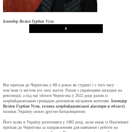
Іскендер Велієв Гурбан Угли
Play
Він приїхав до Чернігова у 80-х роках як студент і з того часу
пов’язав із містом усе своє життя. Разом з українцями виходив на
революції, а під час облоги Чернігова у 2022 році разом із
азербайджанською громадою допомагав місцевим жителям.
Іскендер
Велієв Гурбан Угли,
голова азербайджанської діаспори в області
,
називає Україну своєю другою Батьківщиною.
Його шлях в Україну розпочався у 1985 році, коли юнак із Нахічевані
приїхав до Чернігова за направленням для навчання і роботи на