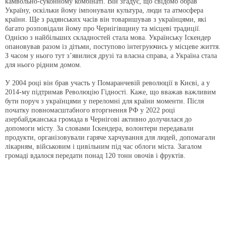
камвольно-суконному комбінаті. Він згадує, що свідомо обрав
Україну, оскільки йому імпонували культура, люди та атмосфера
країни. Ще з радянських часів він товаришував з українцями, які
багато розповідали йому про Чернігівщину та місцеві традиції.
Однією з найбільших складностей стала мова. Українську Іскендер
опановував разом із дітьми, поступово інтегруючись у місцеве життя.
З часом у нього тут з’явилися друзі та власна справа, а Україна стала
для нього рідним домом.
У 2004 році він брав участь у Помаранчевій революції в Києві, а у
2014-му підтримав Революцію Гідності. Каже, що вважав важливим
бути поруч з українцями у переломні для країни моменти. Після
початку повномасштабного вторгнення РФ у 2022 році
азербайджанська громада в Чернігові активно долучилася до
допомоги місту. За словами Іскендера, волонтери передавали
продукти, організовували гаряче харчування для людей, допомагали
лікарням, військовим і цивільним під час облоги міста. Загалом
громаді вдалося передати понад 120 тонн овочів і фруктів.