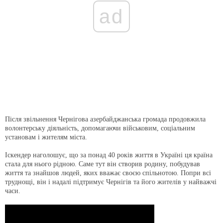
ad
Після звільнення Чернігова азербайджанська громада продовжила
волонтерську діяльність, допомагаючи військовим, соціальним
установам і жителям міста.
Іскендер наголошує, що за понад 40 років життя в Україні ця країна
стала для нього рідною. Саме тут він створив родину, побудував
життя та знайшов людей, яких вважає своєю спільнотою. Попри всі
труднощі, він і надалі підтримує Чернігів та його жителів у найважчі
часи.