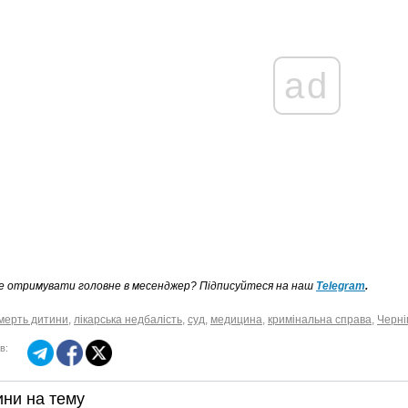
ad
е отримувати головне в месенджер? Підписуйтеся на наш
Telegram
.
мерть дитини
,
лікарська недбалість
,
суд
,
медицина
,
кримінальна справа
,
Черні
в:
ни на тему