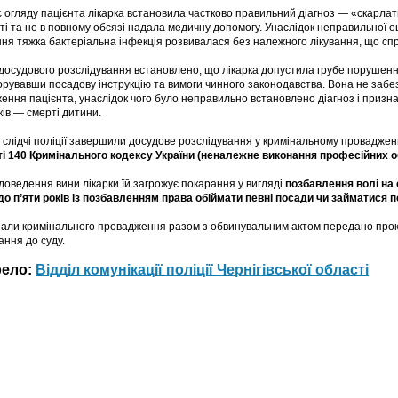
с огляду пацієнта лікарка встановила частково правильний діагноз — «скарла
ті та не в повному обсязі надала медичну допомогу. Унаслідок неправильної о
ння тяжка бактеріальна інфекція розвивалася без належного лікування, що сп
 досудового розслідування встановлено, що лікарка допустила грубе порушен
орувавши посадову інструкцію та вимоги чинного законодавства. Вона не забе
ення пацієнта, унаслідок чого було неправильно встановлено діагноз і призн
ків — смерті дитини.
 слідчі поліції завершили досудове розслідування у кримінальному проваджен
ті 140 Кримінального кодексу України (неналежне виконання професійних о
 доведення вини лікарки їй загрожує покарання у вигляді
позбавлення волі на 
до п’яти років із позбавленням права обіймати певні посади чи займатися п
али кримінального провадження разом з обвинувальним актом передано прок
ання до суду.
рело:
Відділ комунікації поліції Чернігівської області