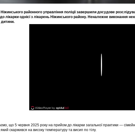
 Ніжинського районного управління поліції завершили досудове розсліду
до лікарки однієї з лікарень Ніжинського району. Неналежне виконання не
 дитини.
Play
ємо, що 5 червня 2025 року на прийом до лікарки загальної практики — сімей
 який скаржився на високу температуру та висип по тілу.