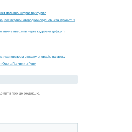
хист паливної інфраструктури?
ва, посмертно нагородили орденом «За мужність»
і важче вивозити через кадровий дефіцит і
лук, яка пережила складну операцію на мозку
ія Олега Панчохи з Ріпок
ідомити про це редакцію.