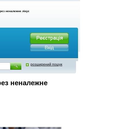
ерез неналежне лікування помер 12-річний хлопчик
розширений пошук
рез неналежне