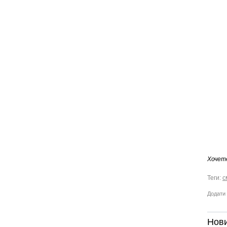
Хочет
Теги:
с
Додати 
Нови