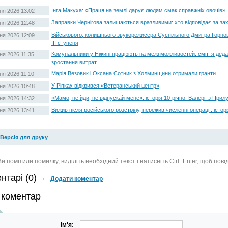
Інга Макуха: «Праця на землі дарує людям смак справжніх овочів»
ня 2026 13:02
Заправки Чернігова залишаються вразливими: хто відповідає за за
ня 2026 12:48
Військового, колишнього звукорежисера Суспільного Дмитра Горно
ня 2026 12:09
ІІІ ступеня
Комунальники у Ніжині працюють на межі можливостей: сміття дедал
ня 2026 11:35
зростання витрат
Марія Везовик і Оксана Сотник з Холминщини отримали гранти
ня 2026 11:10
У Ріпках відкрився «Ветеранський центр»
ня 2026 10:48
«Мамо, не йди, не відпускай мене»: історія 10-річної Валерії з При
ня 2026 14:32
Вижив після російського розстрілу, пережив численні операції: істор
ня 2026 13:41
Версія для друку
и помітили помилку, виділіть необхідний текст і натисніть Ctrl+Enter, щоб пов
нтарі (0)
Додати коментар
 коментар
Ім'я: