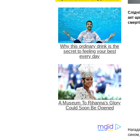
Слідчі
акт що
смерті
Нагада
сином,