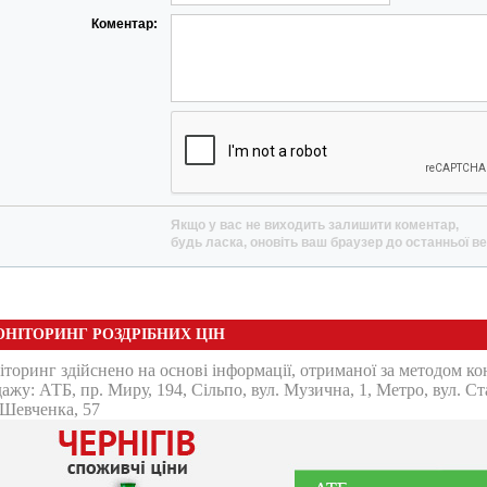
Коментар:
Якщо у вас не виходить залишити коментар,
будь ласка, оновіть ваш браузер до останньої ве