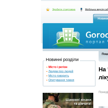
Зробити стартовою
Мобільна версія са
Новин
Пош
Новинні розділи
Місто і регіон
На 
Людям про людей
Місто говорить
лі
Опитування тижня
Понеді