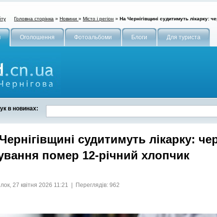
Головна сторінка
»
Новини
»
Місто і регіон
»
На Чернігівщині судитимуть лікарку: ч
йту
и
Оголошення
Фотоальбоми
Блоги
Для туриста
ук в новинах:
Чернігівщині судитимуть лікарку: че
кування помер 12-річний хлопчик
лок, 27 квітня 2026 11:21 | Переглядів: 962