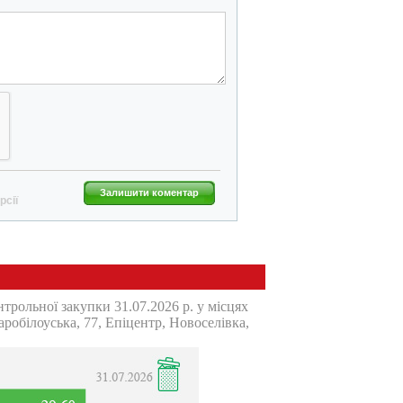
Залишити коментар
рсії