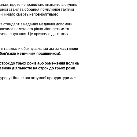
тина», проте неправильно визначила ступінь
цінки стану та обрання помилкової тактики
ричинило смерть неповнолітнього.
ня стандартів надання медичної допомоги,
зпечила належного рівня діагностики та
ачено лікування. Це призвело до тяжких
ні та склали обвинувальний акт за
частиною
бов’язків медичним працівником).
строк до трьох років або обмеження волі на
евною діяльністю на строк до трьох років.
урору Ніжинської окружної прокуратури для