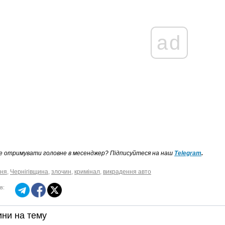
ad
е отримувати головне в месенджер? Підписуйтеся на наш
Telegram
.
чня
,
Чернігівщина
,
злочин
,
кримінал
,
викрадення авто
в:
ни на тему