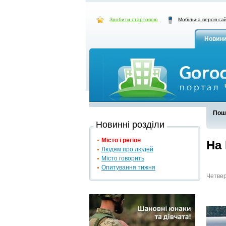
Зробити стартовою
Мобільна версія са
Новин
Пош
Новинні розділи
Місто і регіон
На
Людям про людей
Місто говорить
Опитування тижня
Четвер