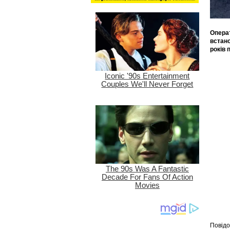
Операт
встано
років 
Повідо