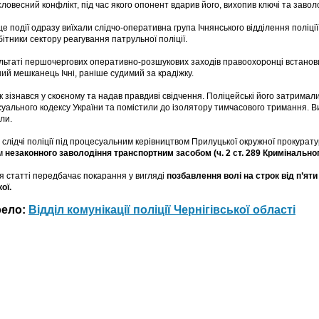
словесний конфлікт, під час якого опонент вдарив його, вихопив ключі та заво
це події одразу виїхали слідчо-оперативна група Ічнянського відділення поліції
бітники сектору реагування патрульної поліції.
льтаті першочергових оперативно-розшукових заходів правоохоронці встанови
ний мешканець Ічні, раніше судимий за крадіжку.
к зізнався у скоєному та надав правдиві свідчення. Поліцейські його затримал
уального кодексу України та помістили до ізолятору тимчасового тримання. 
ли.
 слідчі поліції під процесуальним керівництвом Прилуцької окружної прокурат
м
незаконного заволодіння транспортним засобом (ч. 2 ст. 289 Кримінальног
я статті передбачає покарання у вигляді
позбавлення волі на строк від п’ят
ої.
рело:
Відділ комунікації поліції Чернігівської області