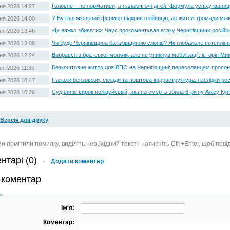
Головне – не нормативи, а палаючі очі дітей: формула успіху івани
ня 2026 14:27
У Бутівці місцевий фермер відкрив олійницю, де жителі громади мо
ня 2026 14:00
«Їх важко збивати»: Чаус прокоментував атаку Чернігівщини росій
ня 2026 13:46
Чи буде Чернігівщина батьківщиною слонів? Як глобальне потеплін
ня 2026 13:08
Вибрався з братської могили, але не уникнув мобілізації: історія Ми
ня 2026 12:24
Безкоштовне житло для ВПО на Чернігівщині: переселенцям пропону
ня 2026 11:35
Палали бензовози, склади та поштова інфраструктура: наслідки росі
ня 2026 10:47
Суд виніс вирок поліцейській, яка на смерть збила 6-річну Алісу Ку
ня 2026 10:26
Версія для друку
и помітили помилку, виділіть необхідний текст і натисніть Ctrl+Enter, щоб пов
нтарі (0)
Додати коментар
 коментар
Ім'я:
Коментар: