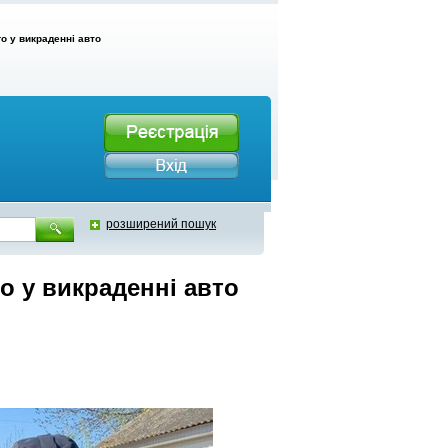
о у викраденні авто
розширений пошук
о у викраденні авто