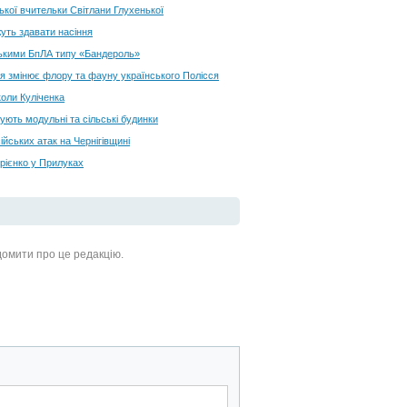
цької вчительки Світлани Глухенької
жуть здавати насіння
ськими БпЛА типу «Бандероль»
ня змінює флору та фауну українського Полісся
коли Куліченка
ють модульні та сільські будинки
йських атак на Чернігівщині
прієнко у Прилуках
ідомити про це редакцію.