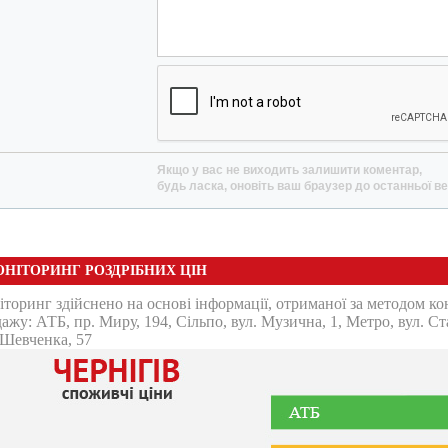
Якщо у вас не виходить залишити коментар,
будь ласка, оновіть ваш браузер до останньої ве