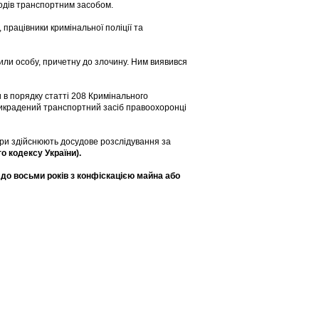
лодів транспортним засобом.
, працівники кримінальної поліції та
ли особу, причетну до злочину. Ним виявився
и в порядку статті 208 Кримінального
Викрадений транспортний засіб правоохоронці
ури здійснюють досудове розслідування за
о кодексу України).
и до восьми років з конфіскацією майна або