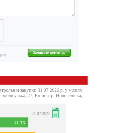
Залишити коментар
рсії