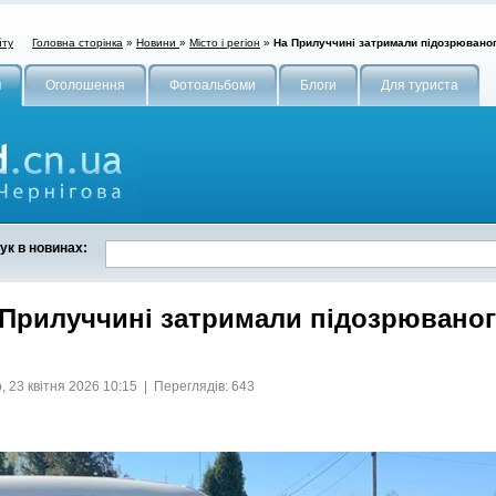
Головна сторінка
»
Новини
»
Місто і регіон
»
На Прилуччині затримали підозрюваног
йту
и
Оголошення
Фотоальбоми
Блоги
Для туриста
ук в новинах:
 Прилуччині затримали підозрюваног
, 23 квітня 2026 10:15 | Переглядів: 643