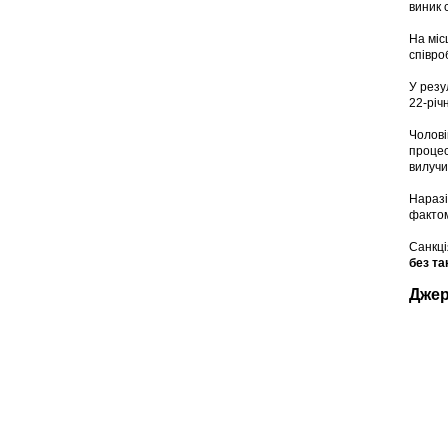
виник 
На міс
співро
У резу
22-річ
Чолові
процес
вилучи
Наразі
факто
Санкці
без так
Дже