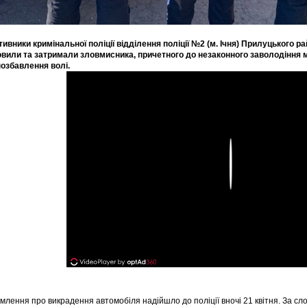
ивники кримінальної поліції відділення поліції №2 (м. Ічня) Прилуцького ра
вили та затримали зловмисника, причетного до незаконного заволодіння 
позбавлення волі.
Play
млення про викрадення автомобіля надійшло до поліції вночі 21 квітня. За сл