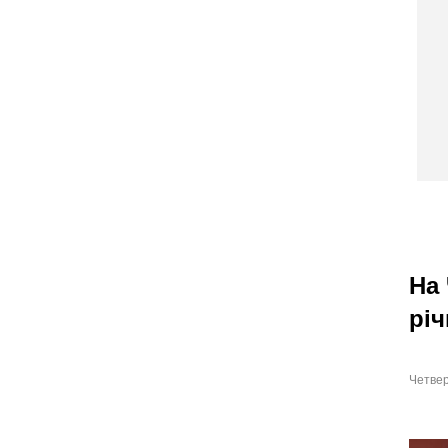
На 
річ
Четвер