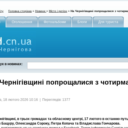
Головна сторінка
»
Новини
»
Місто і регіон
»
На Чернігівщині попрощалися з чотирм
йту
и
Оголошення
Фотоальбоми
Блоги
Для туриста
ук в новинах:
 Чернігівщині попрощалися з чотирм
, 18 лютого 2026 10:16 | Переглядів: 1377
нігівщині, в трьох громадах та обласному центрі, 17 лютого в останню пут
 Бацуру, Олександра Сороку, Петра Копача та Владислава Гончарова.