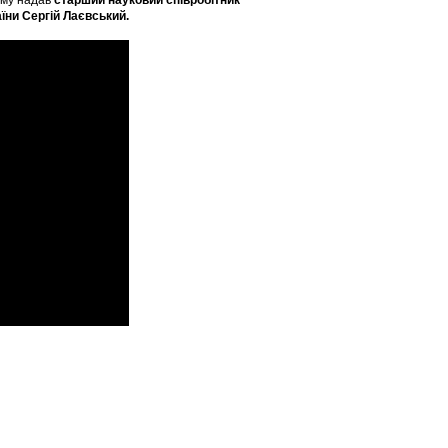
ому надав
старший науковий співробітник
їни Сергій Лаєвський.