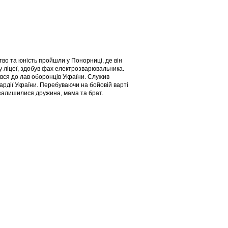
во та юність пройшли у Понорниці, де він
 ліцеї, здобув фах електрозварювальника.
вся до лав оборонців України. Служив
ардії України. Перебуваючи на бойовій варті
 залишилися дружина, мама та брат.