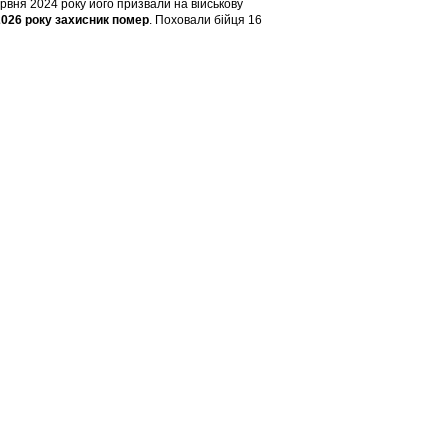
рвня 2024 року його призвали на військову
2026 року захисник помер
. Поховали бійця 16