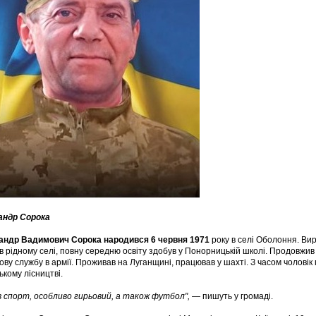
андр Сорока
андр Вадимович Сорока народився 6 червня 1971
року в селі Оболоння. Вирі
в рідному селі, повну середню освіту здобув у Понорницькій школі. Продовжив
ову службу в армії. Проживав на Луганщині, працював у шахті. З часом чолові
ькому лісництві.
 спорт, особливо гирьовий, а також футбол",
— пишуть у громаді.