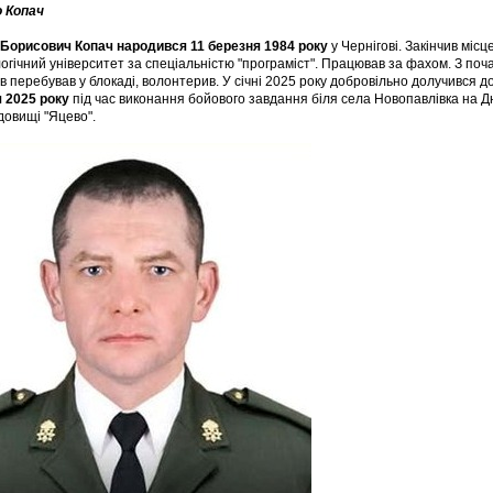
 Копач
Борисович Копач народився 11 березня 1984 року
у Чернігові. Закінчив міс
огічний університет за спеціальністю "програміст". Працював за фахом. З по
ів перебував у блокаді, волонтерив. У січні 2025 року добровільно долучився 
 2025 року
під час виконання бойового завдання біля села Новопавлівка на Д
довищі "Яцево".