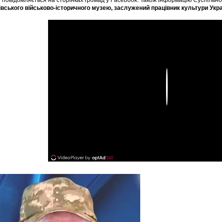
 повідомляється на сторінках громад у Facebook. Також інформацію Суспільн
івського військово-історичного музею, заслужений працівник культури Укра
Play