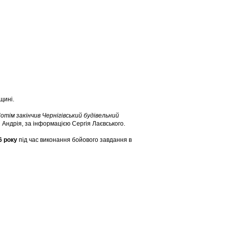
щині.
. Потім закінчив Чернігівський будівельний
і Андрія, за інформацією Сергія Лаєвського.
6 року
під час виконання бойового завдання в