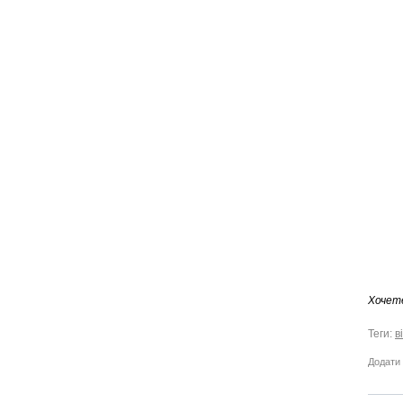
Хочет
Теги:
в
Додати 