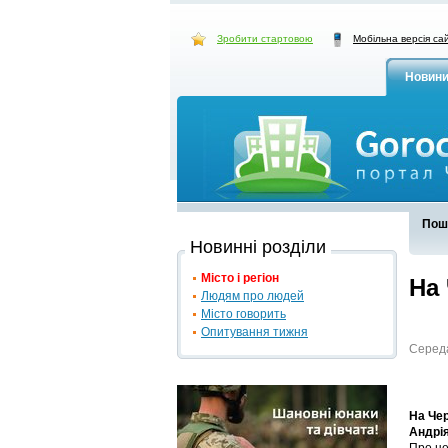
Зробити стартовою
Мобільна версія са
Новин
Пош
Новинні розділи
Місто і регіон
На
Людям про людей
Місто говорить
Опитування тижня
Середа
На Чер
Андрія