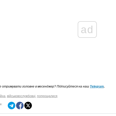
ad
е отримувати головне в месенджер? Підписуйтеся на наш
Telegram
.
ійна
,
військовослужбовці
,
попрощалися
в: