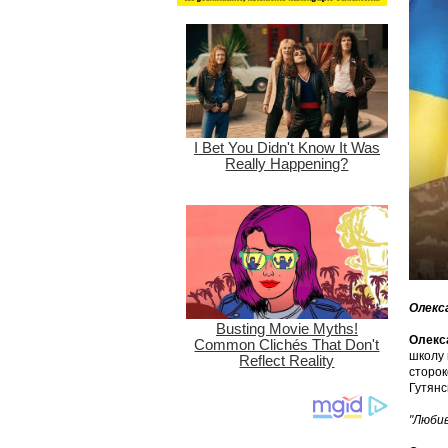
Олекс
Олекс
школу 
сторок
Гутянс
"Любив