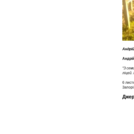
Андрі
Андрій
"З сем
ліцей.
6 лист
Запорі
Дже