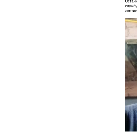
Останн
службу
лютого