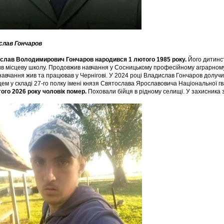
слав Гончаров
слав Володимирович Гончаров народився 1 лютого 1985 року.
Його дитинст
ив місцеву школу. Продовжив навчання у Сосницькому професійному аграрному
навчання жив та працював у Чернігові. У 2024 році Владислав Гончаров долучи
цем у складі 27-го полку імені князя Святослава Ярославовича Національної гв
ого 2026 року чоловік помер.
Поховали бійця в рідному селищі. У захисника