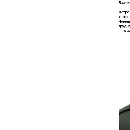
Петро
Петро 
технол
Черніг
грудня
на кла