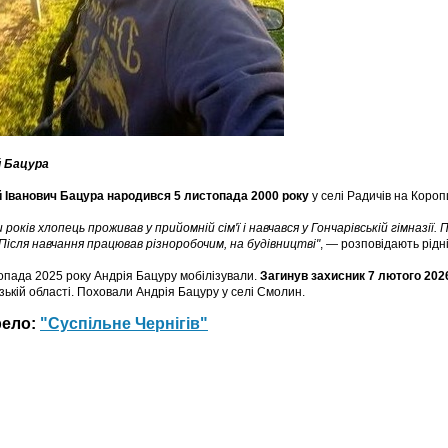
й Бацура
 Іванович Бацура народився 5 листопада 2000 року
у селі Радичів на Короп
и років хлопець проживав у прийомній сім'ї і навчався у Гончарівській гімназії
 Після навчання працював різноробочим, на будівництві"
, — розповідають рідн
опада 2025 року Андрія Бацуру мобілізували.
Загинув захисник 7 лютого 202
зькій області. Поховали Андрія Бацуру у селі Смолин.
рело:
"Суспільне Чернігів"