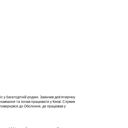
с у багатодітній родині. Закінчив дев’ятирічну
 навчання та почав працювати у Києві. Служив
к повернувся до Оболоння, де працював у