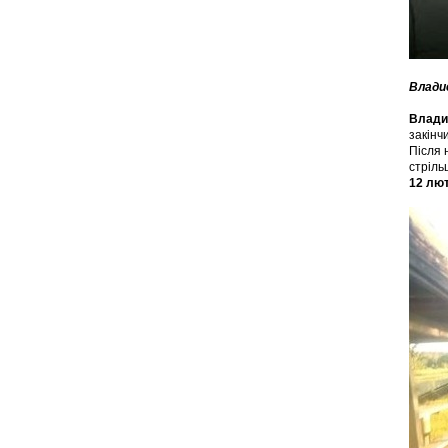
Влади
Влади
закінч
Після 
стріль
12 лют