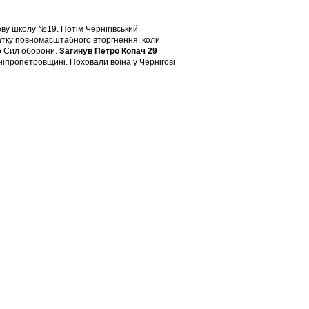
цеву школу №19. Потім Чернігівський
чатку повномасштабного вторгнення, коли
до Сил оборони.
Загинув Петро Копач 29
ніпропетровщині. Поховали воїна у Чернігові