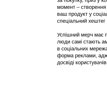
за покупку, приз у 
момент – створення
ваш продукт у соці
спеціальний хештег
Успішний мерч має п
люди самі стають а
в соціальних мереж
форма реклами, адж
досвіді користувачів