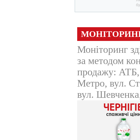
Як
бу