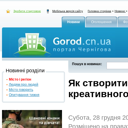
Зробити стартовою
Головна сторінка
»
Новини
Мобільна версія сайту
Новини
Оголошення
Фо
Пошук в новинах:
Новинні розділи
Місто і регіон
Як створити
Людям про людей
Місто говорить
креативног
Опитування тижня
Субота, 28 грудня 2
Розміщено на права