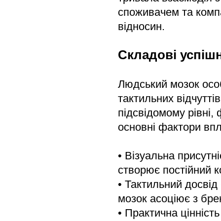
споживачем та комп
відносин.
Складові успіш
Людський мозок особ
тактильних відчутті
підсвідомому рівні,
основні фактори впл
• Візуальна присутн
створює постійний ко
• Тактильний досвід 
мозок асоціює з бре
• Практична цінніст