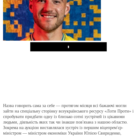
Play
Назва говорить сама за се­бе — протягом місяця всі бажаю­чі могли
зайти на спеціальну сто­рінку всеукраїнського ресурсу «Лоти Проти» і
спро­бувати придбати од­ну із близько сотні зу­стрічей із цікавими
людьми, діяльність яких так чи інакше пов'язана з нашою областю.
Зокрема на аукціон виставля­лася зустріч із пер­шим віцепрем'єр-
міністром — міні­стром економіки України Юлією Свириденко,