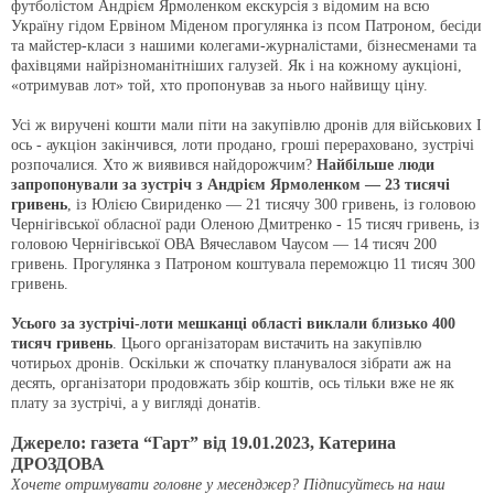
футбо­лістом Андрієм Яр­моленком екскур­сія з відомим на всю
Україну гідом Ервіном Міденом про­гулянка із псом Па­троном, бесіди
та майстер-класи з нашими колегами-журналістами, бізнесменами та
фахівцями найрізноманітніших галузей. Як і на кожному аукціоні,
«отримував лот» той, хто пропо­нував за нього найвищу ціну.
Усі ж виручені кошти мали піти на заку­півлю дронів для військових І
ось - аукціон закінчився, лоти прода­но, гроші перераховано, зустрі­чі
розпочалися. Хто ж виявився найдорожчим?
Найбільше люди
запропонували за зустріч з Андрієм Ярмоленком — 23 тися­чі
гривень
, із Юлією Свириденко — 21 тисячу 300 гривень, із головою
Чернігівської обласної ради Оленою Дмитренко - 15 тисяч гривень, із
головою Чер­нігівської ОВА Вячеславом Ча­усом — 14 тисяч 200
гривень. Прогулянка з Патроном кошту­вала переможцю 11 тисяч 300
гривень.
Усього за зустрічі-лоти меш­канці області виклали близько 400
тисяч гривень
. Цього орга­нізаторам вистачить на закупів­лю
чотирьох дронів. Оскільки ж спочатку планувалося зібрати аж на
десять, організатори продов­жать збір коштів, ось тільки вже не як
плату за зустрічі, а у вигля­ді донатів.
Джерело: газета “Гарт” від 19.01.2023, Катерина
ДРОЗДОВА
Хочете отримувати головне у месенджер? Підписуйтесь на наш