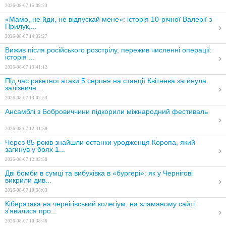
2026-08-07 15:09:23
«Мамо, не йди, не відпускай мене»: історія 10-річної Валерії з
Прилук,...
2026-08-07 14:32:27
Вижив після російського розстрілу, пережив численні операції:
історія ...
2026-08-07 13:41:12
Під час ракетної атаки 5 серпня на станції Квітнева загинула
залізничн...
2026-08-07 13:02:53
Ансамблі з Бобровиччини підкорили міжнародний фестиваль
2026-08-07 12:41:58
Через 85 років знайшли останки уродженця Коропа, який
загинув у боях 1...
2026-08-07 12:03:58
Дві бомби в сумці та вибухівка в «бургері»: як у Чернігові
викрили див...
2026-08-07 10:58:03
Кібератака на чернігівський колегіум: на зламаному сайті
з’явилися про...
2026-08-07 10:38:46