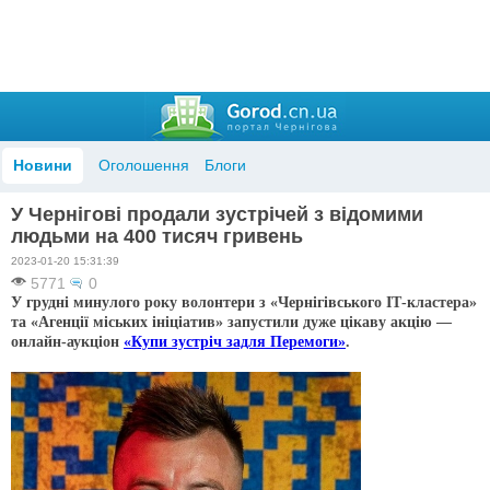
Новини
Оголошення
Блоги
У Чернігові продали зустрічей з відомими
людьми на 400 тисяч гривень
2023-01-20 15:31:39
5771
0
У грудні минулого року волонтери з «Чернігівського ІТ-кластера»
та «Агенції місь­ких ініціатив» запустили ду­же цікаву акцію —
онлайн-аукціон
«Купи зустріч задля Пере­моги»
.