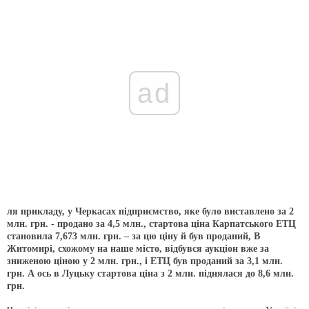
ad
ля прикладу, у Черкасах підприємство, яке було виставлено за 2
млн. грн. - продано за 4,5 млн., стартова ціна Карпатського ЕТЦ
становила 7,673 млн. грн. – за цю ціну й був проданий, В
Житомирі, схожому на наше місто, відбувся аукціон вже за
зниженою ціною у 2 млн. грн., і ЕТЦ був проданий за 3,1 млн.
грн. А ось в Луцьку стартова ціна з 2 млн. піднялася до 8,6 млн.
грн.