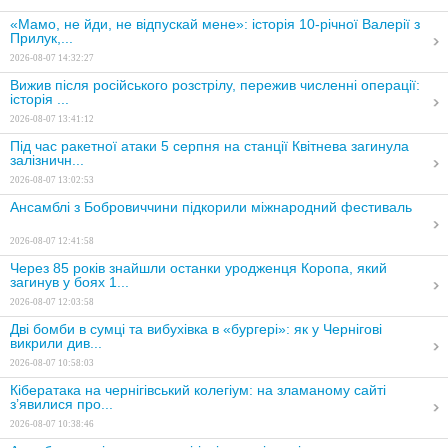
«Мамо, не йди, не відпускай мене»: історія 10-річної Валерії з
Прилук,...
2026-08-07 14:32:27
Вижив після російського розстрілу, пережив численні операції:
історія ...
2026-08-07 13:41:12
Під час ракетної атаки 5 серпня на станції Квітнева загинула
залізничн...
2026-08-07 13:02:53
Ансамблі з Бобровиччини підкорили міжнародний фестиваль
2026-08-07 12:41:58
Через 85 років знайшли останки уродженця Коропа, який
загинув у боях 1...
2026-08-07 12:03:58
Дві бомби в сумці та вибухівка в «бургері»: як у Чернігові
викрили див...
2026-08-07 10:58:03
Кібератака на чернігівський колегіум: на зламаному сайті
з’явилися про...
2026-08-07 10:38:46