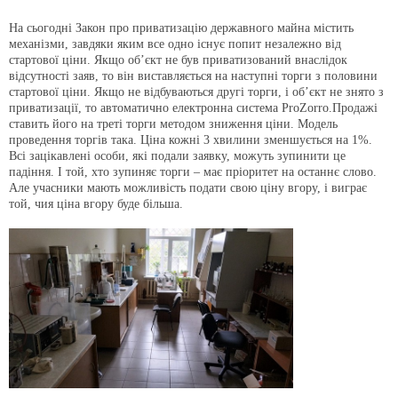
На сьогодні Закон про приватизацію державного майна містить
механізми, завдяки яким все одно існує попит незалежно від
стартової ціни. Якщо об’єкт не був приватизований внаслідок
відсутності заяв, то він виставляється на наступні торги з половини
стартової ціни. Якщо не відбуваються другі торги, і об’єкт не знято з
приватизації, то автоматично електронна система ProZorro.Продажі
ставить його на треті торги методом зниження ціни. Модель
проведення торгів така. Ціна кожні 3 хвилини зменшується на 1%.
Всі зацікавлені особи, які подали заявку, можуть зупинити це
падіння. І той, хто зупиняє торги – має пріоритет на останнє слово.
Але учасники мають можливість подати свою ціну вгору, і виграє
той, чия ціна вгору буде більша.