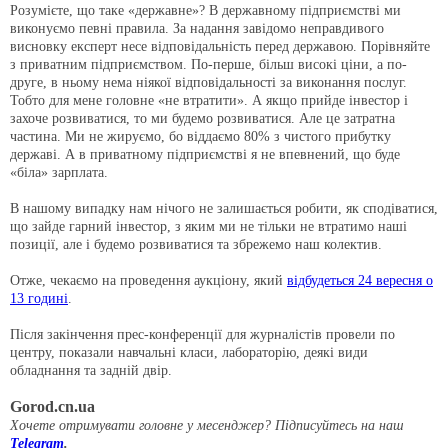
Розумієте, що таке «державне»? В державному підприємстві ми
виконуємо певні правила. За надання завідомо неправдивого
висновку експерт несе відповідальність перед державою. Порівняйте
з приватним підприємством. По-перше, більш високі ціни, а по-
друге, в ньому нема ніякої відповідальності за виконання послуг.
Тобто для мене головне «не втратити». А якщо прийде інвестор і
захоче розвиватися, то ми будемо розвиватися. Але це затратна
частина. Ми не жируємо, бо віддаємо 80% з чистого прибутку
державі. А в приватному підприємстві я не впевнений, що буде
«біла» зарплата.
В нашому випадку нам нічого не залишається робити, як сподіватися,
що зайде гарний інвестор, з яким ми не тільки не втратимо наші
позиції, але і будемо розвиватися та збрежемо наш колектив.
Отже, чекаємо на проведення аукціону, який
відбудеться 24 вересня о
13 годині
.
Після закінчення прес-конференції для журналістів провели по
центру, показали навчальні класи, лабораторію, деякі види
обладнання та задній двір.
Gorod.cn.ua
Хочете отримувати головне у месенджер? Підписуйтесь на наш
Telegram
.