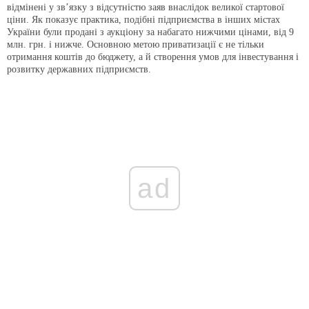
відмінені у зв’язку з відсутністю заяв внаслідок великої стартової
ціни. Як показує практика, подібні підприємства в інших містах
України були продані з аукціону за набагато нижчими цінами, від 9
млн. грн. і нижче. Основною метою приватизації є не тільки
отримання коштів до бюджету, а й створення умов для інвестування і
розвитку державних підприємств.
ad