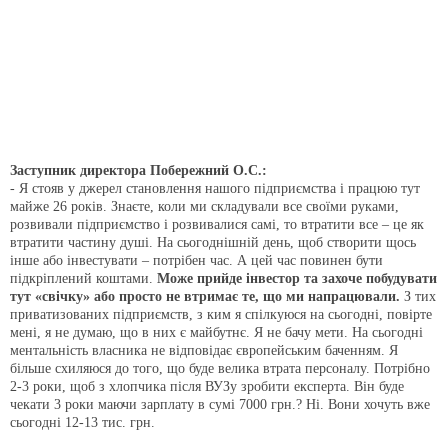
Заступник директора Побережний О.С.:
- Я стояв у джерел становлення нашого підприємства і працюю тут
майже 26 років. Знаєте, коли ми складували все своїми руками,
розвивали підприємство і розвивалися самі, то втратити все – це як
втратити частину душі. На сьогоднішній день, щоб створити щось
інше або інвестувати – потрібен час. А цей час повинен бути
підкріплений коштами.
Може прийде інвестор та захоче побудувати
тут «свічку» або просто не втримає те, що ми напрацювали.
З тих
приватизованих підприємств, з ким я спілкуюся на сьогодні, повірте
мені, я не думаю, що в них є майбутнє. Я не бачу мети. На сьогодні
ментальність власника не відповідає європейським баченням. Я
більше схиляюся до того, що буде велика втрата персоналу. Потрібно
2-3 роки, щоб з хлопчика після ВУЗу зробити експерта. Він буде
чекати 3 роки маючи зарплату в сумі 7000 грн.? Ні. Вони хочуть вже
сьогодні 12-13 тис. грн.