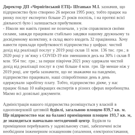
Директор ДП «Чернігівський ЕТЦ» Штанько М.І.
зазначив, що
підприємство було створено 26 вересня 1995 року, тобто працює на
ринку послуг експертиз більше 25 років поспіль, і на протязі всієї
діяльності було і залишається прибутковим.
- Ніколи ми навіть гривні не позичали, з усім справлялися своїми
силами, завжди працювали стабільно завдяки нашому дружньому та
досвідченому колективу, в склад якого входить 32 працівника. Хочу
навести приклади прибутковості підприємства у цифрах: чистий
дохід від реалізації послуг у 2019 році склав 11 млн. 136 тис. грн.; в
2020 році у зв’язку з COVID-19 він зменшився десь на 30% і склав 8
млн. 954 тис. грн.; за перше півріччя 2021 року одержали чистий
дохід від реалізації послуг в сумі більше 4 млн. грн. Це менше ніж у
2019 році, але треба зазначити, що не зважаючи на пандемію,
підприємство працювало, наші співробітники день в день
одержували заробітну плату. Тобто, підприємство діюче, у нас
працює більш 10 найкращих експертів в різних сферах виробництва.
Маємо всі дозвільні документи.
Адміністрація нашого підприємства розміщується у власній в
одноповерховій цегляній
будівлі, загальною площею 839,7 кв. м.
Ще підприємство має на балансі приміщення площею 193,7 кв. м,
де знаходиться навчально-методичний центр
. Будівля та
приміщення перебувають у задовільному стані, забезпечені всім
необхідним інженерним оснащенням (опалення, електропостачання,