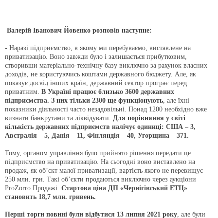
Валерій Іванович Йовенко розповів наступне:
- Наразі підприємство, в якому ми перебуваємо, виставлене на
приватизацію. Воно завжди було і залишається прибутковим,
створивши матеріально-технічну базу виключно за рахунок власних
доходів, не користуючись коштами державного бюджету. Але, як
показує досвід інших країн, державний сектор програє перед
приватним.
В Україні працює близько 3600 державних
підприємства. З них тільки 2300 ще функціонують
, але їхні
показники діяльності часто незадовільні. Понад 1200 необхідно вже
визнати банкрутами та ліквідувати.
Для порівняння у світі
кількість державних підприємств налічує одиниці: США – 3,
Австралія – 5, Данія – 11, Фінляндія – 40, Угорщина – 371.
Тому, органом управління було прийнято рішення передати це
підприємство на приватизацію. На сьогодні воно виставлено на
продаж, як об’єкт малої приватизації, вартість якого не перевищує
250 млн. грн. Такі об’єкти продаються виключно через аукціони
ProZorro.Продажі.
Стартова ціна ДП «Чернігівський ЕТЦ»
становить 18,7 млн. гривень.
Перші торги повині були відбутися 13 липня 2021 року
, але були