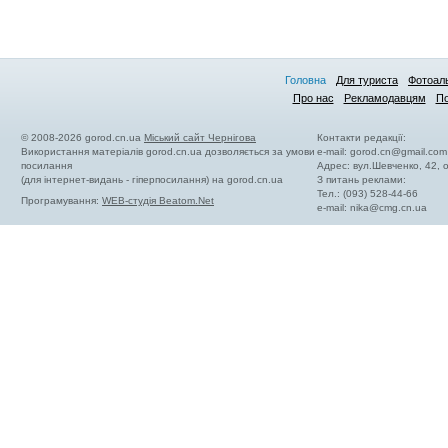
Головна
Для туриста
Фотоал
Про нас
Рекламодавцям
По
© 2008-2026 gorod.cn.ua
Міський сайт Чернігова
Контакти редакції:
Використання матеріалів gorod.cn.ua дозволяється за умови
e-mail:
gorod.cn@gmail.com
посилання
Адрес: вул.Шевченко, 42,
(для інтернет-видань - гіперпосилання) на gorod.cn.ua
З питань реклами:
Тел.: (093) 528-44-66
Програмування:
WEB-студія Beatom.Net
e-mail:
nika@cmg.cn.ua