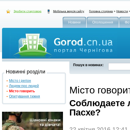
Зробити стартовою
Головна сторінка
»
Новости
Мобільна версія сайту
Новини
Оголошення
Фо
Пошук в новинах:
Новинні розділи
Місто і регіон
Людям про людей
Місто говори
Місто говорить
Опитування тижня
Соблюдаете л
Пасхе?
22 квітня 2016 12:41