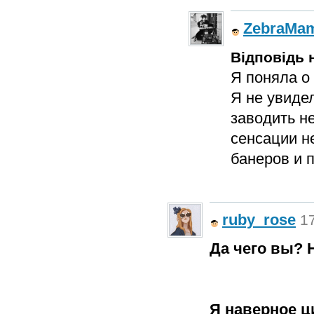
ZebraMa
Відповідь н
Я поняла о
Я не увиде
заводить не
сенсации н
банеров и п
ruby_rose
17
Да чего вы? Н
Я наверное ц