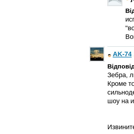
Ві
ис
"в
Во
AK-74
Відповід
Зебра, л
Кроме т
сильнод
шоу на и
Извините