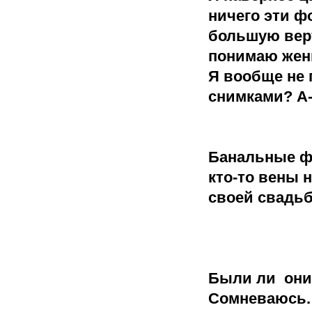
ничего эти ф
большую веру
понимаю жени
Я вообще не 
снимками? А-
Банальные фр
кто-то вены 
своей свадьб
Были ли они 
Сомневаюсь.