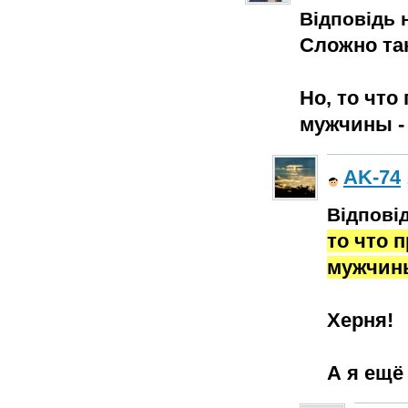
Відповідь н
Сложно так
Но, то что
мужчины -
AK-74
Відповід
то что 
мужчины
Херня!
А я ещё