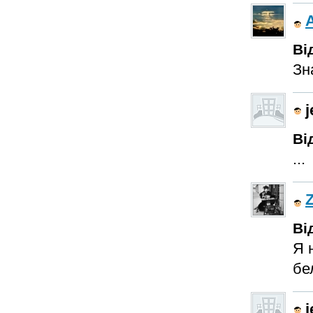
Ві
Зн
j
Ві
...
Ві
Я 
бе
j