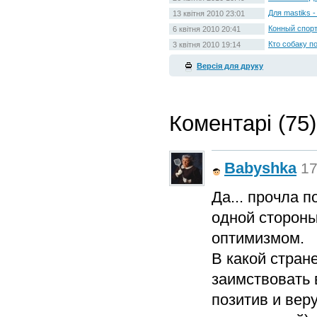
Для mastiks -
13 квітня 2010 23:01
Конный спорт
6 квітня 2010 20:41
Кто собаку п
3 квітня 2010 19:14
Версія для друку
Коментарі (75)
Babyshka
17
Да... прочла п
одной стороны
оптимизмом.
В какой стран
заимствовать 
позитив и вер