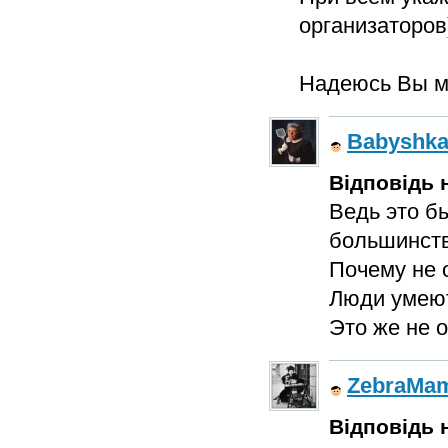
организаторов)
Надеюсь Вы ме
Babyshk
Відповідь н
Ведь это б
большинств
Почему не 
Люди умеют
Это же не о
ZebraMa
Відповідь н