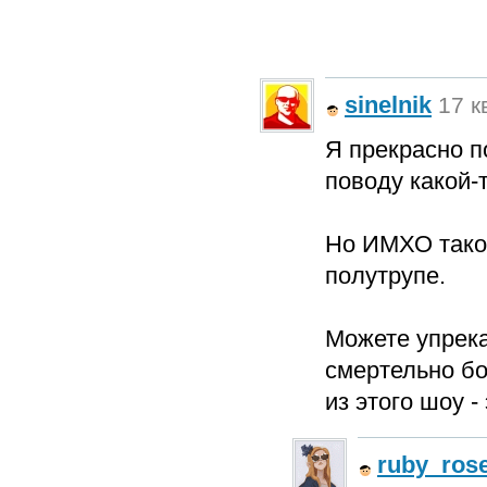
sinelnik
17 к
Я прекрасно п
поводу какой-
Но ИМХО таков
полутрупе.
Можете упрека
смертельно бо
из этого шоу -
ruby_ros