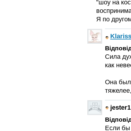
"шоу на кос
восприним
Я по друго
Klaris
Відповід
Сила ду
как неве
Она была
тяжелее
jester1
Відповід
Если бы 