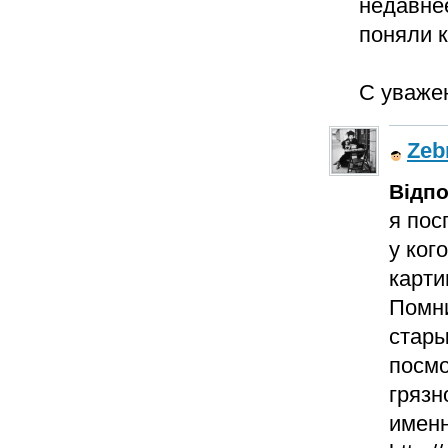
недавне
поняли к
С уваже
Zeb
Відпо
я пос
у ког
карти
Помни
стары
посмо
грязн
именн