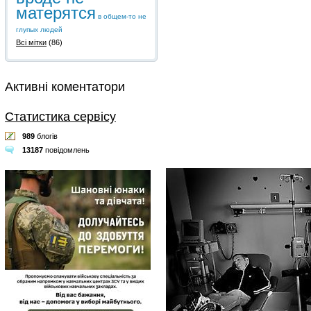
матерятся
в общем-то не
глупых людей
Всі мітки
(86)
Активні коментатори
Статистика сервісу
989
блогів
13187
повідомлень