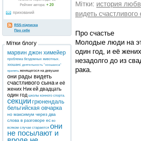
Мітки:
история люб
+ 20
Рейтинг автора:
видеть счастливого
прихований
RSS-підписка
Про себе
Про счастье
Молодые люди на эт
Мітки блогу
один год, и её жени
марвин джон химейер
незадолго до из св
проблема бездомных животных.
зоошанс
деятельность "зоошанса"
рака.
женящегося на девушке
припять
они рады видеть
счастливого сына
и её
жених Ник
ей двадцать
один год
школы конного спорта.
секции
грюнендаль
бельгийская овчарка
но максимум через два
слова в разговоре ес
во
они
всяком случае стараются
не посылают и
вроде не