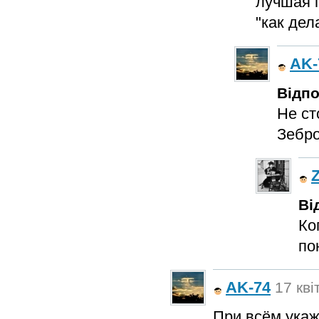
лучшая п
"как де
AK-
Відпо
Не ст
Зебро
Ві
Ко
по
AK-74
17 кві
При всём укаж