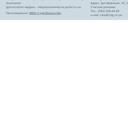
посилання
Адрес: вул.Шевченко, 42,
(для інтернет-видань - гіперпосилання) на gorod.cn.ua
З питань реклами:
Тел.: (093) 528-44-66
Програмування:
WEB-студія Beatom.Net
e-mail:
nika@cmg.cn.ua