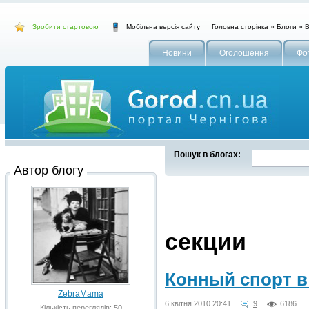
Зробити стартовою
Головна сторінка
»
Блоги
»
В
Мобільна версія сайту
Новини
Оголошення
Фо
Пошук в блогах:
Автор блогу
секции
Конный спорт в
ZebraMama
6 квітня 2010 20:41
9
6186
Кількість переглядів: 50