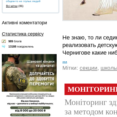
общем-то не глупых людей
Всі мітки
(86)
Активні коментатори
Статистика сервісу
Не знаю, то ли седин
989
блогів
реализовать детскую
13188
повідомлень
Чернигове какие ни
...
Мітки:
секции
,
школы