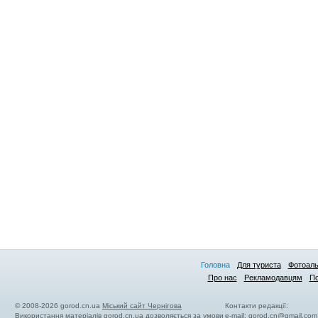
Головна
Для туриста
Фотоал
Про нас
Рекламодавцям
По
© 2008-2026 gorod.cn.ua
Міський сайт Чернігова
Контакти редакції:
Використання матеріалів gorod.cn.ua дозволяється за умови
e-mail:
gorod.cn@gmail.com