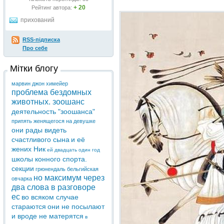
+ 20
Рейтинг автора:
прихований
RSS-підписка
Про себе
Мітки блогу
марвин джон химейер
проблема бездомных
животных. зоошанс
деятельность "зоошанса"
припять
женящегося на девушке
они рады видеть
счастливого сына
и её
жених Ник
ей двадцать один год
школы конного спорта.
секции
грюнендаль бельгийская
но максимум через
овчарка
два слова в разговоре
ес
во всяком случае
стараются
они не посылают
и вроде не матерятся
в