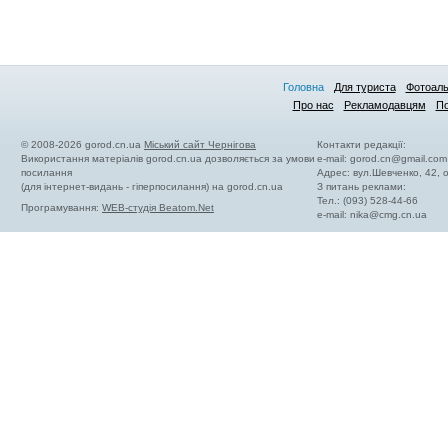
Головна
Для туриста
Фотоал
Про нас
Рекламодавцям
По
© 2008-2026 gorod.cn.ua
Міський сайт Чернігова
Контакти редакції:
Використання матеріалів gorod.cn.ua дозволяється за умови
e-mail:
gorod.cn@gmail.com
посилання
Адрес: вул.Шевченко, 42,
(для інтернет-видань - гіперпосилання) на gorod.cn.ua
З питань реклами:
Тел.: (093) 528-44-66
Програмування:
WEB-студія Beatom.Net
e-mail:
nika@cmg.cn.ua